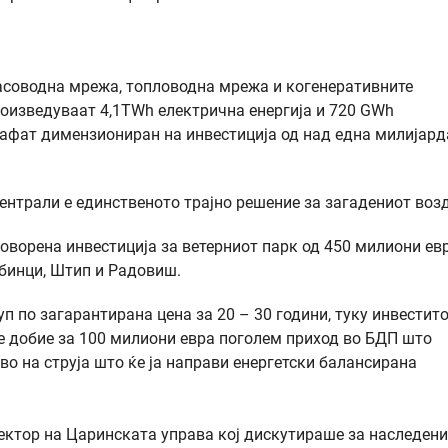
гасоводна мрежа, топловодна мрежа и когенеративните
оизведуваат 4,1TWh електрична енергија и 720 GWh
 зафат димензиониран на инвестиција од над една милијард
ентрали е единственото трајно решение за загадениот возд
говорена инвестиција за ветерниот парк од 450 милиони ев
рбинци, Штип и Радовиш.
п по загарантирана цена за 20 – 30 години, туку инвестит
ќе добие за 100 милиони евра поголем приход во БДП што
во на струја што ќе ја направи енергетски балансирана
ектор на Царинската управа кој дискутираше за наследени