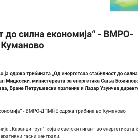
т до силна економија“ - ВМРО-
 Куманово
 ја одржа трибината „Од енергетска стабилност до силна
ијан Мицкоски, министерката за енергетика Сања Божинов
ава, Бране Петрушевски пратеник и Лазар Узунчев директ
а „Казанџи груп“, која е светски гигант во енергетиката 
неративни гасни централи.