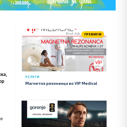
ПРЕМИУМ
ска,
УСЛУГИ
ор
Магнетна резонанца во VIP Medical
ќе