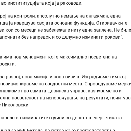
во инстититуцијата која ја раководи.
рој на контроли, апсолутно немање на ангажман, една
 да ја извршува својата основна функција. Откривачките
и кои со месеци не забележале ниту една заплена. Не биле
започнати без напредок и со делумно изминати рокови“,
а има нов менаџмент кој е максимално посветена на
роекти.
а развој, нова мисија и нова визија. Изградивме тим кој
е позициониравме на соодветни места. Спроведуваме мерки
онализмот во самата Царинска управа, казнуваме но и
ална посветеност на испорачување на резултати, почитув
е Николовски.
равело во изминатите години во делот на енергетиката.
нал за РЕК Битола, па потоа како претседателот на