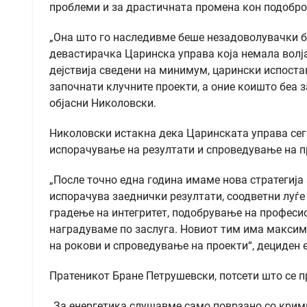
проблеми и за драстичната промена кон подобро 
„Она што го наследивме беше незадоволувачки б
девастирачка Царинска управа која немала волја
дејствија сведени на минимум, царински испостав
започнати клучните проекти, а оние коишто беа 
објасни Николовски.
Николовски истакна дека Царинската управа сег
испорачување на резултати и спроведување на п
„После точно една година имаме нова стратегија з
испорачува заеднички резултати, соодветни луѓ
градење на интегритет, подобрување на професи
наградуваме по заслуга. Новиот тим има максим
на рокови и спроведување на проекти“, дециден 
Пратеникот Бране Петрушевски, потсети што се п
„За енергетика слушавме само поврзано со крими