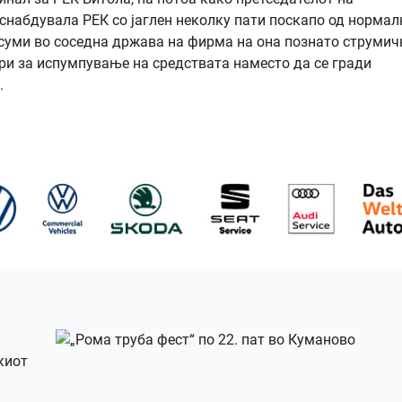
 снабдувала РЕК со јаглен неколку пати поскапо од нормал
 суми во соседна држава на фирма на она познато струмич
ри за испумпување на средствата наместо да се гради
.