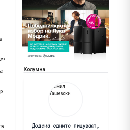
а
ух.
Колумна
ра
ор
Додека едните пишуваат,
те