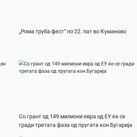
„Рома труба фест“ по 22. пат во Куманово
Со грант од 149 милиони евра од ЕУ ќе се
гради третата фаза од пругата кон Бугарија