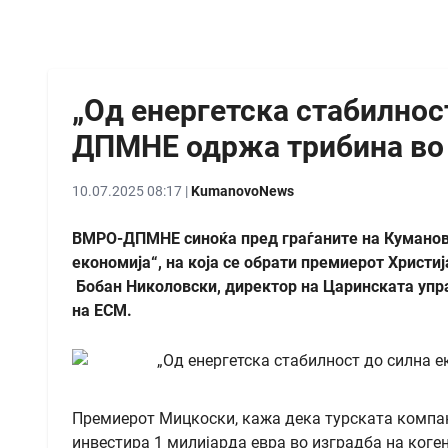
„Од енергетска стабилнос
ДПМНЕ одржа трибина во
10.07.2025 08:17 |
KumanovoNews
ВМРО-ДПМНЕ синоќа пред граѓаните на Куманово
економија“, на која се обрати премиерот Христ
Бобан Николовски, директор на Царинската упр
на ЕСМ.
Премиерот Мицкоски, кажа дека турската компаниј
инвестира 1 милијарда евра во изградба на коге