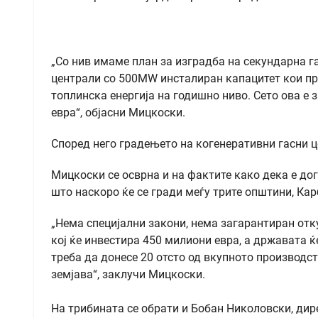
„Со нив имаме план за изградба на секундарна 
централи со 500MW инсталиран капацитет кои пр
топлинска енергија на годишно ниво. Сето ова е
евра“, објасни Мицкоски.
Според него градењето на когенеративни гасни ц
Мицкоски се осврна и на фактите како дека е до
што наскоро ќе се гради меѓу трите општини, Ка
„Нема специјални закони, нема загарантиран отку
кој ќе инвестира 450 милиони евра, а државата 
треба да донесе 20 отсто од вкупното производст
земјава“, заклучи Мицкоски.
На трибината се обрати и Бобан Николовски, дир