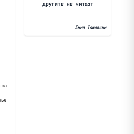
другите не читаат
Емил Ташевски
 за
ање