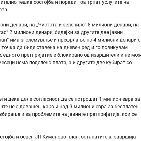
чително тешка состојба и поради тоа трпат услугите на
ата.
они денари, на „Чистота и зеленило“ 8 милиони денари, на
ас“ 2 милиони денари, бидејќи за другите две јавни
план“ има зголемување и префрлање по 4 милиони денари с
 точка да биде ставена на дневен ред и го повикувам
те, едното претпријатие е блокирано од извршители и не мо
месеци нема поделено плата, а и другите две кубират со
тсети дека дале согласност да се потрошат 1 милион евра за
те не е довршен, како и над 3 милиони евра за бесплатен
збирање и за проблемите на јавните претпријатија, кои се
стојба и освен ЈП Куманово-план, останатите ја завршија