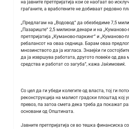
на јавните претпријатија кои се наоѓаат во исклу
граѓаните, а вработените не добиваат редовно пл
„Предлагам на „Водовод“ да обезбедиме 7,5 мили
„Пазариште“ 2,5 милиони денари и на „Куманово-г
претпријатија „Куманово-паркинг“ и „Куманово-
ребалансот на оваа седница. Барам оваа предлог
мнозинството да ја изгласа. Знаејќи ги состојби
да ја извршува работата, другото повеќе од два 
средства и работат со загуба“, кажа Јаќимовиќ.
Со цел да ги убеди колегите од власта, тој ги по
реконструкција на малиот градски плоштад кој уш
превоз, па затоа смета дека треба да покажат ра
основани од Општината.
Јавните претпријатија се во тешка финансиска со