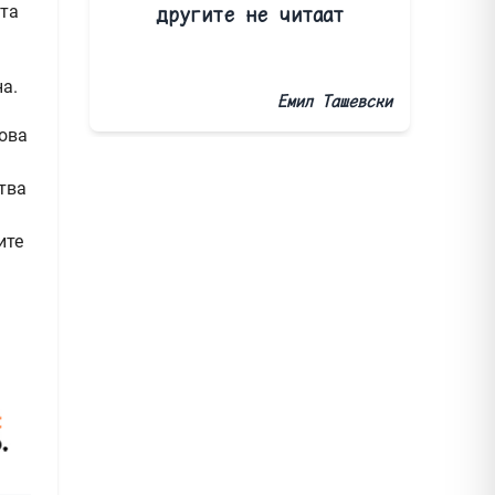
ата
другите не читаат
на.
Емил Ташевски
 ова
тва
ите