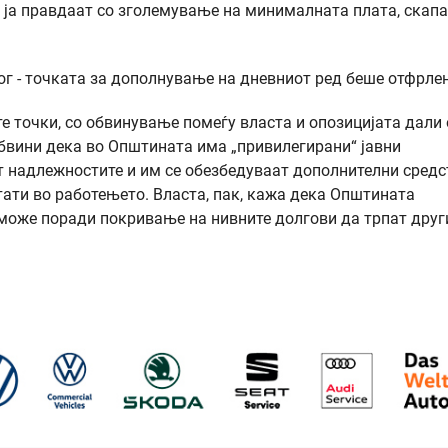
а ја правдаат со зголемување на минималната плата, скап
лог - точката за дополнување на дневниот ред беше отфрле
те точки, со обвинување помеѓу власта и опозицијата дали
обвини дека во Општината има „привилегирани“ јавни
ат надлежностите и им се обезбедуваат дополнителни средс
ати во работењето. Власта, пак, кажа дека Општината
е може поради покривање на нивните долгови да трпат друг