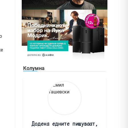
о
же
Колумна
Додека едните пишуваат,