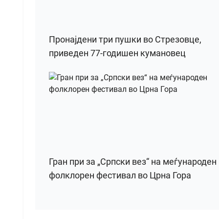
Пронајдени три пушки во Стрезовце,
приведен 77-годишен кумановец
Гран при за „Српски вез“ на меѓународен
фолклорен фестивал во Црна Гора