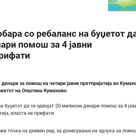
обара со ребаланс на буџетот д
нари помош за 4 јавни
прифати
и денари за помош на четири јавни претпријатија во Куман
оветот на Општина Куманово.
жи точка на дневен ред, за донесување на одлука за помо