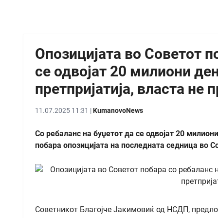
Опозицијата во Советот п
се одвојат 20 милиони де
претпријатија, власта не 
11.07.2025 11:31 |
KumanovoNews
Со ребаланс на буџетот да се одвојат 20 милион
побара опозицијата на последната седница во С
Советникот Благојче Јакимовиќ од НСДП, предло