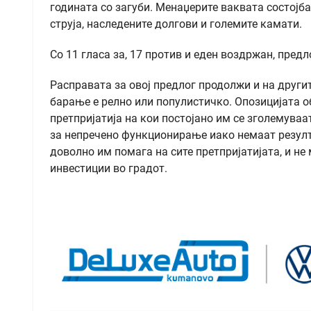
годината со загуби. Менаџерите ваквата состојб
струја, наследените долгови и големите камати.
Со 11 гласа за, 17 против и еден воздржан, пред
Расправата за овој предлог продолжи и на други
барање е релно или популистичко. Опозицијата 
претпријатија на кои постојано им се зголемува
за непречено функционирање иако немаат резулт
доволно им помага на сите претпријатијата, и н
инвестиции во градот.