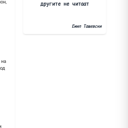
он,
другите не читаат
Емил Ташевски
 на
 од
и