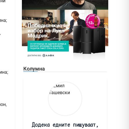
уни
на;
,
Колумна
ина;
он,
Додека едните пишуваат,