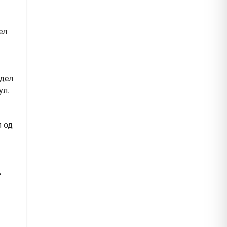
ел
 дел
ул.
л од
,