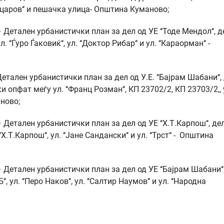
Вапцаров‘‘ и пешачка улица- Општина Куманово;
етален урбанистички план за дел од УЕ ‘‘Тоде Мендол‘‘, д
 ‘‘Ѓуро Ѓаковиќ‘‘, ул. ‘‘Доктор Рибар‘‘ и ул. ‘‘Караорман‘‘ -
ален урбанистички план за дел од У.Е. ‘‘Бајрам Шабани‘‘,
и опфат меѓу ул. ‘‘Франц Розман‘‘, КП 23702/2, КП 23703/2,, 
ново;
етален урбанистички план за дел од УЕ ‘‘Х.Т.Карпош‘‘, де
‘Х.Т.Карпош‘‘, ул. ‘‘Јане Сандански‘‘ и ул. ‘‘Трст‘‘ - Општина
Детален урбанистички план за дел од УЕ ‘‘Бајрам Шабани‘‘
, ул. ‘‘Перо Наков‘‘, ул. ‘‘Салтир Наумов‘‘ и ул. ‘‘Народна
уманово