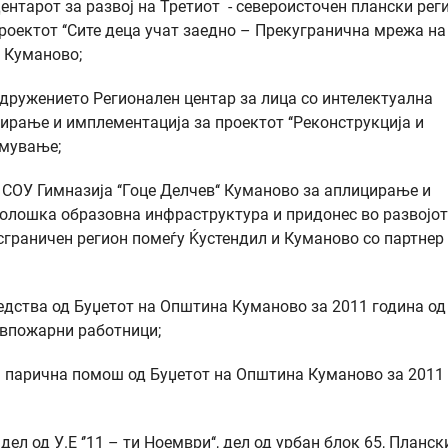
нтарот за развој на Третиот - североисточен плански реги
оектот ‘‘Сите деца учат заедно – Прекугранична мрежа на
– Куманово;
дружението Регионален центар за лица со интелектуална
цирање и имплементација за проектот ‘‘Реконструкција и
омување;
ОУ Гимназија ‘‘Гоце Делчев‘‘ Куманово за аплицирање и
колошка образовна инфраструктура и придонес во развојот
граничен регион помеѓу Ќустендил и Куманово со партнер
едства од Буџетот на Општина Куманово за 2011 година од
ивпожарни работници;
а парична помош од Буџетот на Општина Куманово за 2011
 од У.Е ‘’11 – ти Ноември‘‘, дел од урбан блок 65, Планск