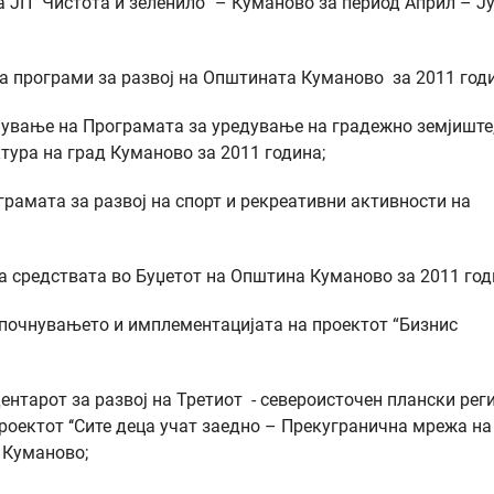
ЈП ‘‘Чистота и зеленило‘‘ – Куманово за период Април – Ј
а програми за развој на Општината Куманово за 2011 годи
ување на Програмата за уредување на градежно земјиште
ура на град Куманово за 2011 година;
амата за развој на спорт и рекреативни активности на
а средствата во Буџетот на Општина Куманово за 2011 год
тпочнувањето и имплементацијата на проектот “Бизнис
нтарот за развој на Третиот - североисточен плански реги
оектот ‘‘Сите деца учат заедно – Прекугранична мрежа на
– Куманово;