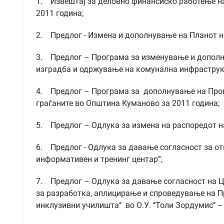
1. Извештај за деловно финансиско работење на 
2011 година;
2. Предлог - Измена и дополнување на Планот н
3. Предлог – Програма за изменување и дополн
изградба и одржување на комунална инфраструкт
4. Предлог – Програма за дополнување на Прогр
граѓаните во Општина Куманово за 2011 година;
5. Предлог – Одлука за измена на распоредот н
6. Предлог - Одлука за давање согласност за o
информативен и тренинг центар”;
7. Предлог – Одлука за давање согласност на Це
за разработка, аплицирање и спроведување на Пр
инклузивни училишта‘‘ во О.У. ‘‘Толи Зордумис‘‘ 