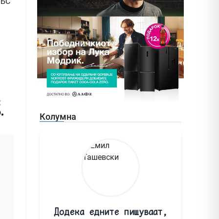
 БС
Колумна
Додека едните пишуваат,