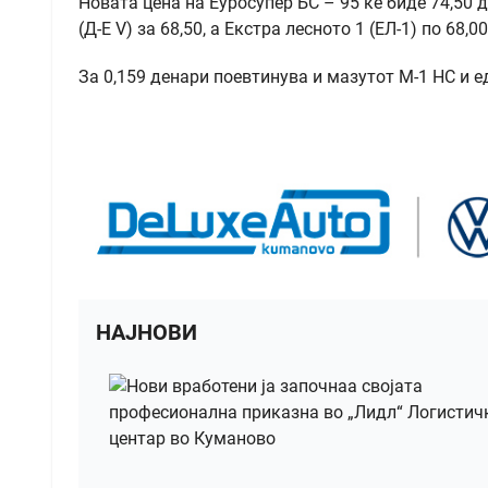
Новата цена на Еуросупер БС – 95 ќе биде 74,50 д
(Д-Е V) за 68,50, а Екстра лесното 1 (ЕЛ-1) по 68,0
За 0,159 денари поевтинува и мазутот М-1 НС и е
НАЈНОВИ