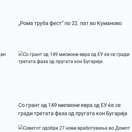
„Рома труба фест“ по 22. пат во Куманово
Со грант од 149 милиони евра од ЕУ ќе се
гради третата фаза од пругата кон Бугарија