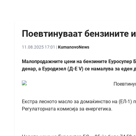
Поевтинуваат бензините и
11.08.2025 17:01 |
KumanovoNews
Малопродажните цени на бензините Еуросупер БС
денар, а Еуродизел (Д-Е V) се намалува за еден 
Екстра лесното масло за домаќинство на (ЕЛ-1) п
Регулаторната комисија за енергетика.