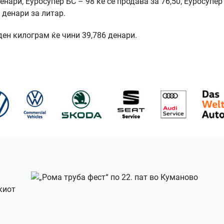
енари, Еуросупер БС – 98 ќе се продава за 76,50, Еуросупер
0 денари за литар.
ден килограм ќе чини 39,786 денари.