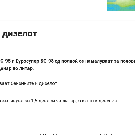
 дизелот
-95 и Еуросупер БС-98 од полноќ се намалуваат за полов
денар по литар.
оевтинува за 1,5 денари за литар, соопшти денеска