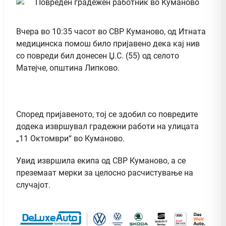
Вчера во 10:35 часот во СВР Куманово, од Итната
медицинска помош било пријавено дека кај нив
со повреди бил донесен Џ.С. (55) од селото
Матејче, општина Липково.
Според пријавеното, тој се здобил со повредите
додека извршувал градежни работи на улицата
„11 Октомври“ во Куманово.
Увид извршила екипа од СВР Куманово, а се
преземаат мерки за целосно расчистување на
случајот.