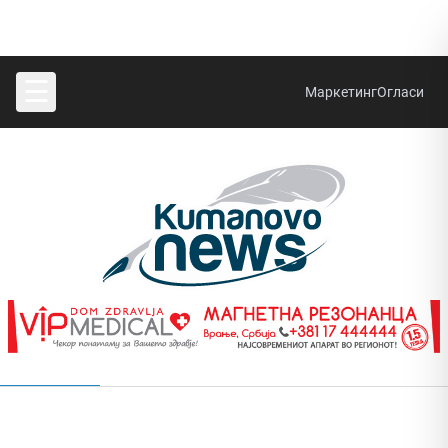
☰
Маркетинг
Огласи