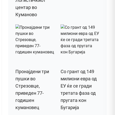
Логистичкиот
центар во
Куманово
Пронајдени три
Со грант од 149
пушки во
милиони евра од
Стрезовце,
ЕУ ќе се гради
приведен 77-
третата фаза од
годишен
пругата кон
кумановец
Бугарија