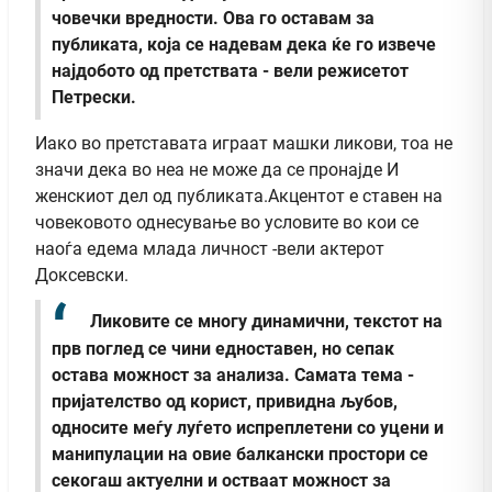
човечки вредности. Ова го оставам за
публиката, која се надевам дека ќе го извече
најдобото од претствата - вели режисетот
Петрески.
Иако во претставата играат машки ликови, тоа не
значи дека во неа не може да се пронајде И
женскиот дел од публиката.Акцентот е ставен на
човековото однесување во условите во кои се
наоѓа едема млада личност -вели актерот
Доксевски.
Ликовите се многу динамични, текстот на
прв поглед се чини едноставен, но сепак
остава можност за анализа. Самата тема -
пријателство од корист, привидна љубов,
односите меѓу луѓето испреплетени со уцени и
манипулации на овие балкански простори се
секогаш актуелни и остваат можност за