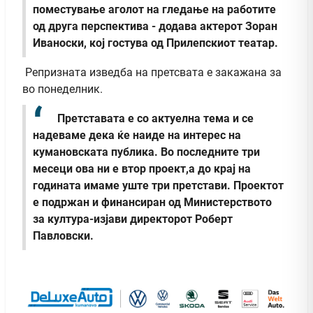
поместување аголот на гледање на работите
од друга перспектива - додава актерот Зоран
Иваноски, кој гостува од Прилепскиот театар.
Репризната изведба на претсвата е закажана за
во понеделник.
Претставата е со актуелна тема и се
надеваме дека ќе наиде на интерес на
кумановската публика. Во последните три
месеци ова ни е втор проект,а до крај на
годината имаме уште три претстави. Проектот
е подржан и финансиран од Министерството
за култура-изјави директорот Роберт
Павловски.