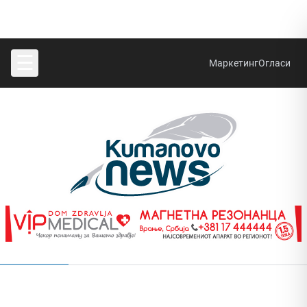
☰
Маркетинг
Огласи