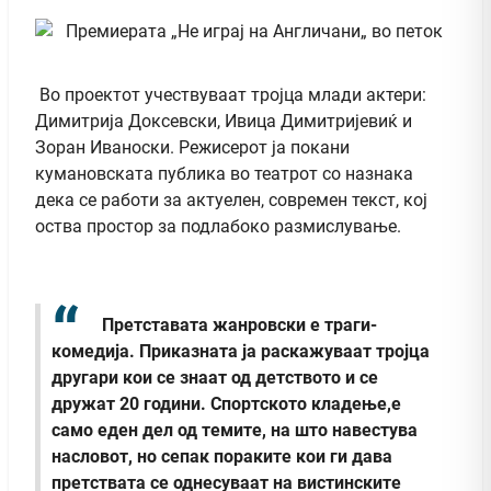
Во проектот учествуваат тројца млади актери:
Димитрија Доксевски, Ивица Димитријевиќ и
Зоран Иваноски. Режисерот ја покани
кумановската публика во театрот со назнака
дека се работи за актуелен, современ текст, кој
оства простор за подлабоко размислување.
Претставата жанровски е траги-
комедија. Приказната ја раскажуваат тројца
другари кои се знаат од детството и се
дружат 20 години. Спортското кладење,е
само еден дел од темите, на што навестува
насловот, но сепак пораките кои ги дава
претствата се однесуваат на вистинските