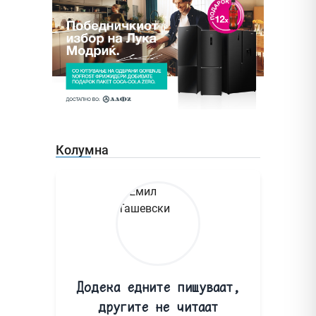
Колумна
Додека едните пишуваат,
другите не читаат