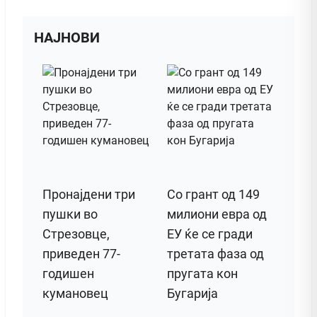
НАЈНОВИ
Пронајдени три
Со грант од 149
пушки во
милиони евра од
Стрезовце,
ЕУ ќе се гради
приведен 77-
третата фаза од
годишен
пругата кон
кумановец
Бугарија