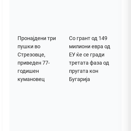
Пронајдени три
Со грант од 149
пушки во
милиони евра од
Стрезовце,
ЕУ ќе се гради
приведен 77-
третата фаза од
годишен
пругата кон
кумановец
Бугарија