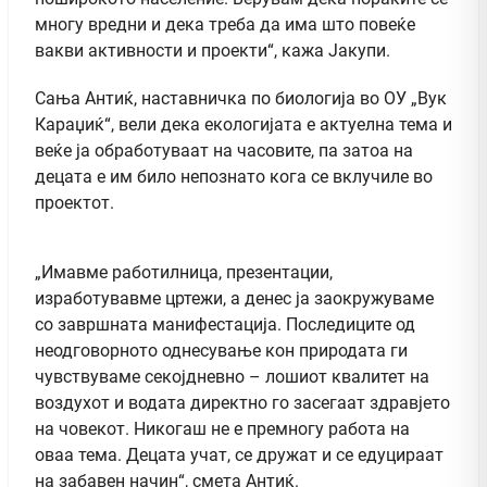
многу вредни и дека треба да има што повеќе
вакви активности и проекти“, кажа Јакупи.
Сања Антиќ, наставничка по биологија во ОУ „Вук
Караџиќ“, вели дека екологијата е актуелна тема и
веќе ја обработуваат на часовите, па затоа на
децата е им било непознато кога се вклучиле во
проектот.
„Имавме работилница, презентации,
изработувавме цртежи, а денес ја заокружуваме
со завршната манифестација. Последиците од
неодговорното однесување кон природата ги
чувствуваме секојдневно – лошиот квалитет на
воздухот и водата директно го засегаат здравјето
на човекот. Никогаш не е премногу работа на
оваа тема. Децата учат, се дружат и се едуцираат
на забавен начин“, смета Антиќ.