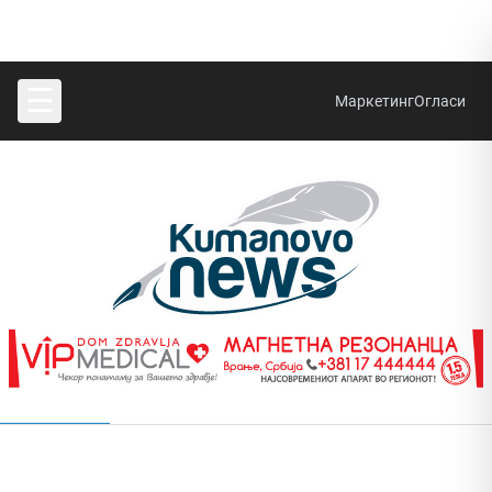
☰
Маркетинг
Огласи