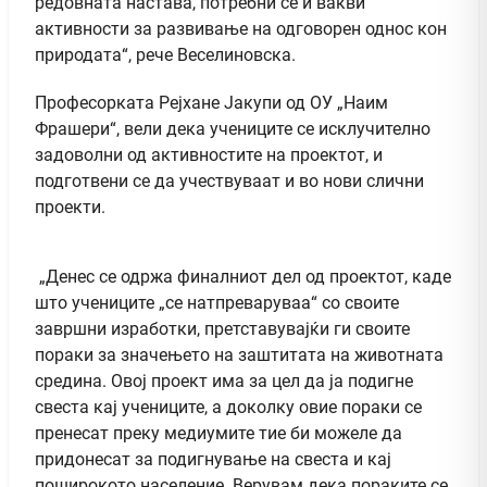
редовната настава, потребни се и вакви
активности за развивање на одговорен однос кон
природата“, рече Веселиновска.
Професорката Рејхане Јакупи од ОУ „Наим
Фрашери“, вели дека учениците се исклучително
задоволни од активностите на проектот, и
подготвени се да учествуваат и во нови слични
проекти.
„Денес се одржа финалниот дел од проектот, каде
што учениците „се натпреваруваа“ со своите
завршни изработки, претставувајќи ги своите
пораки за значењето на заштитата на животната
средина. Овој проект има за цел да ја подигне
свеста кај учениците, а доколку овие пораки се
пренесат преку медиумите тие би можеле да
придонесат за подигнување на свеста и кај
поширокото население. Верувам дека пораките се