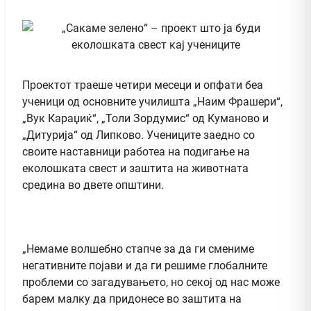
Проектот траеше четири месеци и опфати беа
ученици од основните училишта „Наим Фрашери“,
„Вук Караџиќ“, „Толи Зордумис“ од Куманово и
„Дитурија“ од Липково. Учениците заедно со
своите наставници работеа на подигање на
еколошката свест и заштита на животната
средина во двете општини.
„Немаме волшебно стапче за да ги смениме
негативните појави и да ги решиме глобалните
проблеми со загадувањето, но секој од нас може
барем малку да придонесе во заштита на