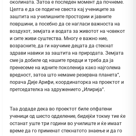
околината. Затоа е последен момент да почнеме.
Целта е да се подигне свеста кај учениците за
заштита на училишните простории и јавните
површини, а посебно да се нагласи важноста на
воздухот, земјата и водата за животот на човекот
и сите живи суштества. Многу е важно ние,
возрасните, да ги научиме децата да стекнат
здрави навики за заштита на природата. Земјата
сме ја добиле од нашите предци и треба да ја
пренесеме на идните поколенија како најголема
вредност, затоа што немаме резервна планета“,
порача Дије Арифи, координаторка на проектот и
претседателка на здружението „Илирија“.
Таа додаде дека во проектот биле опфатени
ученици од шесто одделение, бидејќи токму тие ќе
останат уште три години во училиште и ќе имаат
време да го применат стекнатото знаење и да го