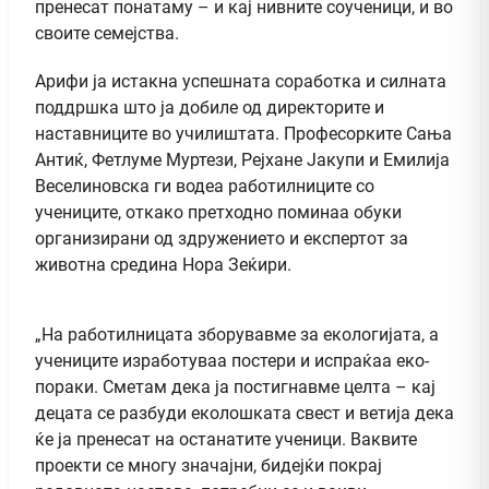
пренесат понатаму – и кај нивните соученици, и во
своите семејства.
Арифи ја истакна успешната соработка и силната
поддршка што ја добиле од директорите и
наставниците во училиштата. Професорките Сања
Антиќ, Фетлуме Муртези, Рејхане Јакупи и Емилија
Веселиновска ги водеа работилниците со
учениците, откако претходно поминаа обуки
организирани од здружението и експертот за
животна средина Нора Зеќири.
„На работилницата зборувавме за екологијата, а
учениците изработуваа постери и испраќаа еко-
пораки. Сметам дека ја постигнавме целта – кај
децата се разбуди еколошката свест и ветија дека
ќе ја пренесат на останатите ученици. Ваквите
проекти се многу значајни, бидејќи покрај