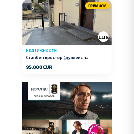
ПРЕМИУМ
НЕДВИЖНОСТИ
Станбен простор (дуплекс на
продажба) – Ул. Стојан Арсов бр. 1,
95.000 EUR
Куманово