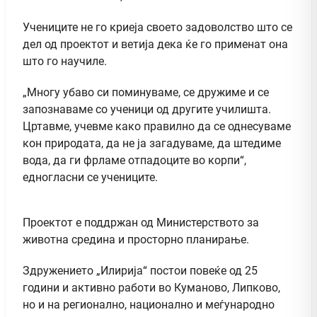
Учениците не го криеја своето задоволство што се
дел од проектот и ветија дека ќе го применат она
што го научиле.
„Многу убаво си поминуваме, се дружиме и се
запознаваме со ученици од другите училишта.
Цртавме, учевме како правилно да се однесуваме
кон природата, да не ја загадуваме, да штедиме
вода, да ги фрламе отпадоците во корпи“,
едногласни се учениците.
Проектот е поддржан од Министерството за
животна средина и просторно планирање.
Здружението „Илирија“ постои повеќе од 25
години и активно работи во Куманово, Липково,
но и на регионално, национално и меѓународно