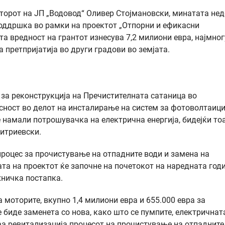
орот на ЈП „Водовод“ Оливер Стојмановски, минатата нед
оддршка во рамки на проектот „Отпорни и ефикасни
а вредност на грантот изнесува 7,2 милиони евра, најмног
 претпријатија во други градови во земјата.
 за реконструкција на Пречистителната сатаница во
сност во делот на инсталирање на систем за фотоволтаици
 намали потрошувачка на електрична енергија, бидејќи тоа
митриевски.
процес за прочистување на отпадните води и замена на
та на проектот ќе започне на почетокот на наредната годи
хничка постапка.
а моторите, вкупно 1,4 милиони евра и 655.000 евра за
биде заменета со нова, како што се пумпите, електричнат
ваа ревитализација процесот на прочистување на отпадните