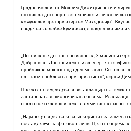
Градоначалникот Максим Димитриевски и директ
потпишаа договорот за техничка и финансиска п
комунални претпријатија во Македонија”. Вкупнат
средства ќе добие Куманово, а поддршка има и за
„Потпишан е договор во износ од 3 милиони евра
Доброшане. Дополнително и за енергетска ефика
проближна моќност од еден мегават. Со тоа ќе се
најголем проблем во претпријатието“, изјави Ди
Проектот предвидува ревитализација на целиот 
застарената и амортизирана опрема. Реализација
откако ќе се заврши целата административно-те
„Најмногу средства ќе се искористат за замена н
поставување на фотоволтаици. Целата опрема ќе 
инсталација, процесот за биогас и другото. Со о