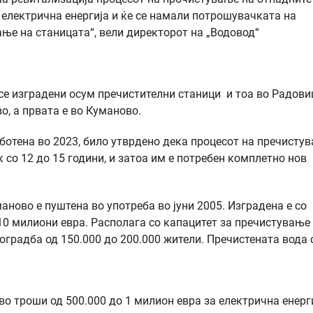
 електрична енергија и ќе се намали потрошувачката на
ње на станицата“, вели директорот на „Водовод“
се изградени осум пречистителни станици и тоа во Радови
о, а првата е во Куманово.
аботена во 2023, било утврдено дека процесот на пречисту
к со 12 до 15 години, и затоа им е потребен комплетно нов
ново е пуштена во употреба во јуни 2005. Изградена е со
10 милиони евра. Располага со капацитет за пречистување
оградба од 150.000 до 200.000 жители. Пречистената вода 
во троши од 500.000 до 1 милион евра за електрична енерги