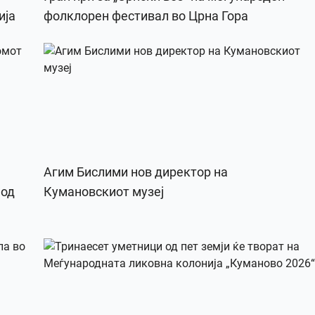
ија
фолклорен фестивал во Црна Гора
Агим Бислими нов директор на
 од
Кумановскиот музеј