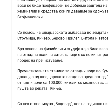
води ќе биде поефикасен, ќе добиеме заштеда на
хемикалии и средства кои ги дававме за одржува
Стојмановски.
Со помош на швајцарската амбасада во земјата 
Струмица, Кичево, Берово, Прилеп, Битола и Тетов
Врз основа на физибилити студија која била изр
на отпадна води на сите станици е со поминат ро
процес на пречистување.
Пречистителната станица за отпадни води во Кума
донација од швајцарската влада во вредност од 
отпадни води од 100.000 жители, со можност за д
пушта во реката Пчиња.
Со неа стопанисува „Водовод“, кое на годишно ни