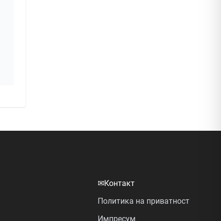
✉
Контакт
Политика на приватност
Импресум