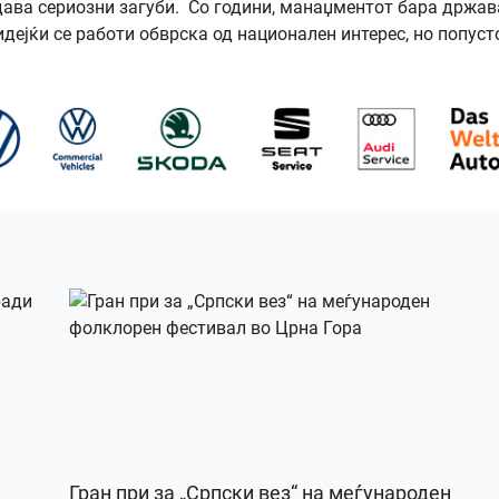
дава сериозни загуби. Со години, манаџментот бара држав
дејќи се работи обврска од национален интерес, но попуст
Гран при за „Српски вез“ на меѓународен