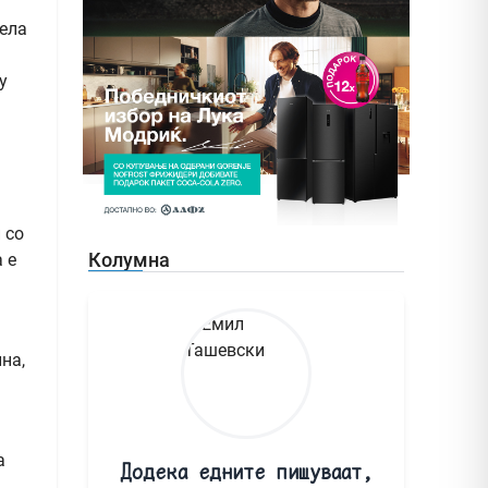
ела
у
 со
Колумна
 е
на,
а
Додека едните пишуваат,