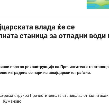
јцарската влада ќе се
ната станица за отпадни води 
иони евра за реконструкција на Пречистителната станица
беше изградена со пари на швајцарските граѓани.