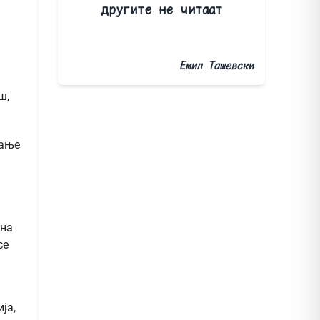
другите не читаат
Емил Ташевски
ш,
вање
 на
се
ја,