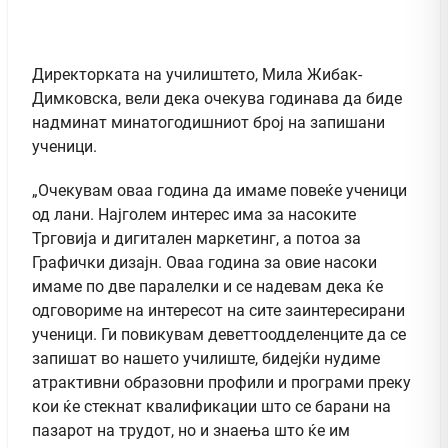
Директорката на училиштето, Мила Жибак-
Димковска, вели дека очекува годинава да биде
надминат минатогодишниот број на запишани
ученици.
„Очекувам оваа година да имаме повеќе ученици
од лани. Најголем интерес има за насоките
Трговија и дигитален маркетинг, а потоа за
Графички дизајн. Оваа година за овие насоки
имаме по две паралелки и се надевам дека ќе
одговориме на интересот на сите заинтересирани
ученици. Ги повикувам деветтоодделенците да се
запишат во нашето училиште, бидејќи нудиме
атрактивни образовни профили и програми преку
кои ќе стекнат квалификации што се барани на
пазарот на трудот, но и знаења што ќе им