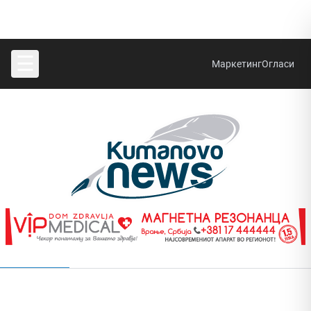
☰
Маркетинг
Огласи