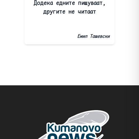
Додека едните пишуваат,
другите не читаат
Емил Ташевски