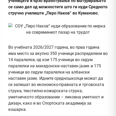
учениците и брзо вработување по матурирањето
се само дел од можностите што ги нуди Средното
стручно училиште „Перо Наков“ во Куманово.
Во учебната 2026/2027 година, во прва година
има место за вкупно 350 ученици распределени во
14 паралелки, од кои 175 ученици во седум
паралелки на македонски наставен јазик и 175
ученици во седум паралелки на албански
наставен јазик. Идните средношколци можат да
се запишат во економско-правната и трговската
струка, текстилно-кожарската струка,
уметничкото образование – ликовна уметност и
дизајн, како и во Спортската академија за
кошарка.