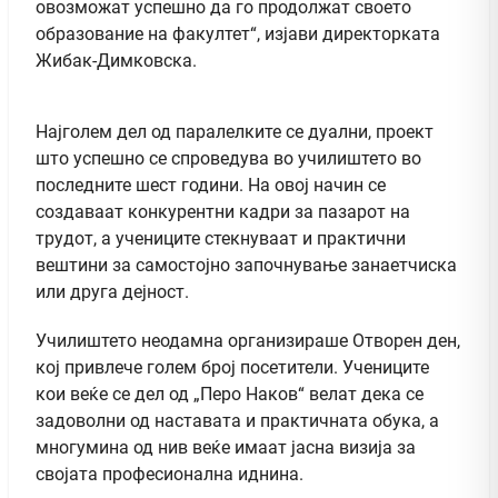
овозможат успешно да го продолжат своето
образование на факултет“, изјави директорката
Жибак-Димковска.
Најголем дел од паралелките се дуални, проект
што успешно се спроведува во училиштето во
последните шест години. На овој начин се
создаваат конкурентни кадри за пазарот на
трудот, а учениците стекнуваат и практични
вештини за самостојно започнување занаетчиска
или друга дејност.
Училиштето неодамна организираше Отворен ден,
кој привлече голем број посетители. Учениците
кои веќе се дел од „Перо Наков“ велат дека се
задоволни од наставата и практичната обука, а
многумина од нив веќе имаат јасна визија за
својата професионална иднина.