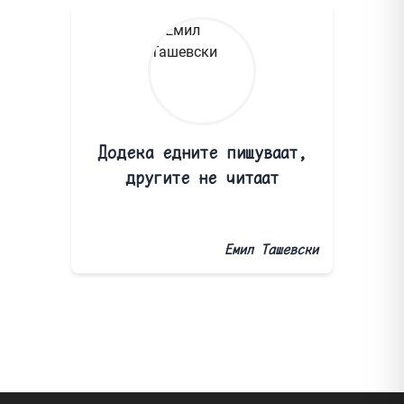
Додека едните пишуваат,
другите не читаат
Емил Ташевски