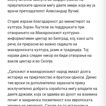
пријателските односи меѓу двете земји, која му ја
врачи претседателот Александар Вучиќ.
Стајиќ изрази благодарност до министерот за
култура Зоран Љутков за поддршката при
отворањето на Македонскиот културно-
информативен центар во Белград, кој, како што
рече, ќе прерасне во важно седиште на
македонската култура, јазик и традиција. Тој
најави дека следен чекор ќе биде отворање на
ваков центар и во Скопје.
„Српскиот и македонскиот народ имаат долга
историја на пријателство и братски односи. Денес
тие врски се дополнително зајакнати преку
исклучително добрата соработка меѓу владите на
двете држави, која се одвива во духот на взаемна
почит и заедничка посветеност кон европската
иднина на регионот. Сакам да го истакнам и