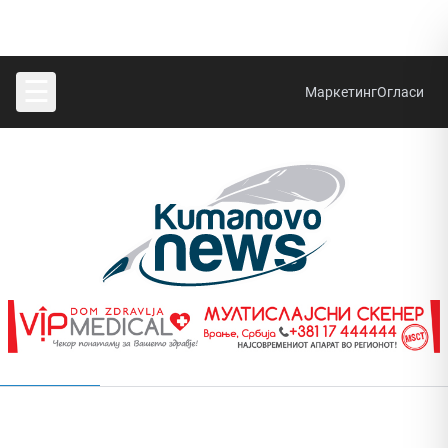
☰
Маркетинг
Огласи