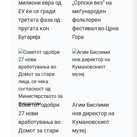
милиони евра од
„Српски вез“ на
ЕУ ќе се гради
меѓународен
третата фаза од
фолклорен
пругата кон
фестивал во Црна
Бугарија
Гора
Советот одобри
Агим Бислими
27 нови
нов директор на
вработувања во
Кумановскиот
Домот за стари
музеј