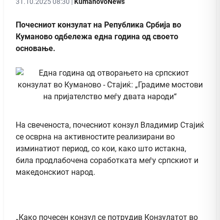
31.10.2025 08:30 |
KumanovoNews
Почесниот конзулат на Република Србија во
Куманово одбележа една година од своето
основање.
На свеченоста, почесниот конзул Владимир Стајиќ
се осврна на активностите реализирани во
изминатиот период, со кои, како што истакна,
била продлабочена соработката меѓу српскиот и
македонскиот народ.
„Како почесен конзул се потрудив Конзулатот во