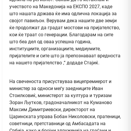
учеството на Македонија на ЕКСПО 2027, каде
што нашата држава ќе има одлична локација за
својот павиљон. Верувам дека нашите две земји
ќе продолжат да градат мостови на пријателство,
кои ќе траат со генерации. Благодарам на сите
што беа дел од оваа успешна година,
институциите, организациите, медиумите,
пријателите и сите што ја препознаваат вредноста
на нашето пријателство ,“ додаде Стајиќ.
На свеченоста присуствуваа вицепремиерот и
министер за односи меѓу заедниците Иван
Стоилковиќ, министерот за култура и туризам
Зоран Љутков, градоначалникот на Куманово
Максим Димитриевски, директорот на
Царинската управа Бобан Николовски, пратеници,
советници, претставници од Амбасадата на
Србија, како и бројни здруженија на граѓани и