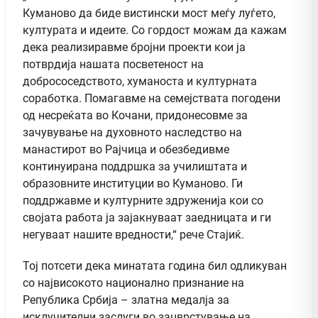
Куманово да биде вистински мост меѓу луѓето,
културата и идеите. Со гордост можам да кажам
дека реализиравме бројни проекти кои ја
потврдија нашата посветеност на
добрососедството, хуманоста и културната
соработка. Помагавме на семејствата погодени
од несреќата во Кочани, придонесовме за
зачувување на духовното наследство на
манастирот во Рајчица и обезбедивме
континуирана поддршка за училиштата и
образовните институции во Куманово. Ги
поддржавме и културните здруженија кои со
својата работа ја зајакнуваат заедницата и ги
негуваат нашите вредности,“ рече Стајиќ.
Тој потсети дека минатата година бил одликуван
со највисокото национално признание на
Република Србија – златна медалја за
исклучителни заслуги во зацврстување на