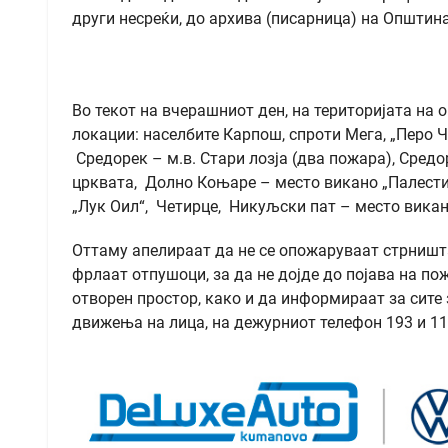
други несреќи, до архива (писарница) на Oпшти
Во текот на вчерашниот ден, на територијата на
локации: населбите Карпош, спроти Мега, „Перо Чи
Средорек – м.в. Стари лозја (два пожара), Средо
црквата, Долно Коњаре – место викано „Палестин
„Лук Оил“, Четирце, Никуљски пат – место вика
Оттаму апелираат да не се опожаруваат стрништа 
фрлаат отпушоци, за да не дојде до појава на п
отворен простор, како и да информираат за сит
движења на лица, на дежурниот телефон 193 и 11