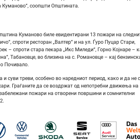
на Куманово“, соопшти Општината.
 општина Куманово биле евидентирани 13 пожари на следни
чо“, спроти ресторан „Валтер“ и на ул. Ѓуро Пуцар Стари,
рек – спроти стара пекара „Икс Миледи“, Горно Којнаре – к
а“, Табановце, во близина на с. Романовце – кај бензинск
но Почивало.
и суви треви, особено во наредниот период, како и да не 
ожари. Граѓаните да се воздржат од непотребни движења на
е забележани пожари на отворени површини и сомнителни
2.