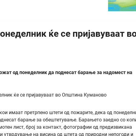
онеделник ќе се пријавуваат в
можат од понеделник да поднесат барање за надомест на
кои имаат претрпено штети од пожарите, дека од понеделн
поднесат барање за обештетување. Барањето заедно со коп
мотен лист, број за контакт, фотографии од предизвикана
 и утврдување на висина од штета од природни непогоди и