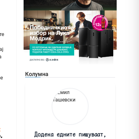
те
ај
а
Колумна
се
Додека едните пишуваат,