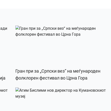
Гран при за „Српски вез“ на меѓународен
ија
фолклорен фестивал во Црна Гора