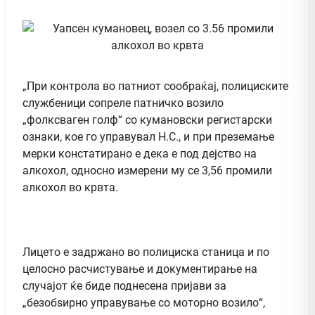
„При контрола во патниот сообраќај, полициските
службеници сопреле патничко возило
„фолксваген голф“ со кумановски регистарски
ознаки, кое го управувал Н.С., и при преземање
мерки констатирано е дека е под дејство на
алкохол, односно измерени му се 3,56 промили
алкохол во крвта.
Лицето е задржано во полициска станица и по
целосно расчистување и документирање на
случајот ќе биде поднесена пријави за
„безобѕирно управување со моторно возило“,