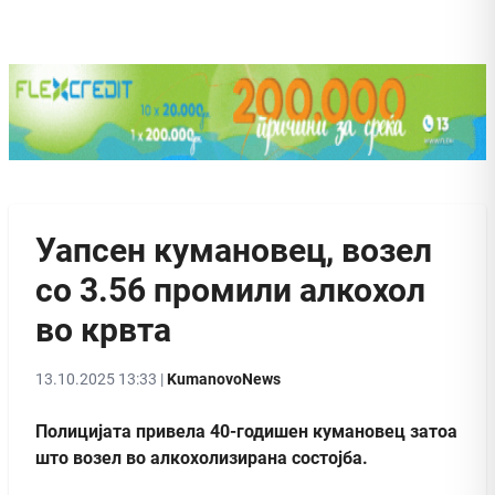
Уапсен кумановец, возел
со 3.56 промили алкохол
во крвта
13.10.2025 13:33 |
KumanovoNews
Полицијата привела 40-годишен кумановец затоа
што возел во алкохолизирана состојба.