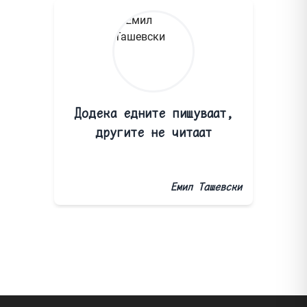
Додека едните пишуваат,
другите не читаат
Емил Ташевски