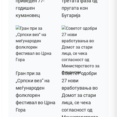
приведен 77-
третата фаза од
годишен
пругата кон
кумановец
Бугарија
Гран при за
Советот одобри
„Српски вез“ на
27 нови
меѓународен
вработувања во
фолклорен
Домот за стари
фестивал во Црна
лица, се чека
Гора
согласност од