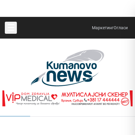
☰
Маркетинг
Огласи