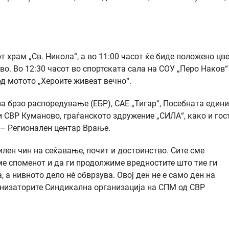
т храм „Св. Никола“, а во 11:00 часот ќе биде положено цв
о. Во 12:30 часот во спортската сала на СОУ „Перо Наков“
д мотото „Хероите живеат вечно“.
за брзо распоредување (ЕБР), САЕ „Тигар“, Посебната един
 СВР Куманово, граѓанското здружение „СИЛА“, како и гос
 – Регионален центар Врање.
силен чин на сеќавање, почит и достоинство. Сите сме
ме споменот и да ги продолжиме вредностите што тие ги
, а нивното дело нè обврзува. Овој ден не е само ден на
ганизаторите Синдикална организација на СПМ од СВР