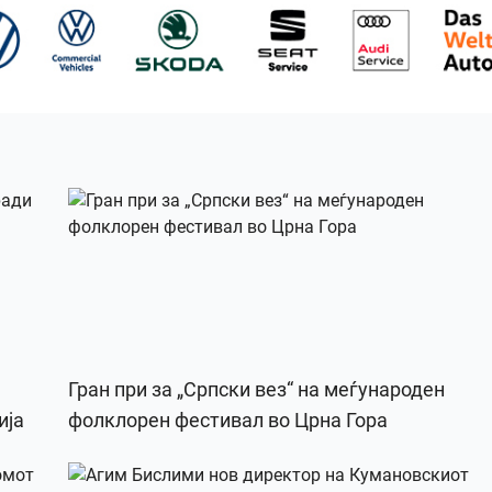
Гран при за „Српски вез“ на меѓународен
ија
фолклорен фестивал во Црна Гора