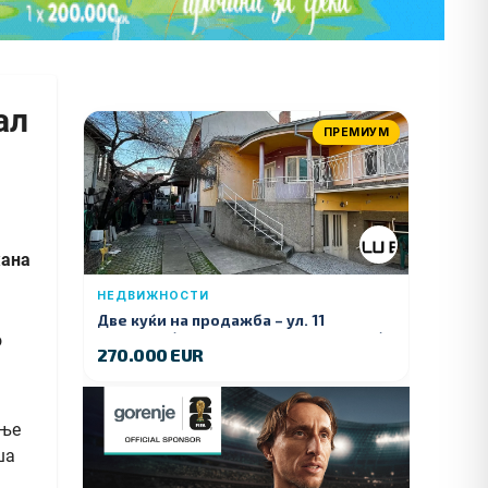
ал
ПРЕМИУМ
жана
НЕДВИЖНОСТИ
Две куќи на продажба – ул. 11
Ноември (Наспроти Селман Туризам)
270.000 EUR
ање
ша