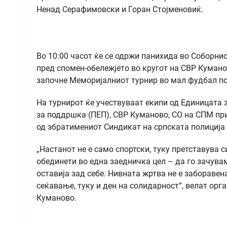
Ненад Серафимовски и Горан Стојменовиќ.
Во 10:00 часот ќе се одржи панихида во Соборнио
пред спомен-обележјето во кругот на СВР Куманов
започне Меморијалниот турнир во мал фудбал по
На турнирот ќе учествуваат екипи од Единицата 
за поддршка (ПЕП), СВР Куманово, СО на СПМ при
од збратимениот Синдикат на српската полиција
„Настанот не е само спортски, туку претставува 
обединети во една заедничка цел – да го зачува
оставија зад себе. Нивната жртва не е заборавена
сеќавање, туку и ден на солидарност“, велат ор
Куманово.