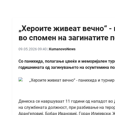
„Хероите живеат вечно“ -
во спомен на загинатите 
09.05.2026 09:40 |
KumanovoNews
Со панихида, полагање цвеќе и меморијален тур
годишнината од загинувањето на осумтемина по
Денеска се навршуваат 11 години од нападот во 
на службената должност, при разбивање на теро
Аранѓеловиќ, Бобан Ивановиќ, Горан Илијевски,