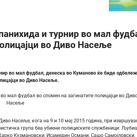
 панихида и турнир во мал фудб
полицајци во Диво Насеље
нир во мал фудбал, денеска во Куманово ќе биде одбеле
лицајци во Диво Насеље.
Диво Насеље, кога на 9 и 10 мај 2015 година, при извршув
ристичка група беа убиени полициските службеници: Љуби
 Жарко Кузмановски, Исамедин Османи, Сашо Самојловски,