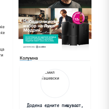
еќе
 ќе
ица
ти
Колумна
Додека едните пишуваат,