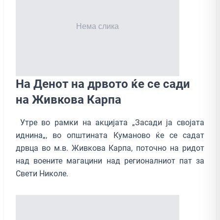
На Денот на дрвото ќе се сади
на Живкова Карпа
Утре во рамки на акцијата „Засади ја својата
иднина„, во општината Куманово ќе се садат
дрвца во м.в. Живкова Карпа, поточно на ридот
над воените магацини над регионалниот пат за
Свети Николе.