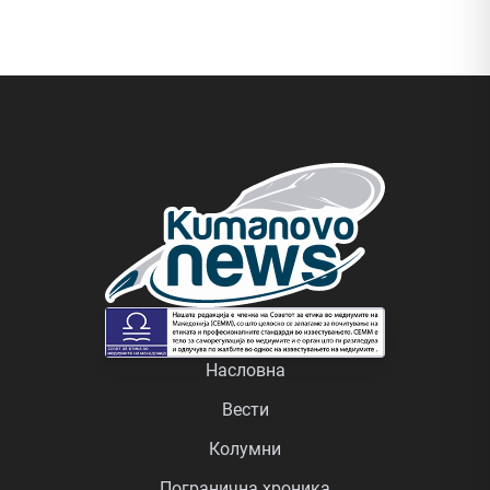
Насловна
Вести
Колумни
Погранична хроника