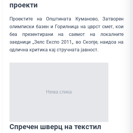
проекти
Проектите на Општината Куманово, Затворен
олимписки базен и Горилница на цврст смет, кои
беа презентирани на саемот на локалните
заедници „Зелс Експо 2011„ во Скопје, наидоа на
одлична критика кај стручната јавност.
Спречен шверц на текстил