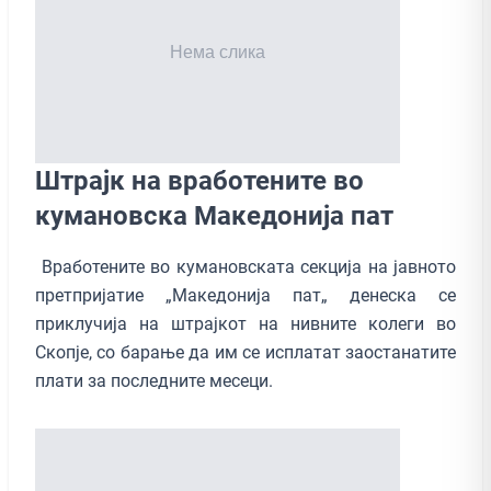
Штрајк на вработените во
кумановска Македонија пат
Вработените во кумановската секција на јавното
претпријатие „Македонија пат„ денеска се
приклучија на штрајкот на нивните колеги во
Скопје, со барање да им се исплатат заостанатите
плати за последните месеци.