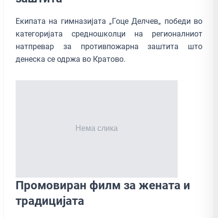
Екипата на гимназијата „Гоце Делчев„ победи во
категоријата средношколци на регионалниот
натпревар за противпожарна заштита што
денеска се одржа во Кратово.
Промовиран филм за жената и
традицијата