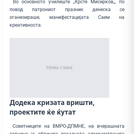
Во основното училиште „Крсте Мисирков„, по
повод патрониот празник денеска се
оганизираше, манифестацијата Саем на
креативноста.
Додека кризата вришти,
проектите ќе ќутат
Советниците на ВМРО-ДПМНЕ, на вчерашната
седница ја обвинија локалната администрација