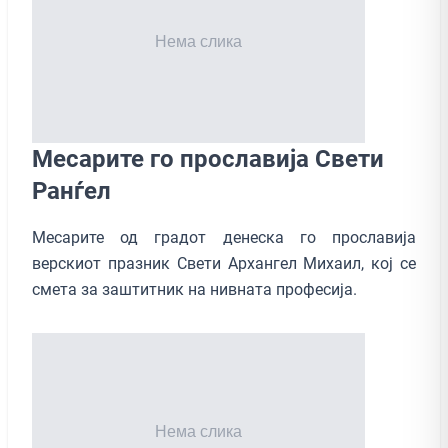
Месарите го прославија Свети
Ранѓeл
Месарите од градот денеска го прославија
верскиот празник Свети Архангел Михаил, кој се
смета за заштитник на нивната професија.