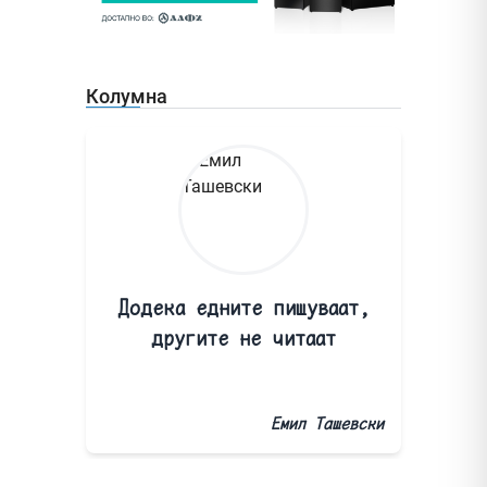
Колумна
Додека едните пишуваат,
другите не читаат
Емил Ташевски