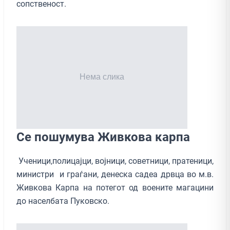
сопственост.
Се пошумува Живкова карпа
Ученици,полицајци, војници, советници, пратеници,
министри и граѓани, денеска садеа дрвца во м.в.
Живкова Карпа на потегот од воените магацини
до населбата Пуковско.