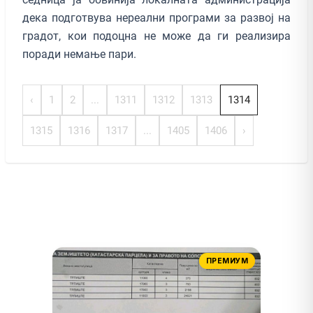
дека подготвува нереални програми за развој на
градот, кои подоцна не може да ги реализира
поради немање пари.
‹
1
2
...
1311
1312
1313
1314
1315
1316
1317
...
1405
1406
›
ПРЕМИУМ