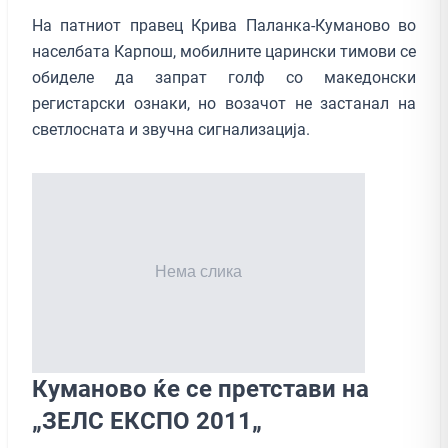
На патниот правец Крива Паланка-Куманово во
населбата Карпош, мобилните царински тимови се
обиделе да запрат голф со македонски
регистарски ознаки, но возачот не застанал на
светлосната и звучна сигнализација.
Куманово ќе се претстави на
„ЗЕЛС ЕКСПО 2011„