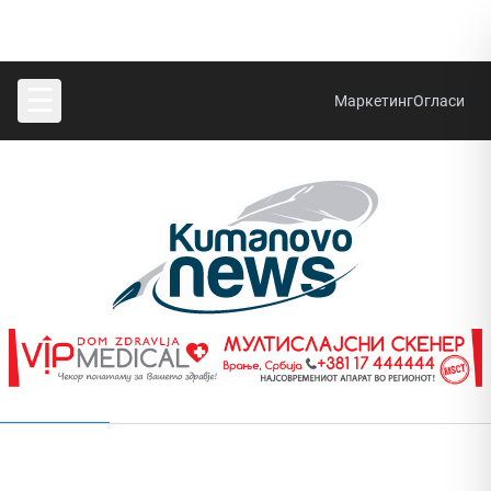
☰
Маркетинг
Огласи