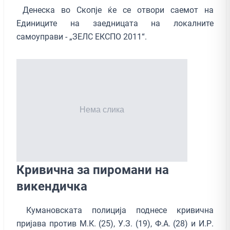
Денеска во Скопје ќе се отвори саемот на
Единиците на заедницата на локалните
самоуправи - „ЗЕЛС ЕКСПО 2011“.
Кривична за пиромани на
викендичка
Кумановската полиција поднесе кривична
пријава против М.К. (25), У.З. (19), Ф.А. (28) и И.Р.