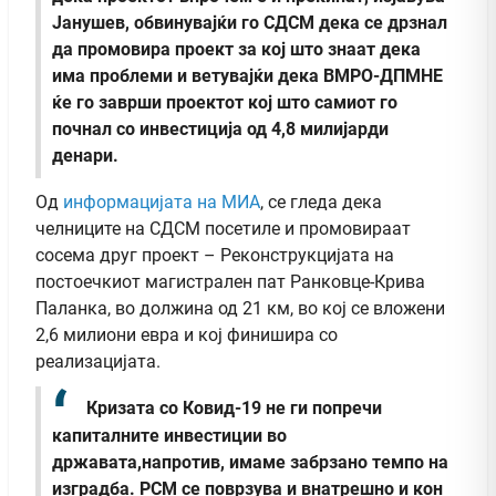
Јанушев, обвинувајќи го СДСМ дека се дрзнал
да промовира проект за кој што знаат дека
има проблеми и ветувајќи дека ВМРО-ДПМНЕ
ќе го заврши проектот кој што самиот го
почнал со инвестиција од 4,8 милијарди
денари.
Од
информацијата на МИА
, се гледа дека
челниците на СДСМ посетиле и промовираат
сосема друг проект – Реконструкцијата на
постоечкиот магистрален пат Ранковце-Крива
Паланка, во должина од 21 км, во кој се вложени
2,6 милиони евра и кој финишира со
реализацијата.
Кризата со Ковид-19 не ги попречи
капиталните инвестиции во
државата,напротив, имаме забрзано темпо на
изградба. РСМ се поврзува и внатрешно и кон