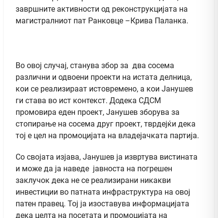
завршните активности од реконструкцијата на
магистралниот пат Ранковце –Крива Паланка.
Во овој случај, станува збор за два сосема
различни и одвоени проекти на истата делница,
кои се реализираат истовремено, а кои Јанушев
ги става во ист контекст. Додека СДСМ
промовира еден проект, Јанушев зборува за
стопирање на сосема друг проект, тврдејќи дека
тој е цел на промоцијата на владејачката партија.
Со својата изјава, Јанушев ја извртува вистината
и може да ја наведе јавноста на погрешен
заклучок дека не се реализирани никакви
инвестиции во патната инфраструктура на овој
патен правец. Тој ја изоставува информацијата
дека целта на посетата и промоцијата на