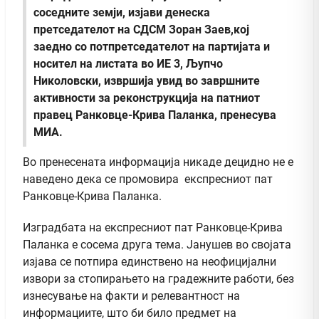
соседните земји, изјави денеска
претседателот на СДСМ Зоран Заев,кој
заедно со потпретседателот на партијата и
носител на листата во ИЕ 3, Љупчо
Николовски, извршија увид во завршните
активности за реконструкција на патниот
правец Ранковце-Крива Паланка,
пренесува
МИА.
Во пренесената информација никаде децидно не е
наведено дека се промовира експресниот пат
Ранковце-Крива Паланка.
Изградбата на експресниот пат Ранковце-Крива
Паланка е сосема друга тема. Јанушев во својата
изјава се потпира единствено на неофицијални
извори за стопирањето на градежните работи, без
изнесување на факти и релевантност на
информациите, што би било предмет на