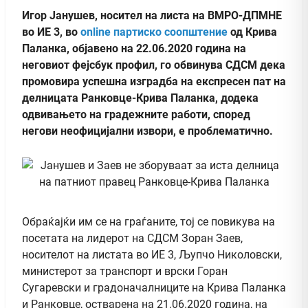
Игор Јанушев, носител на листа на ВМРО-ДПМНЕ
во ИЕ 3, во
online партиско соопштение
од Крива
Паланка, објавено на 22.06.2020 година на
неговиот фејсбук профил, го обвинува СДСМ дека
промовира успешна изградба на експресен пат на
делницата Ранковце-Крива Паланка, додека
одвивањето на градежните работи, според
негови неофицијални извори, е проблематично.
Обраќајќи им се на граѓаните, тој се повикува на
посетата на лидерот на СДСМ Зоран Заев,
носителот на листата во ИЕ 3, Љупчо Николовски,
министерот за транспорт и врски Горан
Сугаревски и градоначалниците на Крива Паланка
и Ранковце, остварена на 21.06.2020 година, на