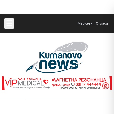
☰
Маркетинг
Огласи