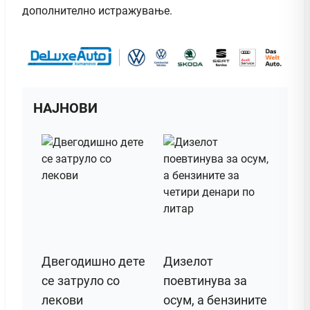
дополнително истражување.
НАЈНОВИ
Двегодишно дете
Дизелот
се затруло со
поeвтинува за
лекови
осум, а бензините