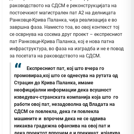
раководството на СДСМ е реконструкцијата на
постоечкиот магистрален пат А2 на делницата
Ранковце-Крива Паланка, чија реализација е во
завршна фаза. Наместо тоа, во овој контекст тој
се осврнува на сосема друг проект – експресниот
пат Ранковце-Крива Паланка, кој е нова патна
инфраструктура, во фаза на изградба и не е повод
за посетата на раководството на СДСМ.
Експресниот пат, кој што вчера го
промовираа,кој што се однесува на рутата од
Страцин до Крива Паланка, имаме
неофицијални информации дека всушност
изведувач-странската компанија која што го
работи овој пат, незадоволна од Владата на
СДСМ се повлекла, дека ги повлекла
машините и впрочем дека не се одвива
никаква градежна офанзива на овој пат и
дека проектот впрочем е и прекинат, изјавува