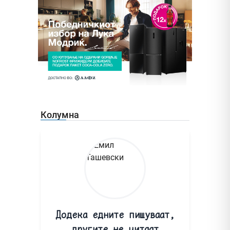
Колумна
Додека едните пишуваат,
другите не читаат