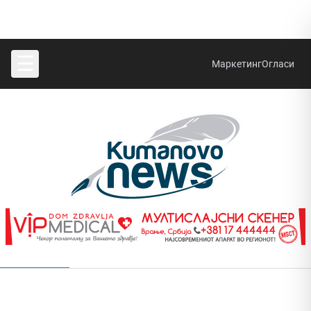
☰
Маркетинг
Огласи