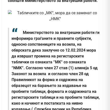
соопшти Министерството за внатрешни работи.
Министерството за внатрешни работи ги
информира граѓаните и правните субјекти,
односно сопствениците на возила, на
обврската дека заклучно со 12.02.2024 мора
да извршат промена на регистарските
таблички со ознаката “МК“ со ознаката
“NMK“. Согласно член 27 став (1) алинеја 5 од
Законот за возила и согласно член 28 од
Правилникот за форма и содржина на
образецот на барањето за издавање на
пробните таблици, формата и содржината на
регистарските таблици и на пробните таблици,
како и начинот и постапката на нивно
издавање („Службен весник на Република