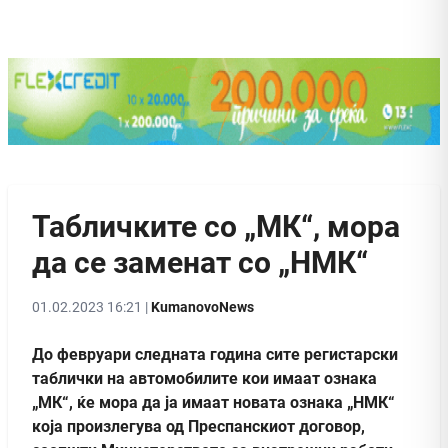
Табличките со „МК“, мора
да се заменат со „НMК“
01.02.2023 16:21 |
KumanovoNews
До февруари следната година сите регистарски
таблички на автомобилите кои имаат ознака
„МК“, ќе мора да ја имаат новата ознака „НМК“
која произлегува од Преспанскиот договор,