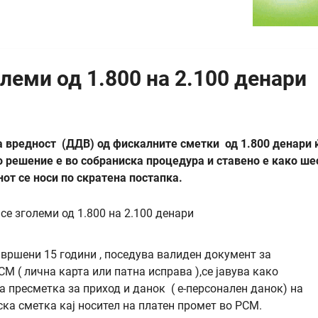
леми од 1.800 на 2.100 денари
а вредност (ДДВ) од фискалните сметки од 1.800 денари 
о решение е во собраниска процедура и ставено е како ше
от се носи по скратена постапка.
авршени 15 години , поседува валиден документ за
 ( лична карта или патна исправа ),се јавува како
а пресметка за приход и данок ( е-персонален данок) на
ска сметка кај носител на платен промет во РСМ.