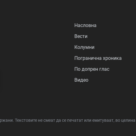
Насловна
Вести
Колумни
Погранична хроника
По допрен глас
Видео
држани.
Текстовите не смеат да се печатат или емитуваат, во целин