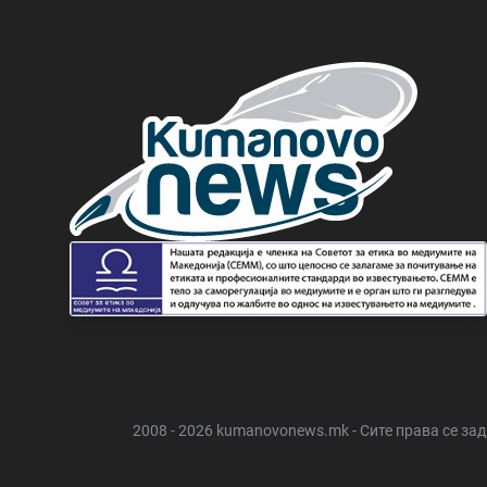
2008 - 2026 kumanovonews.mk - Сите права се за