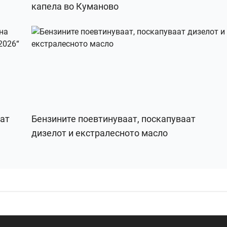
капела во Куманово
рат
Бензините поевтинуваат, поскапуваат
дизелот и екстралесното масло