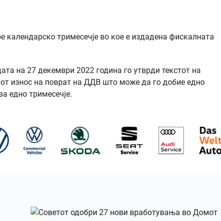
ое календарско тримесечје во кое е издадена фискалната
ата на 27 декември 2022 година го утврди текстот на
от износ на поврат на ДДВ што може да го добие едно
а едно тримесечје.