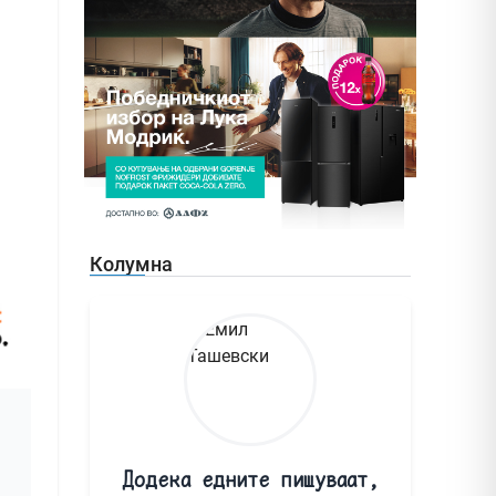
Колумна
Додека едните пишуваат,