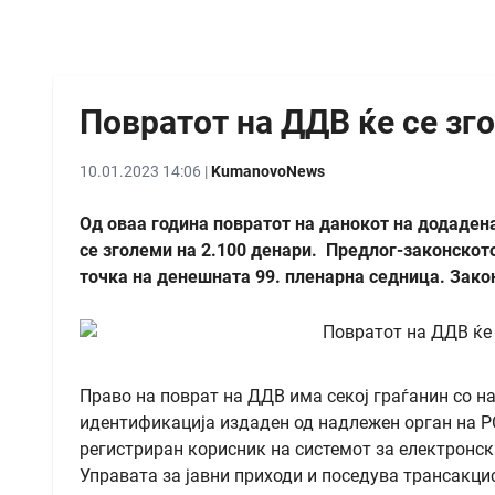
Повратoт на ДДВ ќе се зго
10.01.2023 14:06 |
KumanovoNews
Од оваа година повратот на данокот на додаден
се зголеми на 2.100 денари. Предлог-законскот
точка на денешната 99. пленарна седница. Закон
Право на поврат на ДДВ има секој граѓанин со н
идентификација издаден од надлежен орган на РСМ
регистриран корисник на системот за електронск
Управата за јавни приходи и поседува трансакци