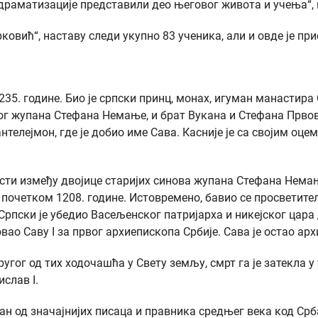
и драматизације представили део његовог живота и учења“,
овић“, наставу следи укупно 83 ученика, али и овде је пр
а 1235. године. Био је српски принц, монах, игуман манаст
ог жупана Стефана Немање, и брат Вукана и Стефана Првове
телејмон, где је добио име Сава. Касније је са својим оц
ласти између двојице старијих синова жупана Стефана Нем
у почетком 1208. године. Истовремено, бавио се просветит
 I Српски је убедио Васељенског патријарха и никејског ца
вао Саву I за првог архиепископа Србије. Сава је остао арх
другог од тих ходочашћа у Свету земљу, смрт га је затекла
слав I.
едан од значајнијих писаца и правника средњег века код Ср