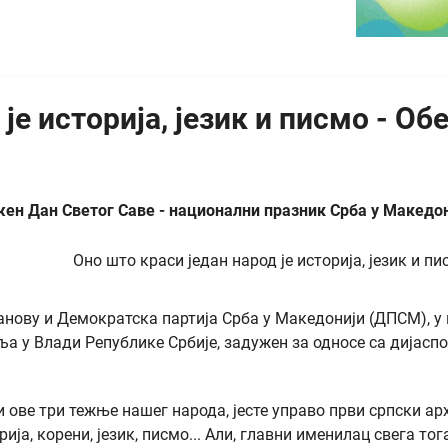
 је историја, језик и писмо - О
ен Дан Светог Саве - национални празник Срба у Македон
анову и Демократска партија Срба у Македонији (ДПСМ), у
а у Влади Републике Србије, задужен за односе са дијаспо
ни ове три тежње нашег народа, јесте управо први српски 
орија, корени, језик, писмо... Али, главни именилац свега 