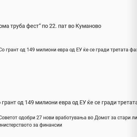
ома труба фест“ по 22. пат во Куманово
 грант од 149 милиони евра од ЕУ ќе се гради третат