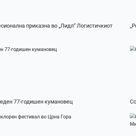
есионална приказна во „Лидл“ Логистичкиот
„Р
веден 77-годишен кумановец
Со