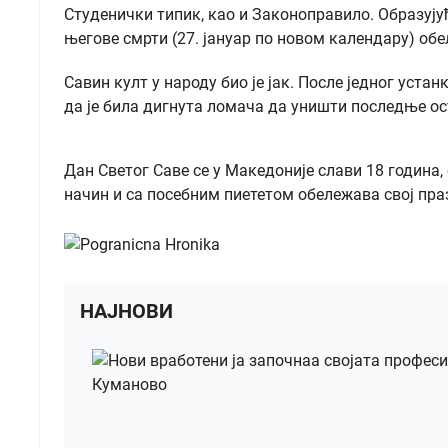
Студенички типик, као и Законоправило. Образујућ
његове смрти (27. јануар по новом календару) об
Савин култ у народу био је јак. После једног уст
да је била дигнута ломача да уништи последње ос
Дан Светог Саве се у Македоније слави 18 година
начин и са посебним пиететом обележава свој пра
НАЈНОВИ