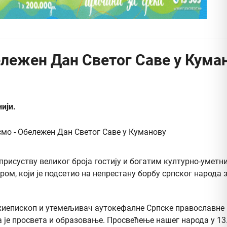
бележен Дан Светог Саве у Кума
ији.
 присуству великог броја гостију и богатим културно-умет
ром, који је подсетио на непрестану борбу српског народа
архиепископ и утемељивач аутокефалне Српске православне 
тога је просвета и образовање. Просвећење нашег народа у 1