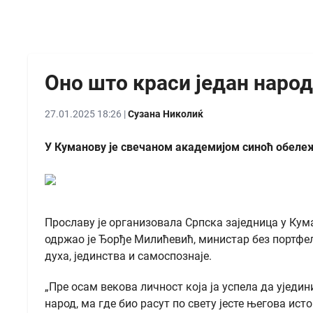
Оно што краси један народ
27.01.2025 18:26 |
Сузана Николиќ
У Куманову је свечаном академијом синоћ обележ
Прославу је организовала Српска заједница у Кум
одржао је Ђорђе Милићевић, министар без портфељ
духа, јединства и самоспознаје.
„Пре осам векова личност која ја успела да уједи
народ, ма где био расут по свету јесте његова ист