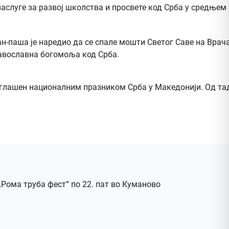
аслуге за развој школства и просвете код Срба у средњем в
ан-паша је наредио да се спале мошти Светог Саве на Врач
равославна богомоља код Срба.
роглашен националним празником Срба у Македонији. Од тад