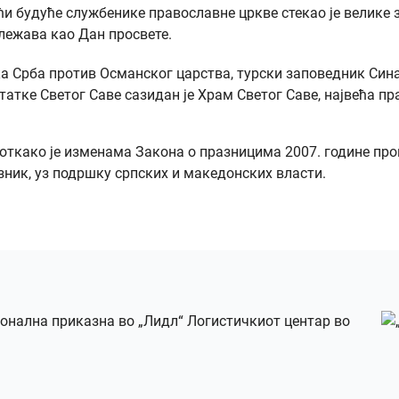
и будуће службенике православне цркве стекао је велике з
ележава као Дан просвете.
анка Срба против Османског царства, турски заповедник Син
татке Светог Саве сазидан је Храм Светог Саве, највећа п
, откако је изменама Закона о празницима 2007. године п
зник, уз подршку српских и македонских власти.