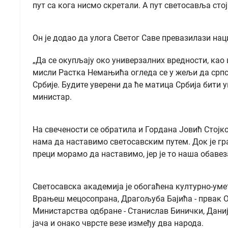
пут са кога нисмо скретали. А пут светосавља ст
Он је додао да улога Светог Саве превазилази на
„Да се окупљају око универзалних вредности, као 
мисли Растка Немањића огледа се у жељи да српск
Србије. Будите уверени да ће матица Србија бити ув
министар.
На свечености се обратила и Гордана Јовић Стојко
нама да наставимо светосавским путем. Док је гр
преци морамо да наставимо, јер је то наша обавез
Светосавска академија је обогаћена културно-уме
Врањеш мецосопрана, Драгољуба Бајића - првак Оп
Министарства одбране - Станислав Бинички, Даниј
јача и онако чврсте везе између два народа.