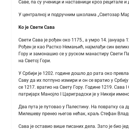
Саве, па су ученици и наставници кроз рецитале 
У централној и подручним школама „Светозар Марк
Ko je Свети Сава
Свети Сава је рођен око 1175., а умро 14. јануар
Рођен је као Растко Немањић, најмлађи син велик
Гору и замонашио се у руском манастиру Свети Пан
на Светој Гори.
У Србији је 1202. године дошло до рата око прев
Саву да их потпуно измири и он се вратио у Србиј
се 1217. вратио на Свету Гору. Године 1219. Сава
патријарх Манојло I Цариградски је у Никеји имено
Два пута је путовао у Палестину. На повратку са 
Милешеву пренео његов нећак, краљ Стефан Влади
Сава је оставио више писаних дела. Зато је био ј