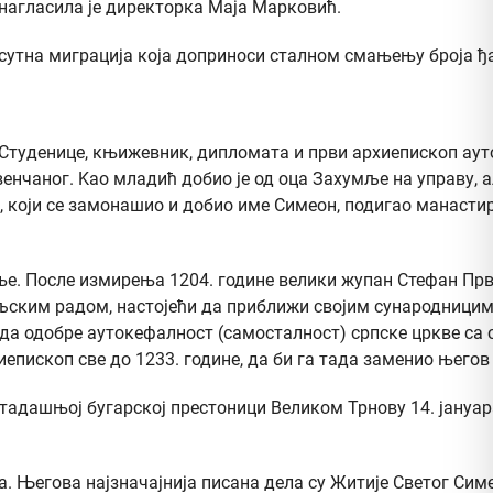
 нагласила је директорка Маја Марковић.
исутна миграција која доприноси сталном смањењу броја ђ
ира Студенице, књижевник, дипломата и први архиепископ а
нчаног. Kao младић добио је од оца Захумље на управу, а
ем, који се замонашио и добио име Симеон, подигао манаст
ање. После измирења 1204. године велики жупан Стефан Пр
ељским радом, настојећи да приближи својим сународницима
ра да одобре аутокефалност (самосталност) српске цркве с
иепископ све до 1233. године, да би га тада заменио његов
 у тадашњој бугарској престоници Великом Трнову 14. јануа
ба. Његова најзначајнија писана дела су Житије Светог Сим