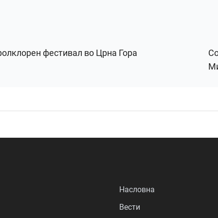
 фолклорен фестивал во Црна Гора
Со
Ми
Насловна
Вести