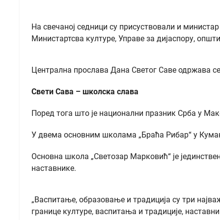
На свечаној седници су присуствовали и министа
Министартсва културе, Управе за дијаспору, опш
Централна прослава Дана Светог Саве одржава се д
Свети Сава – школска слава
Поред тога што је национални празник Срба у Маке
У двема основним школама „Браћа Рибар“ у Куман
Основна школа „Светозар Марковић“ је јединствена
наставнике.
„Васпитање, образовање и традиција су три најва
границе културе, васпитања и традиције, наставни