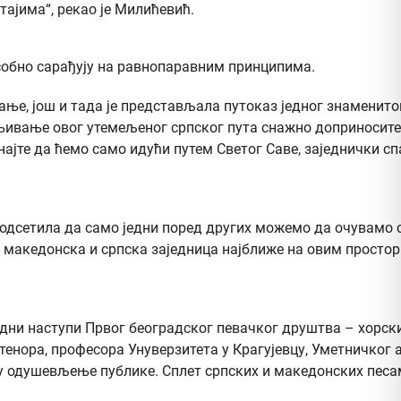
тајима“, рекао је Милићевић.
усобно сарађују на равнопаравним принципима.
ање, још и тада је представљала путоказ једног знаменито
ењивање овог утемељеног српског пута снажно доприносите
најте да ћемо само идући путем Светог Саве, заједнички спа
подсетила да само једни поред других можемо да очувамо св
македонска и српска заједница најближе на овим простори
едни наступи Првог београдског певачког друштва – хорск
тенора, професора Унуверзитета у Крагујевцу, Уметничког
су одушевљење публике. Сплет српских и македонских песам