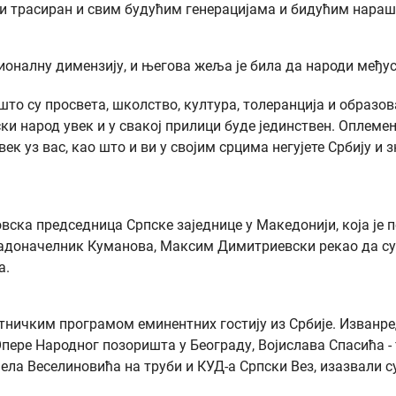
оји трасиран и свим будућим генерацијама и бидућим нараш
ционалну димензију, и његова жеља је била да народи међ
што су просвета, школство, култура, толеранција и образов
и народ увек и у свакој прилици буде јединствен. Оплем
ек уз вас, као што и ви у својим срцима негујете Србију и з
вска председница Српске заједнице у Македонији, која је 
адоначелник Куманова, Максим Димитриевски рекао да су 
а.
тничким програмом еминентних гостију из Србије. Изванр
ере Народног позоришта у Београду, Војислава Спасића - 
ела Веселиновића на труби и КУД-а Српски Вез, изазвали 