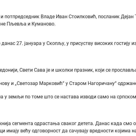
р и потпредседник Владе Иван Стоилковић, посланик Дејан
тине Пљевља и Куманово.
анас 27. јануара у Скопљу, у присуству високих гостију и
донији, Свети Сава је и школки празник, који се прослављ
ову и „Светозар Марковић“ у Старом Нагоричану“ одржане 
 у земљи по томе што се настава изводи само на српском ј
жнија сегмента одрастања сваког детета. Данас када смо о
ци имају већу одговорност да сачувају вредности којима н