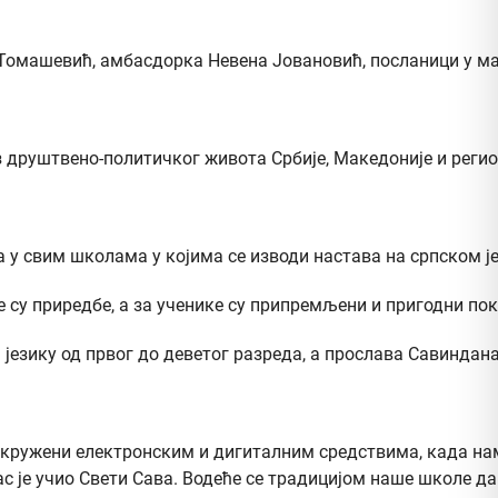
 Томашевић, амбасдорка Невена Јовановић, посланици у м
з друштвено-политичког живота Србије, Македоније и регио
а у свим школама у којима се изводи настава на српском је
су приредбе, а за ученике су припремљени и пригодни пок
езику од првог до деветог разреда, а прослава Савиндана 
кружени електронским и дигиталним средствима, када нам 
ас је учио Свети Сава. Водеће се традицијом наше школе д