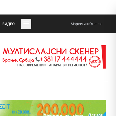
☰
ВИДЕО
Маркетинг
Огласи