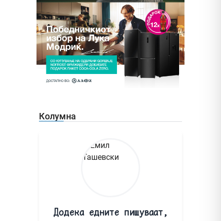
Колумна
Додека едните пишуваат,