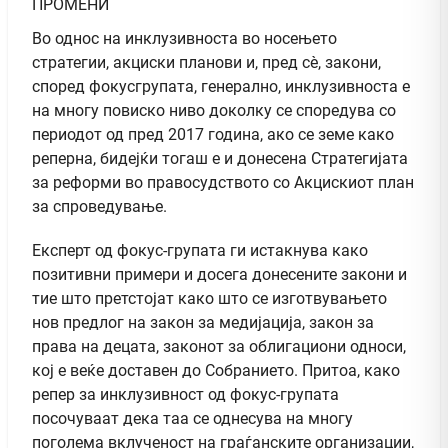
ПРОМЕНИ
Во однос на инклузивноста во носењето
стратегии, акциски планови и, пред сѐ, закони,
според фокусгрупата, генерално, инклузивноста е
на многу повиско ниво доколку се споредува со
периодот од пред 2017 година, ако се земе како
реперна, бидејќи тогаш е и донесена Стратегијата
за реформи во правосудството со Акцискиот план
за спроведување.
Експерт од фокус-групата ги истакнува како
позитивни примери и досега донесените закони и
тие што претстојат како што се изготвувањето
нов предлог на закон за медијација, закон за
права на децата, законот за облигациони односи,
кој е веќе доставен до Собранието. Притоа, како
репер за инклузивност од фокус-групата
посочуваат дека таа се однесува на многу
поголема вклученост на граѓанските организации,