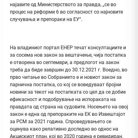
најавите од Министерството за правда, „се во
процес на реформи 6 во согласност со најновите
случувања и препораки на ЕУ“.
На владиниот портал ЕНЕР течат консултациите и
за сосема нов закон за вештачење, чија постапка
е отворена во септември, а предлогот на закон
треба да биде завршен до 30.12.2021 г. Воедно, во
прво читање во Собранието е и новиот закон за
парнична постапка, со кој се воведуваат бројни
новини за текот на постапката со цел да се добие
ефикасност и подобрување на испораката на
правдата од страна на судовите. Носењето на овој
закон е една од препораките на ЕК во Извештајот
за РСМ за 2021 година. Спроведувањето се
оценува како релативно доследно во однос на
Акцискиот план, кој во 2020 година е ревидиран,