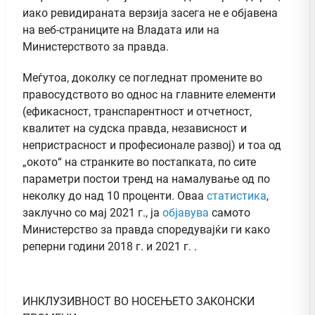
иако ревидираната верзија засега не е објавена
на веб-страниците на Владата или на
Министерството за правда.
Меѓутоа, доколку се погледнат промените во
правосудството во однос на главните елементи
(ефикасност, транспарентност и отчетност,
квалитет на судска правда, независност и
непристрасност и професионале развој) и тоа од
„окото“ на странките во постапката, по сите
параметри постои тренд на намалување од по
неколку до над 10 проценти. Оваа
статистика
,
заклучно со мај 2021 г., ја
објавува
самото
Министерство за правда споредувајќи ги како
реперни години 2018 г. и 2021 г. .
ИНКЛУЗИВНОСТ ВО НОСЕЊЕТО ЗАКОНСКИ