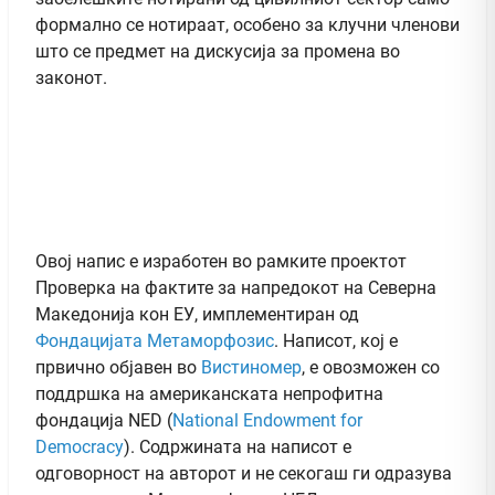
формално се нотираат, особено за клучни членови
што се предмет на дискусија за промена во
законот.
Овој напис е изработен во рамките проектот
Проверка на фактите за напредокот на Северна
Македонија кон ЕУ, имплементиран од
Фондацијата Метаморфозис
. Написот, кој е
првично објавен во
Вистиномер
, e овозможен со
поддршка на американската непрофитна
фондација NED (
National Endowment for
Democracy
). Содржината на написот е
одговорност на авторот и не секогаш ги одразува