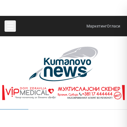
☰
Маркетинг
Огласи