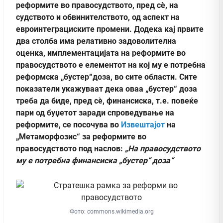
реформите во правосудството, пред сѐ, на
судството и обвинителството, од аспект на
евроинтеграциските промени. Додека кај првите
два столба има релативно задоволителна
оценка, имплементацијата на реформите во
правосудството е елементoт на кој му е потребна
реформска „бустер“доза, во сите области. Сите
показатели укажуваат дека оваа „бустер“ доза
треба да биде, пред сѐ, финансиска, т.е. повеќе
пари од буџетот заради спроведување на
реформите,
се посочува во
Извештајот
на
„Метаморфозис“ за реформите во
правосудството под наслов:
„На правосудството
му е потребна финансиска „бустер“ доза“
Фото: commons.wikimedia.org