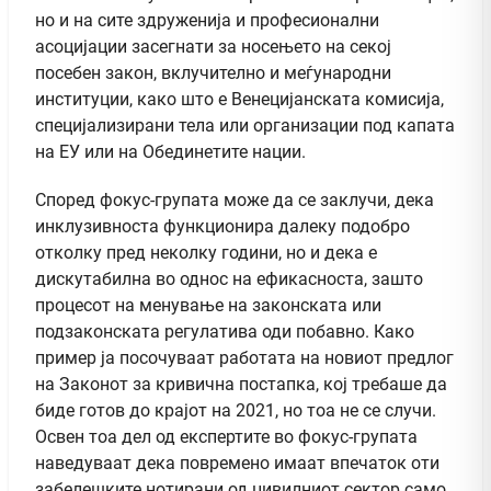
но и на сите здруженија и професионални
асоцијации засегнати за носењето на секој
посебен закон, вклучително и меѓународни
институции, како што е Венецијанската комисија,
специјализирани тела или организации под капата
на ЕУ или на Обединетите нации.
Според фокус-групата може да се заклучи, дека
инклузивноста функционира далеку подобро
отколку пред неколку години, но и дека е
дискутабилна во однос на ефикасноста, зашто
процесот на менување на законската или
подзаконската регулатива оди побавно. Како
пример ја посочуваат работата на новиот предлог
на Законот за кривична постапка, кој требаше да
биде готов до крајот на 2021, но тоа не се случи.
Освен тоа дел од експертите во фокус-групата
наведуваат дека повремено имаат впечаток оти
забелешките нотирани од цивилниот сектор само