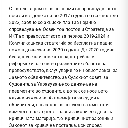
Стратешка рамка за реформи во правосудството
постои и е донесена во 2017 година со важност до
2022, заедно со акциски план за нејзино
спроведување. Освен тоа постои и Стратегија за
ИКТ во правосудството за период 2019-2024 и
Комуникациска стратегија за бесплатна правна
помош донесена во 2020 година. До 2020 година
беа донесени и повеќето од потребните
реформски закони во различните области на
правосудството, вклучувајќи го и новиот закон за
Јавното обвинителство, за Судскиот совет, за
Судовите, за Управување со движење на
предметите во судовите, а во тек се носењето
клучни измени во Академијата за судии и
обвинители, нов закон за потекло на имотот и
измени на постојните главни закони во однос на
кривичната материја, т.е. Кривичниот законик и
Законот за кривична постапка, кои според