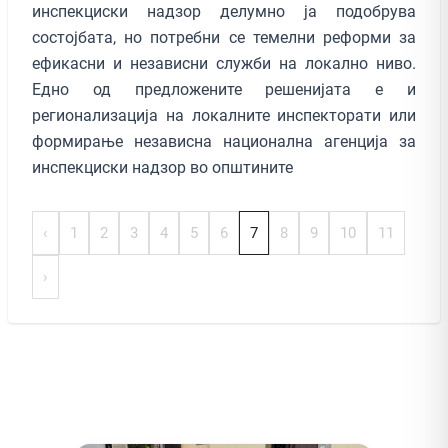
инспекциски надзор делумно ја подобрува
состојбата, но потребни се темелни реформи за
ефикасни и независни служби на локално ниво.
Едно од предложените решенијата е и
регионализација на локалните инспекторати или
формирање независна национална агенција за
инспекциски надзор во општините
‹
1
2
3
4
5
6
7
8
9
10
11
›