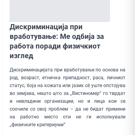
Дискриминација при
вработување: Ме одбија за
работа поради физичкиот
изглед
Дискриминацијата при вработување по основа на
род, возраст, етничка припадност, раса, личниот
статус, боја на кожата или јазик сè уште опстојува
во земјава, нешто што за „Вистиномер“ го тврдат
и невладини организации, но и лица кои се
соочиле со овој проблем – да не бидат примени
на работно место оти не ги исполнувале
„физичките критериуми“