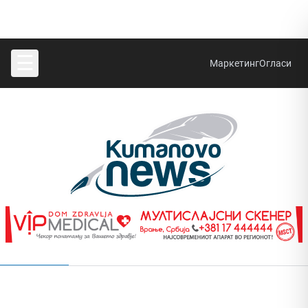
☰
Маркетинг
Огласи