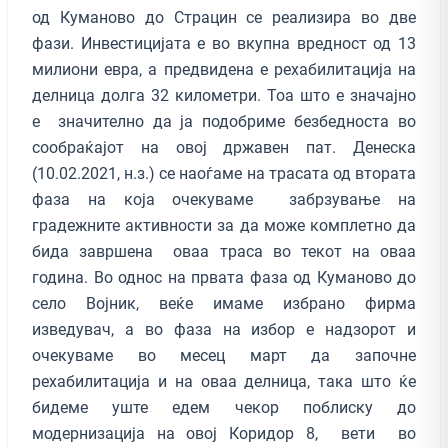
од Куманово до Страцин се реализира во две
фази. Инвестицијата е во вкупна вредност од 13
милиони евра, а предвидена е рехабилитација на
делница долга 32 километри. Тоа што е значајно
е значително да ја подобриме безбедноста во
сообраќајот на овој државен пат. Денеска
(10.02.2021, н.з.) се наоѓаме на трасата од втората
фаза на која очекуваме забрзување на
градежните активности за да може комплетно да
бида завршена оваа траса во текот на оваа
година. Во однос на првата фаза од Куманово до
село Војник, веќе имаме избрано фирма
изведувач, а во фаза на избор е надзорот и
очекуваме во месец март да започне
рехабилитација и на оваа делница, така што ќе
бидеме уште едем чекор поблиску до
модернизација на овој Коридор 8, вети во