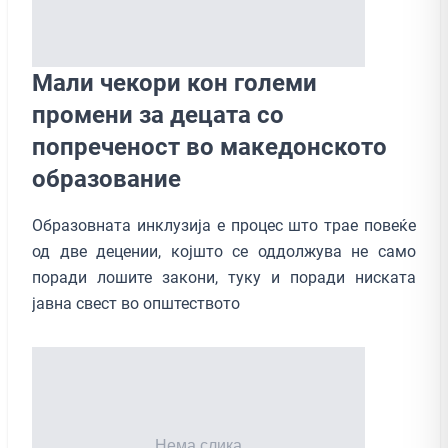
Мали чекори кон големи
промени за децата со
попреченост во македонското
образование
Образовната инклузија е процес што трае повеќе
од две децении, којшто се оддолжува не само
поради лошите закони, туку и поради ниската
јавна свест во општеството