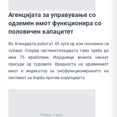
Агенцијата за управување со
одземен имот функционира со
половичен капацитет
Во Агенцијата работат 45 луѓе од кои половина се
чувари. Според систематизацијата таму треба да
има 75 вработени. Илјадници возила чекаат
пресуди од судовите. Вредноста на одземениот
имот е индикатор за (не)функционирањето на
системот за борба против корупцијата