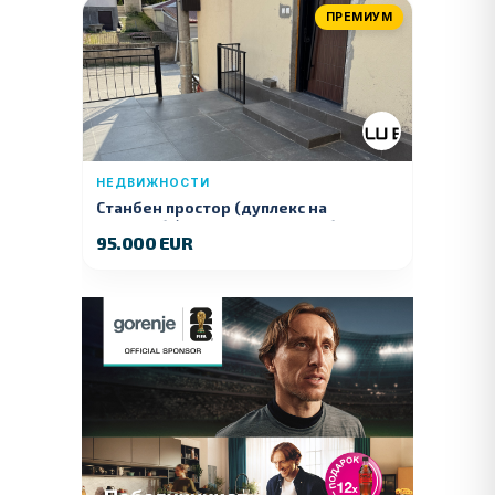
ПРЕМИУМ
НЕДВИЖНОСТИ
Станбен простор (дуплекс на
продажба) – Ул. Стојан Арсов бр. 1,
95.000 EUR
Куманово