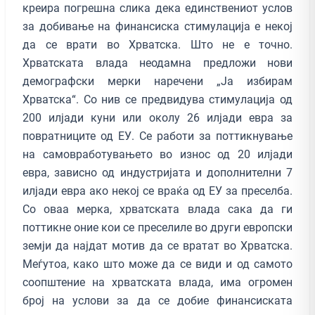
креира погрешна слика дека единствениот услов
за добивање на финансиска стимулација е некој
да се врати во Хрватска. Што не е точно.
Хрватската влада неодамна предложи нови
демографски мерки наречени „Ја избирам
Хрватска“. Со нив се предвидува стимулација од
200 илјади куни или околу 26 илјади евра за
повратниците од ЕУ. Се работи за поттикнување
на самовработувањето во износ од 20 илјади
евра, зависно од индустријата и дополнителни 7
илјади евра ако некој се враќа од ЕУ за преселба.
Со оваа мерка, хрватската влада сака да ги
поттикне оние кои се преселиле во други европски
земји да најдат мотив да се вратат во Хрватска.
Меѓутоа, како што може да се види и од самото
соопштение на хрватската влада, има огромен
број на услови за да се добие финансиската