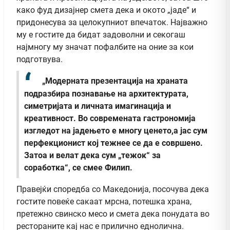
како фуд дизајнер смета дека и окото „јаде“ и
придонесува за целокупниот впечаток. Најважно
му е гостите да бидат задоволни и секогаш
најмногу му значат пофалбите на оние за кои
подготвува.
„Модерната презентација на храната
подразбира познавање на архитектурата,
симетријата и личната имагинација и
креативност. Во современата гастрономија
изгледот на јадењето е многу ценето,а јас сум
перфекционист кој тежнее се да е совршено.
Затоа и велат дека сум „тежок“ за
соработка“, се смее Филип.
Правејќи споредба со Македонија, посочува дека
гостите повеќе сакаат мрсна, потешка храна,
претежно свинско месо и смета дека понудата во
рестораните кај нас е прилично еднолична.