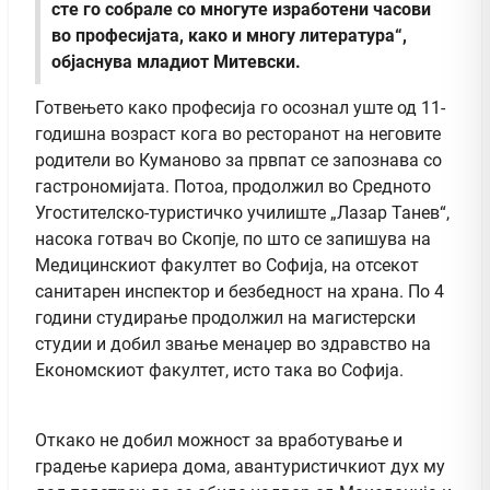
сте го собрале со многуте изработени часови
во професијата, како и многу литература“,
објаснува младиот Митевски.
Готвењето како професија го осознал уште од 11-
годишна возраст кога во ресторанот на неговите
родители во Куманово за првпат се запознава со
гастрономијата. Потоа, продолжил во Средното
Угостителско-туристичко училиште „Лазар Танев“,
насока готвач во Скопје, по што се запишува на
Медицинскиот факултет во Софија, на отсекот
санитарен инспектор и безбедност на храна. По 4
години студирање продолжил на магистерски
студии и добил звање менаџер во здравство на
Економскиот факултет, исто така во Софија.
Откако не добил можност за вработување и
градење кариера дома, авантуристичкиот дух му