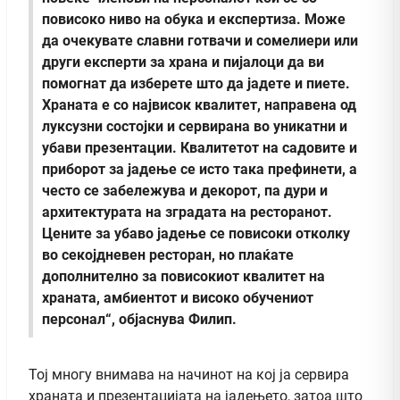
повисоко ниво на обука и експертиза. Може
да очекувате славни готвачи и сомелиери или
други експерти за храна и пијалоци да ви
помогнат да изберете што да јадете и пиете.
Храната е со највисок квалитет, направена од
луксузни состојки и сервирана во уникатни и
убави презентации. Квалитетот на садовите и
приборот за јадење се исто така префинети, а
често се забележува и декорот, па дури и
архитектурата на зградата на ресторанот.
Цените за убаво јадење се повисоки отколку
во секојдневен ресторан, но плаќате
дополнително за повисокиот квалитет на
храната, амбиентот и високо обучениот
персонал“, објаснува Филип.
Тој многу внимава на начинот на кој ја сервира
храната и презентацијата на јадењето, затоа што