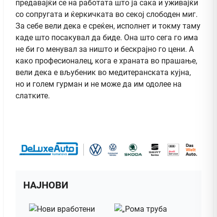
предавајќи се на работата што ја сака и уживајќи
со сопругата и ќеркичката во секој слободен миг.
За себе вели дека е среќен, исполнет и токму таму
каде што посакувал да биде. Она што сега го има
не би го менувал за ништо и бескрајно го цени. А
како професионалец, кога е храната во прашање,
вели дека е вљубеник во медитеранската кујна,
но и голем гурман и не може да им одолее на
слатките.
НАЈНОВИ