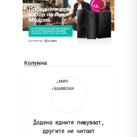
Колумна
Додека едните пишуваат,
другите не читаат