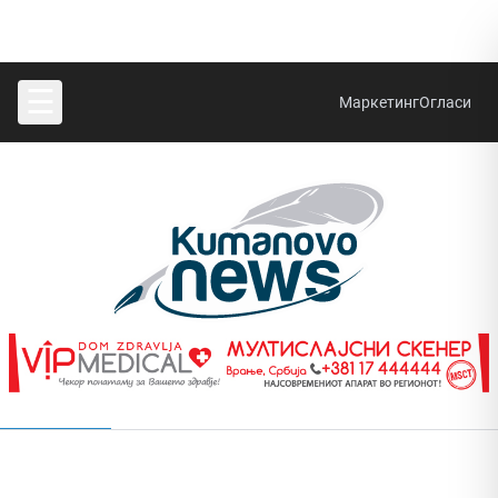
☰
Маркетинг
Огласи