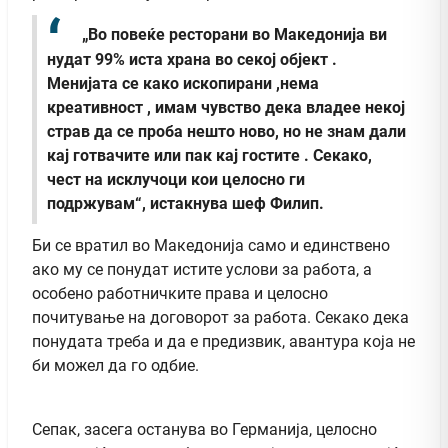
„Во повеќе ресторани во Македонија ви
нудат 99% иста храна во секој објект .
Менијата се како ископирани ,нема
креативност , имам чувство дека владее некој
страв да се проба нешто ново, но не знам дали
кај готвачите или пак кај гостите . Секако,
чест на исклучоци кои целосно ги
подржувам“, истакнува шеф Филип.
Би се вратил во Македонија само и единствено
ако му се понудат истите услови за работа, а
особено работничките права и целосно
почитување на договорот за работа. Секако дека
понудата треба и да е предизвик, авантура која не
би можел да го одбие.
Сепак, засега останува во Германија, целосно