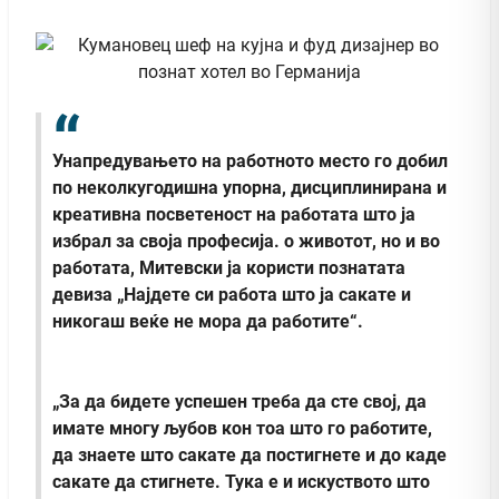
Унапредувањето на работното место го добил
по неколкугодишна упорна, дисциплинирана и
креативна посветеност на работата што ја
избрал за своја професија. о животот, но и во
работата, Митевски ја користи познатата
девиза „Најдете си работа што ја сакате и
никогаш веќе не мора да работите“.
„За да бидете успешен треба да сте свој, да
имате многу љубов кон тоа што го работите,
да знаете што сакате да постигнете и до каде
сакате да стигнете. Тука е и искуството што