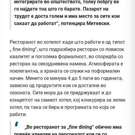
интегрирате во општеството, толку побргу ќе
го најдете тоа што го барате. Пазарот на
трудот е доста голем и има место за сите кои
сакаат да работат“, потенцира Митевски.
Ресторанот во хотелот каде што работи е од типот
„ fine dining“, што подразбира ресторан со повисок
квалитет и поголема формалност, во споредба со
ресторан за секојдневена намена. Атмосферата е
поелегантна, а храната се служи на поформален
начин. Менито се менува 4 до 5 пати во годината,
зависно од продуктите кои се достапни во
сезоната. Сите мора да се придржуваат и до
концептот на самиот хотел, кој конкурира за зелен
хотел, па така се бира и програмата по која се
работи.
„Во ресторанот за „fine dining“ обично има
повеќе членови на персоналот кои се со