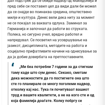
дал подстрек да се обиде надвор од Македонија и
пред себе си поставил цел да види дали би можел
да се снајде во поинаква средина, општествено
милје и култура. Денес вели дека ниту за момент
не се покајал за ваквата одлука. Заминал за
Германија и започнал да работи во струката.
Полека, но сигурно учел, вредно работел и
напредувал. Се посветил на усовршување на
јазикот, дисциплината, методите на работа и
социјално прифатливите начини на однесување за
да ја добие довербата на претпоставените.
„Ми беа потребни 7 години за да стигнам
таму каде што сум денес. Секако, сметам
дека можностите да го постигнете она што
сте го планирале се многу поголеми надвор,
отколку кај нас. Тука ги почитуваат вашиот
труд и вашите квалитети, а не на кого сте и од
која фамилија доаѓате. Колку побргу се