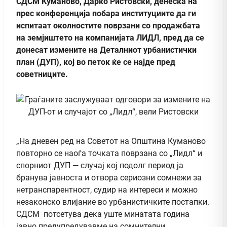
СДСМ Куманово, Дарко Ристовски, денеска на
прес конференција побара институциите да ги
испитаат околностите поврзани со продажбата
на земјиштето на компанијата ЛИДЛ, пред да се
донесат измените на Деталниот урбанистички
план (ДУП), кој во петок ќе се најде пред
советниците.
„На дневен ред на Советот на Општина Куманово
повторно се наоѓа точката поврзана со „Лидл“ и
спорниот ДУП — случај кој подолг период ја
бранува јавноста и отвора сериозни сомнежи за
нетранспарентност, судир на интереси и можно
незаконско влијание во урбанистичките постапки.
СДСМ потсетува дека уште минатата година
јавно предупредувавме на сомнителни