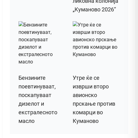
ликовна колонија
„Куманово 2026“
Бензините
Утре ќе се
поевтинуваат,
изврши второ
поскапуваат
авионско
дизелот и
прскање против
екстралесното
комарци во
масло
Куманово