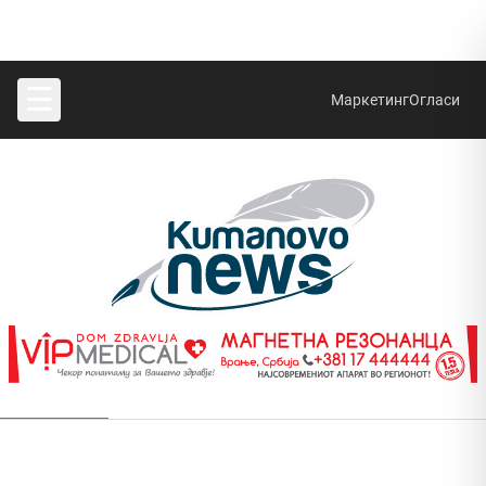
☰
Маркетинг
Огласи