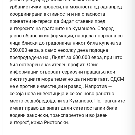
урбанистички процеси, на можноста од однапред
координирани активности и на опасноста
приватни интереси да бидат ставени пред
интересите на граѓаните на Куманово. Според
јавно објавени информации, парцела поврзана со
лица блиски до градоначалникот била купена за
250.000 евра, а само неколку дена подоцна
препродадена на „Лидл“ за 600.000 евра, при што
бил остварен значителен профит. Овие
информации отвораат сериозни прашања кои
институциите мора темелно да ги испитаат. СДСМ
не е против инвестиции и развој. Напротив —
секоја нова инвестиција и секое ново работно
место се добредојдени за Куманово. Но, граѓаните
имаат право да знаат дали сите постапки биле
водени законски, транспарентно и во јавен
интерес“, кажа Ристовски.