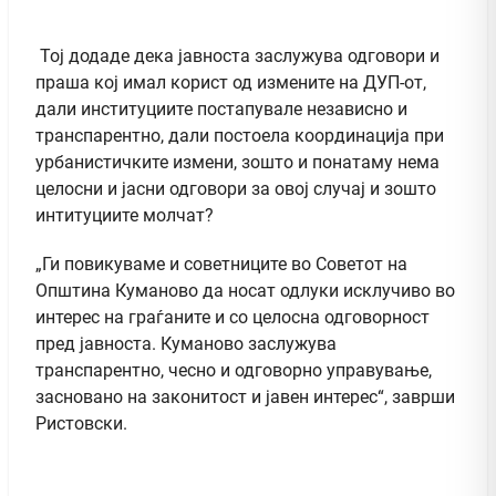
Тој додаде дека јавноста заслужува одговори и
праша кој имал корист од измените на ДУП-от,
дали институциите постапувале независно и
транспарентно, дали постоела координација при
урбанистичките измени, зошто и понатаму нема
целосни и јасни одговори за овој случај и зошто
интитуциите молчат?
„Ги повикуваме и советниците во Советот на
Општина Куманово да носат одлуки исклучиво во
интерес на граѓаните и со целосна одговорност
пред јавноста. Куманово заслужува
транспарентно, чесно и одговорно управување,
засновано на законитост и јавен интерес“, заврши
Ристовски.