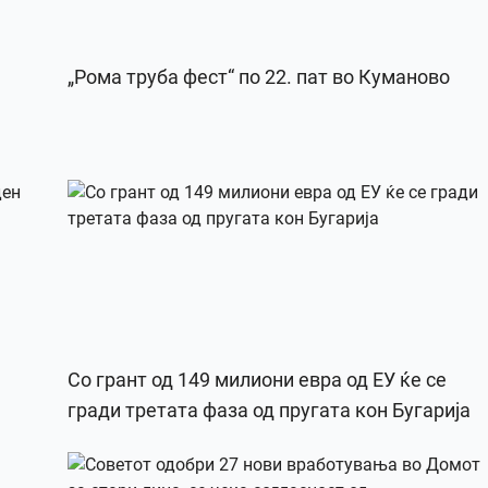
„Рома труба фест“ по 22. пат во Куманово
Со грант од 149 милиони евра од ЕУ ќе се
гради третата фаза од пругата кон Бугарија