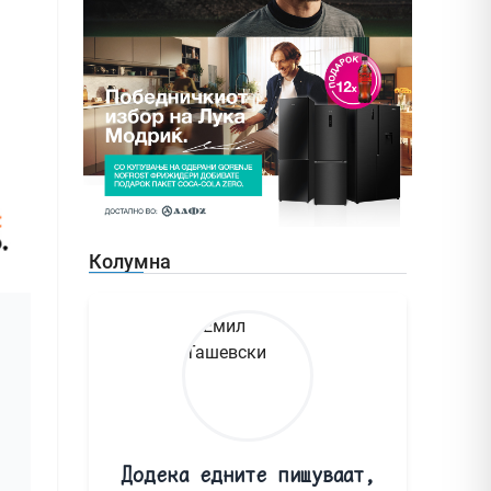
Колумна
Додека едните пишуваат,