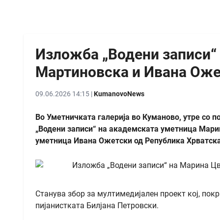
Изложба „Водени записи“
Мартиновска и Ивана Оже
09.06.2026 14:15 |
KumanovoNews
Во Уметничката галерија во Куманово, утре со п
„Водени записи“ на академската уметница Мари
уметница Ивана Ожетски од Република Хрватска
Станува збор за мултимедијален проект кој, покр
пијанистката Билјана Петровски.