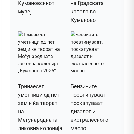
Кумановскиот
на Градската
музеј
капела во
Куманово
Тринаесет
Бензините
уметници од пет
поевтинуваат,
земји ќе творат
поскапуваат
на
дизелот и
Меѓународната
екстралесното
ликовна колонија
масло