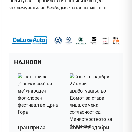
почитуваат правилата и прописите со цел
зголемување на безбедноста на патиштата.
НАЈНОВИ
Гран при за
Советот одобри