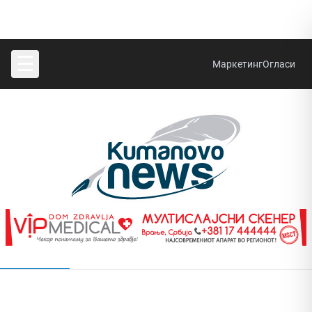
☰
Маркетинг
Огласи