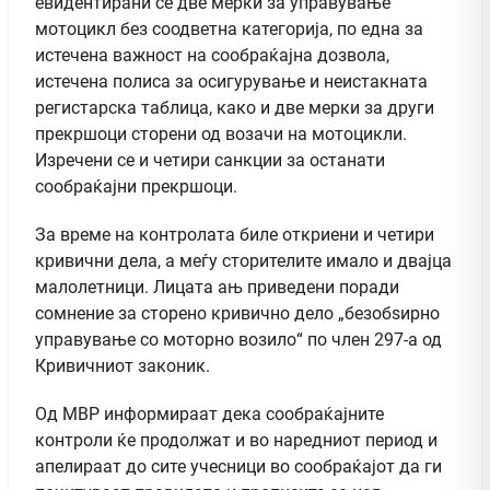
евидентирани се две мерки за управување
мотоцикл без соодветна категорија, по една за
истечена важност на сообраќајна дозвола,
истечена полиса за осигурување и неистакната
регистарска таблица, како и две мерки за други
прекршоци сторени од возачи на мотоцикли.
Изречени се и четири санкции за останати
сообраќајни прекршоци.
За време на контролата биле откриени и четири
кривични дела, а меѓу сторителите имало и двајца
малолетници. Лицата ањ приведени поради
сомнение за сторено кривично дело „безобѕирно
управување со моторно возило“ по член 297-а од
Кривичниот законик.
Од МВР информираат дека сообраќајните
контроли ќе продолжат и во наредниот период и
апелираат до сите учесници во сообраќајот да ги