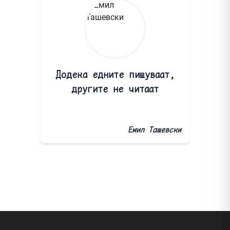
Додека едните пишуваат,
другите не читаат
Емил Ташевски