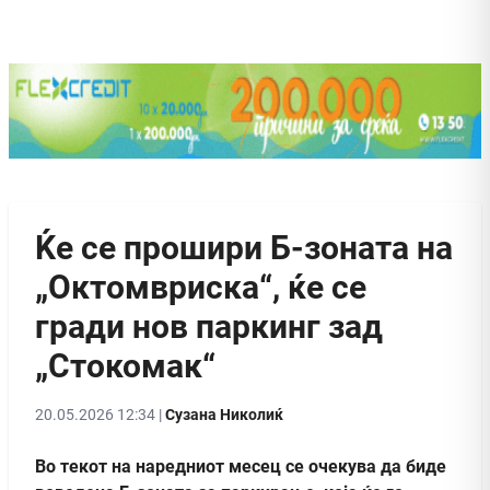
Ќе се прошири Б-зоната на
„Октомвриска“, ќе се
гради нов паркинг зад
„Стокомак“
20.05.2026 12:34 |
Сузана Николиќ
Во текот на наредниот месец се очекува да биде