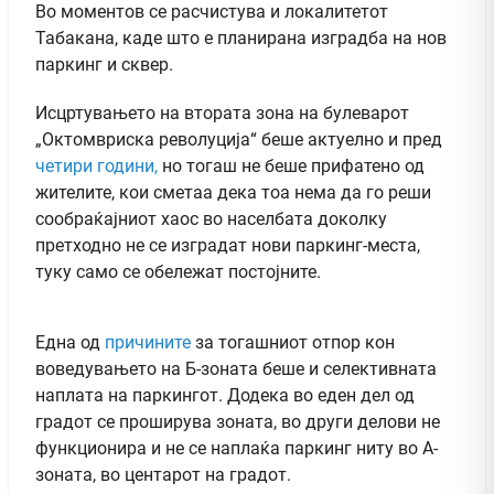
Во моментов се расчистува и локалитетот
Табакана, каде што е планирана изградба на нов
паркинг и сквер.
Исцртувањето на втората зона на булеварот
„Октомвриска револуција“ беше актуелно и пред
четири години,
но тогаш не беше прифатено од
жителите, кои сметаа дека тоа нема да го реши
сообраќајниот хаос во населбата доколку
претходно не се изградат нови паркинг-места,
туку само се обележат постојните.
Една од
причините
за тогашниот отпор кон
воведувањето на Б-зоната беше и селективната
наплата на паркингот. Додека во еден дел од
градот се проширува зоната, во други делови не
функционира и не се наплаќа паркинг ниту во А-
зоната, во центарот на градот.