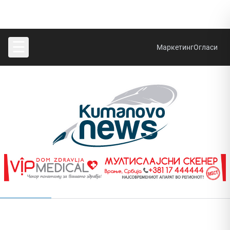
☰
Маркетинг
Огласи