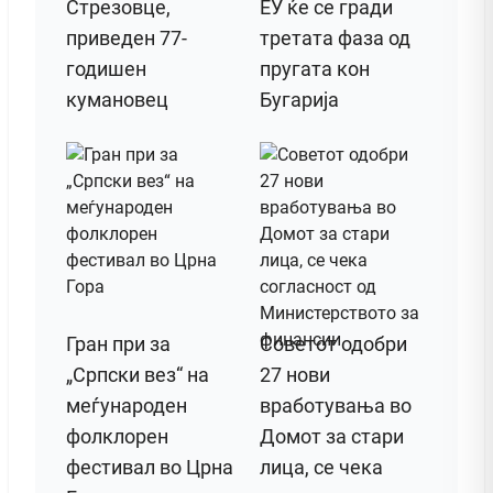
Стрезовце,
ЕУ ќе се гради
приведен 77-
третата фаза од
годишен
пругата кон
кумановец
Бугарија
Гран при за
Советот одобри
„Српски вез“ на
27 нови
меѓународен
вработувања во
фолклорен
Домот за стари
фестивал во Црна
лица, се чека