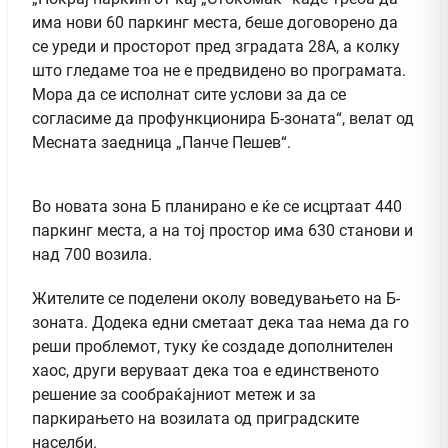
има нови 60 паркинг места, беше договорено да
се уреди и просторот пред зградата 28А, а колку
што гледаме тоа не е предвидено во програмата.
Мора да се исполнат сите услови за да се
согласиме да профункционира Б-зоната“, велат од
Месната заедница „Панче Пешев“.
Во новата зона Б планирано е ќе се исцртаат 440
паркинг места, а на тој простор има 630 станови и
над 700 возила.
Жителите се поделени околу воведувањето на Б-
зоната. Додека едни сметаат дека таа нема да го
реши проблемот, туку ќе создаде дополнителен
хаос, други веруваат дека тоа е единственото
решение за сообраќајниот метеж и за
паркирањето на возилата од приградските
населби.