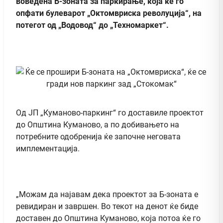
воведена Б-зоната за паркирање, која ќе го
опфати булеварот „Октомвриска револуција“, на
потегот од „Водовод“ до „Техномаркет“.
Од ЈП „Куманово-паркинг“ го доставиле проектот
до Општина Куманово, а по добивањето на
потребните одобренија ќе започне неговата
имплементација.
„Можам да најавам дека проектот за Б-зоната е
ревидиран и завршен. Во текот на денот ќе биде
доставен до Општина Куманово, која потоа ќе го