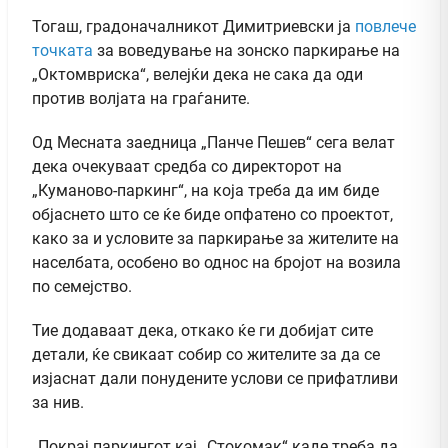
Тогаш, градоначалникот Димитриевски ја
повлече
точката
за воведување на зонско паркирање на
„Октомвриска“, велејќи дека не сака да оди
против волјата на граѓаните.
Од Месната заедница „Панче Пешев“ сега велат
дека очекуваат средба со директорот на
„Куманово-паркинг“, на која треба да им биде
објаснето што се ќе биде опфатено со проектот,
како за и условите за паркирање за жителите на
населбата, особено во однос на бројот на возила
по семејство.
Тие додаваат дека, откако ќе ги добијат сите
детали, ќе свикаат собир со жителите за да се
изјаснат дали понудените услови се прифатливи
за нив.
„Покрај паркингот кај „Стокомак“ каде треба да