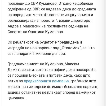
проследи до СВР Куманово. Откако ќе добиеме
одобрение од СВР, се надевам дека до средината
на наредниот месец ќе започне исцртувањето и
реализацијата на проектот“, изјави директорот
Андреја Маџовски на последната седница на
Советот на Општина Куманово.
Со ребалансот на буџетот е предвидена и
изградба на нов паркинг зад „Стокомак“, за што
се планирани 2 милиони денари.
Градоначалникот на Куманово, Максим
Димитриевски, исто така најави дека наскоро ќе
се прошири Б-зоната и потсети дека, како што
ветил во
предизборната кампања
, граѓаните што
живеат на тие адреси ќе имаат бесплатен паркинг,
додека останатите ќе плаќаат според важечкиот
ценовник.