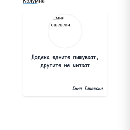
Колумна
Додека едните пишуваат,
другите не читаат
Емил Ташевски