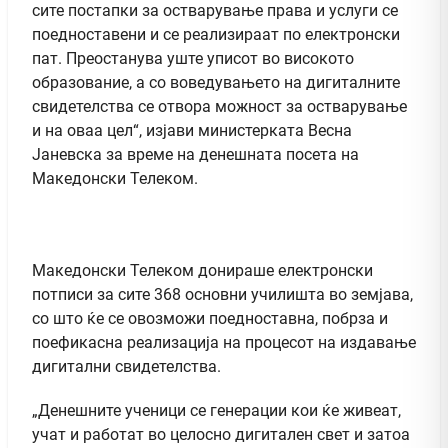
сите постапки за остварување права и услуги се
поедноставени и се реализираат по електронски
пат. Преостанува уште уписот во високото
образование, а со воведувањето на дигиталните
свидетелства се отвора можност за остварување
и на оваа цел“, изјави министерката Весна
Јаневска за време на денешната посета на
Македонски Телеком.
Македонски Телеком донираше електронски
потписи за сите 368 основни училишта во земјава,
со што ќе се овозможи поедноставна, побрза и
поефикасна реализација на процесот на издавање
дигитални свидетелства.
„Денешните ученици се генерации кои ќе живеат,
учат и работат во целосно дигитален свет и затоа