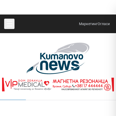
☰
Маркетинг
Огласи