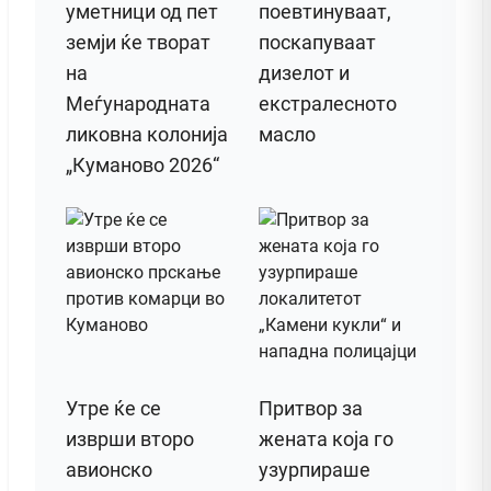
уметници од пет
поевтинуваат,
земји ќе творат
поскапуваат
на
дизелот и
Меѓународната
екстралесното
ликовна колонија
масло
„Куманово 2026“
Утре ќе се
Притвор за
изврши второ
жената која го
авионско
узурпираше