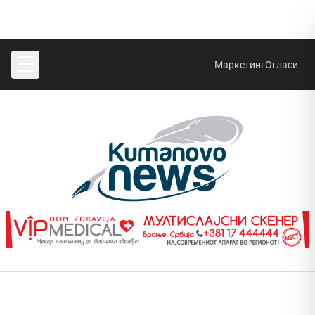
☰
Маркетинг
Огласи