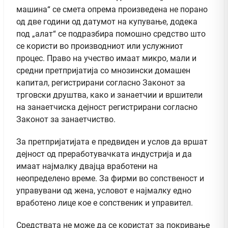
машина“ се смета опрема произведена не порано
од две години од датумот на купување, додека
под „алат“ се подразбира помошно средство што
се користи во производниот или услужниот
процес. Право на учество имаат микро, мали и
средни претпријатија со мнозински домашен
капитал, регистрирани согласно Законот за
трговски друштва, како и занаетчии и вршители
на занаетчиска дејност регистрирани согласно
Законот за занаетчиство.
За претпријатијата е предвиден и услов да вршат
дејност од преработувачката индустрија и да
имаат најмалку двајца вработени на
неопределено време. За фирми во сопственост и
управувани од жена, условот е најмалку едно
вработено лице кое е сопственик и управител.
Средствата не може да се користат за покривање