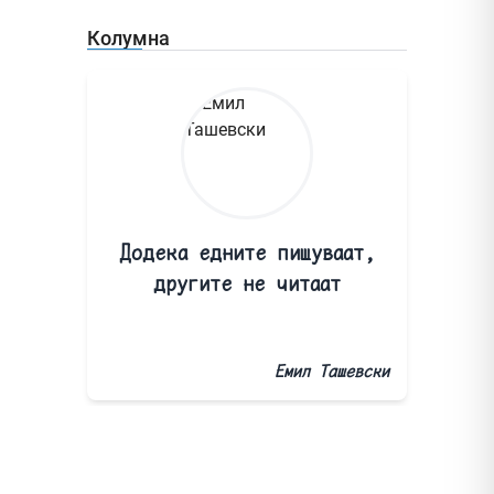
Колумна
Додека едните пишуваат,
другите не читаат
Емил Ташевски