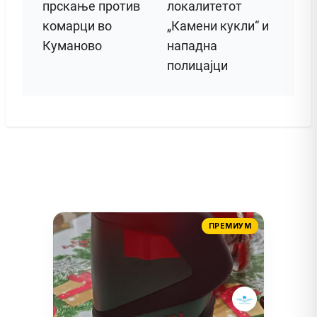
прскање против
локалитетот
комарци во
„Камени кукли“ и
Куманово
нападна
полицајци
ПРЕМИУМ