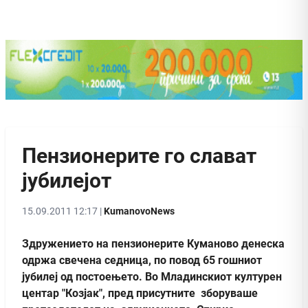
Пензионерите го славaт
јубилејот
15.09.2011 12:17 |
KumanovoNews
Здружението на пензионерите Куманово денеска
одржа свечена седница, по повод 65 гошниот
јубилеј од постоењето. Во Младинскиот културен
центар "Козјак", пред присутните зборуваше