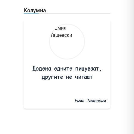
Колумна
Додека едните пишуваат,
другите не читаат
Емил Ташевски