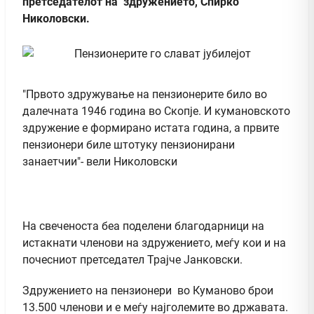
претседателот на здружението, Спирко
Николовски.
"Првото здружување на пензионерите било во
далечната 1946 година во Скопје. И кумановското
здружение е формирано истата година, а првите
пензионери биле штотуку пензионирани
занаетчии"- вели Николовски
На свеченоста беа поделени благодарници на
истакнати членови на здружението, меѓу кои и на
почесниот претседател Трајче Јанковски.
Здружението на пензионери во Куманово брои
13.500 членови и е меѓу најголемите во државата.