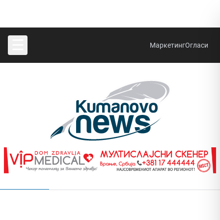
☰
Маркетинг
Огласи