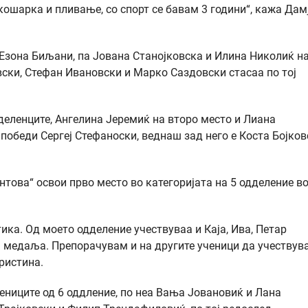
кошарка и пливање, со спорт се бавам 3 години“, кажа Дам
е Езона Биљани, па Јована Станојковска и Илина Николиќ н
вски, Стефан Ивановски и Марко Саздовски стасаа по тој
деленците, Ангелина Јеремиќ на второ место и Лиана
и победи Сергеј Стефаноски, веднаш зад него е Коста Бојко
нтова“ освои прво место во категоријата на 5 одделение в
ика. Од моето одделение учествуваа и Каја, Ива, Петар
м медаља. Препорачувам и на другите ученици да учествув
Кристина.
чениците од 6 оддление, по неа Вања Јовановиќ и Лана