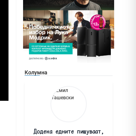
Колумна
Додека едните пишуваат,