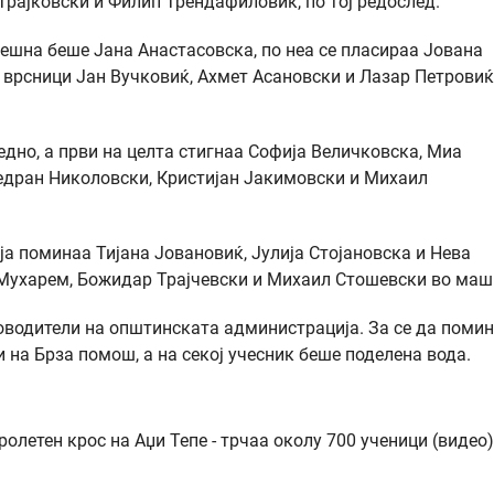
Трајковски и Филип Трендафиловиќ, по тој редослед.
пешна беше Јана Анастасовска, по неа се пласираа Јована
 врсници Јан Вучковиќ, Ахмет Асановски и Лазар Петровиќ
едно, а први на целта стигнаа Софија Величковска, Миа
Ведран Николовски, Кристијан Јакимовски и Михаил
ја поминаа Тијана Јовановиќ, Јулија Стојановска и Нева
 Мухарем, Божидар Трајчевски и Михаил Стошевски во маш
оводители на општинската администрација. За се да помин
и на Брза помош, а на секој учесник беше поделена вода.