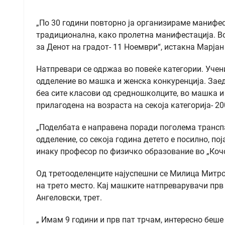
„По 30 години повторно ја организираме манифес
традиционална, како пролетна манифестација. В
за Денот на градот- 11 Ноември“, истакна Марјан
Натпревари се одржаа во повеќе категории. Учени
одделение во машка и женска конкуренција. Заедн
беа сите класови од средношколците, во машка 
прилагодена на возраста на секоја категорија- 200,
„Поделбата е направена поради поголема транспа
одделение, со секоја година детето е посилно, по
инаку професор по физичко образование во „Коч
Од третооделенците најуспешни се Милица Митров
на трето место. Кај машките натпреварувачи прв 
Ангеловски, трет.
„ Имам 9 години и прв пат трчам, интересно беше