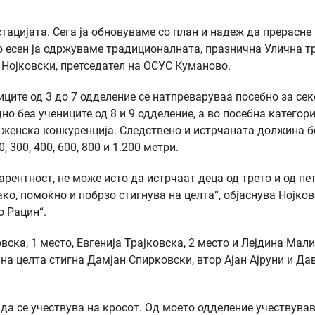
тацијата. Сега ја обновуваме со план и надеж да прерасне
о есен ја одржуваме традиционалната, празнична Улична т
 Нојковски, претседател на ОСУС Куманово.
ците од 3 до 7 одделение се натпреваруваа посебно за сек
о беа учениците од 8 и 9 одделение, а во посебна категори
и женска конкуренција. Следствено и истрчаната должина 
 300, 400, 600, 800 и 1.200 метри.
рентност, не може исто да истрчаат деца од трето и од пе
јако, помоќно и побрзо стигнува на целта“, објаснува Нојков
о Рацин“.
ска, 1 место, Евгенија Трајковска, 2 место и Лејдина Мал
на целта стигна Дамјан Спирковски, втор Ајан Ајруни и Да
 да се учествува на кросот. Од моето одделение учествува