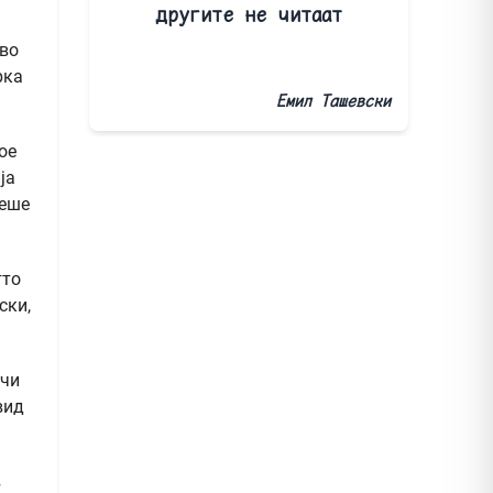
другите не читаат
 во
рка
Емил Ташевски
ое
ја
беше
тто
ски,
ичи
вид
в