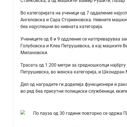
Станковска, а од машките- Бамир Рушити, Лазар 
Во категоријата на ученици од 7 одделение најус
Ангеловска и Сара Стојменовска. Нивните машки
беа најуспешни во нивната категорија.
Учениците од 8 и 9 оддление се натпреваруваа за
Голубовска и Клеа Петрушевска, а кај машките 
Милановски.
Трасата од 1.200 метри за средношколци најбргу 
Петрушевска, во женска категорија, и Шкондран
Дел од наградите ги доделија функционери и рак
во ред беа присутни полициски службеници, екип