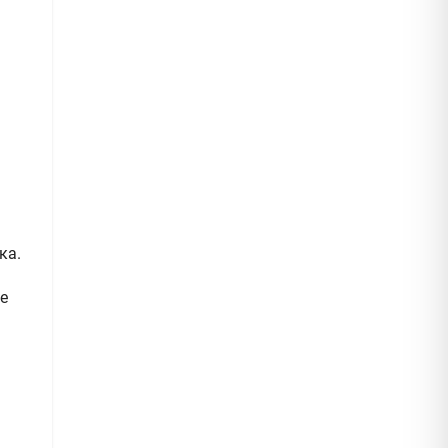
ка.
е