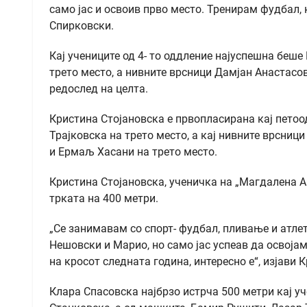
само јас и освоив прво место. Тренирам фудбал, 
Спирковски.
Кај учениците од 4- то оддление најуспешна беш
трето место, а нивните врсници Дамјан Анастасо
редослед на целта.
Кристина Стојановска е првопласирана кај петоо
Трајковска на трето место, а кај нивните врсниц
и Ермаљ Хасани на трето место.
Кристина Стојановска, ученичка на „Магдалена А
трката на 400 метри.
„Се занимавам со спорт- фудбал, пливање и атлет
Нешовски и Марио, но само јас успеав да освоја
на кросот следната година, интересно е“, изјави 
Клара Спасовска најбрзо истрча 500 метри кај у