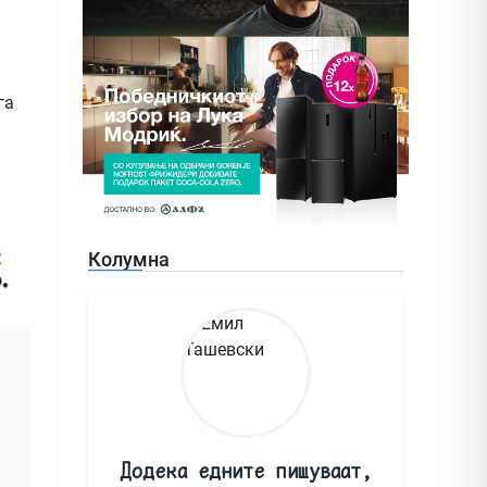
га
Колумна
Додека едните пишуваат,