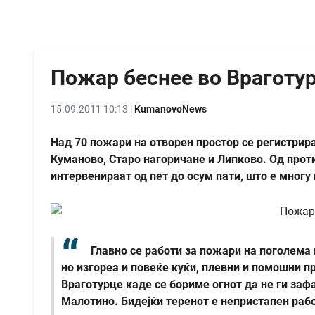
Пожар беснее во Враготу
15.09.2011 10:13 |
KumanovoNews
Над 70 пожари на отворен простор се регистрир
Куманово, Старо нагоричане и Липково. Од про
интервенираат од пет до осум пати, што е многу 
Главно се работи за пожари на поголема 
но изгореа и повеќе куќи, плевни и помошни п
Враготурце каде се бориме огнот да не ги зафа
Малотино. Бидејќи теренот е непристапен рабо