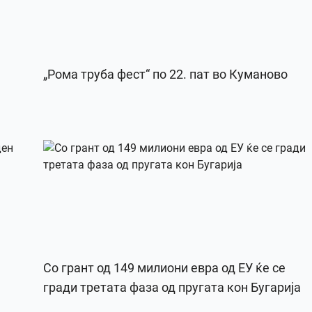
„Рома труба фест“ по 22. пат во Куманово
Со грант од 149 милиони евра од ЕУ ќе се
гради третата фаза од пругата кон Бугарија