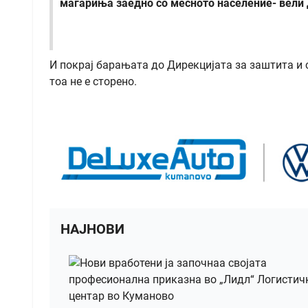
магариња заедно со месното население- вели
И покрај барањата до Дирекцијата за заштита и 
тоа не е сторено.
НАЈНОВИ