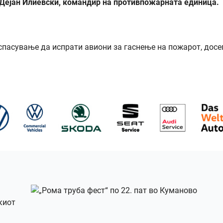
 Дејан Илиевски, командир на противпожарната единица.
спасување да испрати авиони за гаснење на пожарот, досе