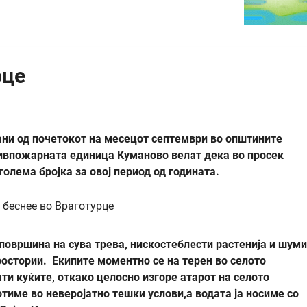
рце
ани од почетокот на месецот септември во општините
тивпожарната единица Куманово велат дека во просек
голема бројка за овој период од годината.
површина на сува трева, нискостеблести растенија и шуми
ростории. Екипите моментно се на терен во селото
ти куќите, откако целосно изгоре атарот на селото
тиме во неверојатно тешки услови,а водата ја носиме со