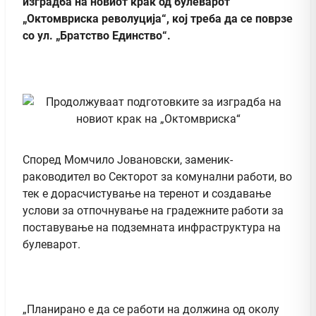
изградба на новиот крак од булеварот
„Октомвриска револуција“, кој треба да се поврзе
со ул. „Братство Единство“.
Според Момчило Јовановски, заменик-
раководител во Секторот за комунални работи, во
тек е дорасчистување на теренот и создавање
услови за отпочнување на градежните работи за
поставување на подземната инфраструктура на
булеварот.
„Планирано е да се работи на должина од околу