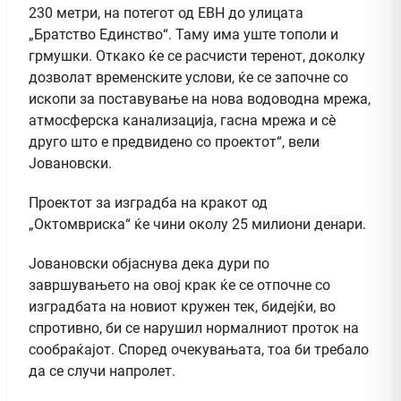
230 метри, на потегот од ЕВН до улицата
„Братство Единство“. Таму има уште тополи и
грмушки. Откако ќе се расчисти теренот, доколку
дозволат временските услови, ќе се започне со
ископи за поставување на нова водоводна мрежа,
атмосферска канализација, гасна мрежа и сè
друго што е предвидено со проектот“, вели
Јовановски.
Проектот за изградба на кракот од
„Октомвриска“ ќе чини околу 25 милиони денари.
Јовановски објаснува дека дури по
завршувањето на овој крак ќе се отпочне со
изградбата на новиот кружен тек, бидејќи, во
спротивно, би се нарушил нормалниот проток на
сообраќајот. Според очекувањата, тоа би требало
да се случи напролет.