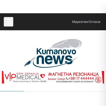
☰
Маркетинг
Огласи