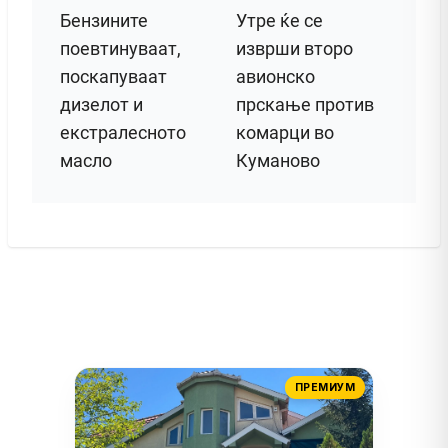
Бензините
Утре ќе се
поевтинуваат,
изврши второ
поскапуваат
авионско
дизелот и
прскање против
екстралесното
комарци во
масло
Куманово
ПРЕМИУМ