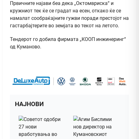
Првичните најави беа дека „Октомвриска“ и
кружниот тек ќе се градат на есен, откако ќе се
намалат сообраќајните гужви поради престојот на
гастарбајтерите во земјата во текот на летото.
Тендерот го добила фирмата „КООП инжинеринг“
од Куманово.
НАЈНОВИ