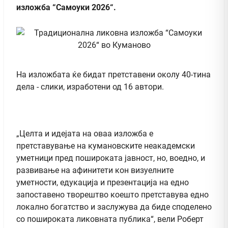
изложба “Самоуки 2026“.
На изложбата ќе бидат претставени околу 40-тина
дела - слики, изработени од 16 автори.
„Целта и идејата на оваа изложба е
претставување на кумановските неакадемски
уметници пред пошироката јавност, но, воедно, и
развивање на афинитети кон визуелните
уметности, едукација и презентација на едно
запоставено творештво коешто претставува едно
локално богатство и заслужува да биде споделено
со пошироката ликовната публика“, вели Роберт