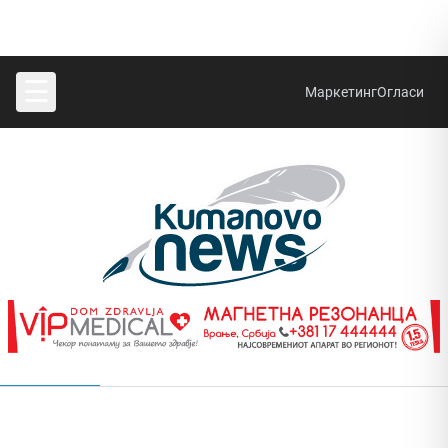
☰
Маркетинг
Огласи