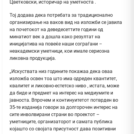
Цветковски, историчар на уметноста .
Тој додава дека потребата за традиционално
организирање на ваков вид на изложби се јавила
на почетокот на деведесеттите години од
минатиот век а дошла како резултат на
иницијатива на повеќе наши сограѓани –
неакадемски уметници, кои имале сериозна
ликовна продукција.
„Искуствата низ годините покажаа дека оваа
изложба освен тоа што има одреден квантитет,
квалитет и ликовно-естетско ниво , истата, може
да биде и предмет на интерес на медиумите и
јавноста. Впрочем и континуитетот потврден во
35-те изданија говори за долгорочен интерес на
сите инволвирани страни во проектот –
уметниците, организаторот и самата публика
којашто со својата присутност дава позитивни