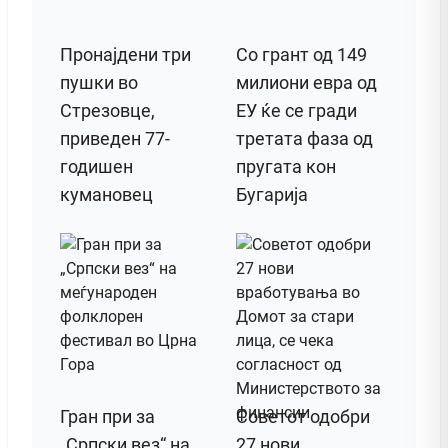
Пронајдени три
Со грант од 149
пушки во
милиони евра од
Стрезовце,
ЕУ ќе се гради
приведен 77-
третата фаза од
годишен
пругата кон
кумановец
Бугарија
Гран при за
Советот одобри
„Српски вез“ на
27 нови