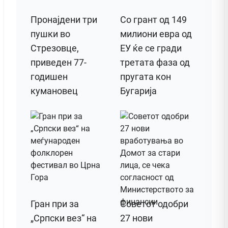
Пронајдени три
Со грант од 149
пушки во
милиони евра од
Стрезовце,
ЕУ ќе се гради
приведен 77-
третата фаза од
годишен
пругата кон
кумановец
Бугарија
Гран при за
Советот одобри
„Српски вез“ на
27 нови