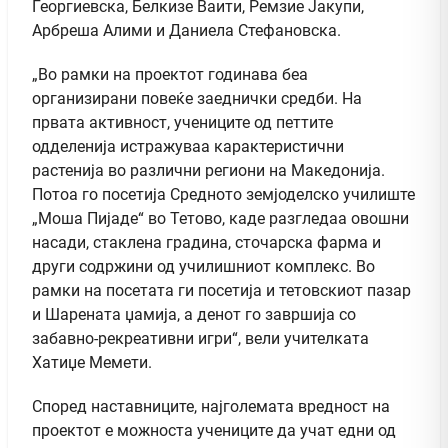
Георгиевска, Белкизе Ваити, Ремзие Јакупи,
Арбреша Алими и Даниела Стефановска.
„Во рамки на проектот годинава беа
организирани повеќе заеднички средби. На
првата активност, учениците од петтите
одделенија истражуваа карактеристични
растенија во различни региони на Македонија.
Потоа го посетија Средното земјоделско училиште
„Моша Пијаде“ во Тетово, каде разгледаа овошни
насади, стаклена градина, сточарска фарма и
други содржини од училишниот комплекс. Во
рамки на посетата ги посетија и тетовскиот пазар
и Шарената џамија, а денот го завршија со
забавно-рекреативни игри“, вели учителката
Хатиџе Мемети.
Според наставниците, најголемата вредност на
проектот е можноста учениците да учат едни од