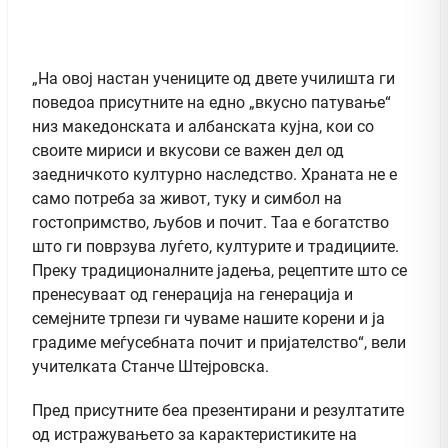
„На овој настан учениците од двете училишта ги
поведоа присутните на едно „вкусно патување“
низ македонската и албанската кујна, кои со
своите мириси и вкусови се важен дел од
заедничкото културно наследство. Храната не е
само потреба за живот, туку и симбол на
гостопримство, љубов и почит. Таа е богатство
што ги поврзува луѓето, културите и традициите.
Преку традиционалните јадења, рецептите што се
пренесуваат од генерација на генерација и
семејните трпези ги чуваме нашите корени и ја
градиме меѓусебната почит и пријателство“, вели
учителката Станче Штејровска.
Пред присутните беа презентирани и резултатите
од истражувањето за карактеристиките на