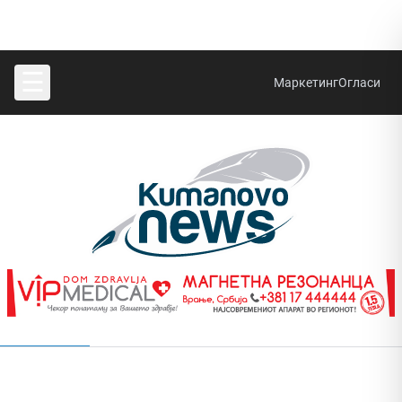
☰
Маркетинг
Огласи