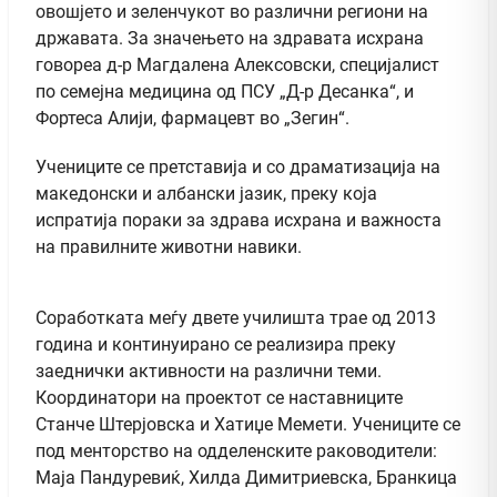
овошјето и зеленчукот во различни региони на
државата. За значењето на здравата исхрана
говореа д-р Магдалена Алексовски, специјалист
по семејна медицина од ПСУ „Д-р Десанка“, и
Фортеса Алији, фармацевт во „Зегин“.
Учениците се претставија и со драматизација на
македонски и албански јазик, преку која
испратија пораки за здрава исхрана и важноста
на правилните животни навики.
Соработката меѓу двете училишта трае од 2013
година и континуирано се реализира преку
заеднички активности на различни теми.
Координатори на проектот се наставниците
Станче Штерјовска и Хатиџе Мемети. Учениците се
под менторство на одделенските раководители:
Маја Пандуревиќ, Хилда Димитриевска, Бранкица