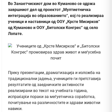
Во Занаетчискиот дом во Куманово се одржа
завршниот дел од проектот „Мултиетничка
интеграција во образованието“, кој го реализираа
ученици и наставници од ООУ „Крсте Мисирков“
од Куманово и ООУ „Битолски Конгрес“ од село
Лопате.
Преку презентации, драматизација и изложба на
традиционални јадења, учениците ги претставија
резултатите од заедничките активности
реализирани во текот на учебната година,
испраќајќи пораки за меѓуетничка соработка,
почитување на различностите и здрави животни
навики.