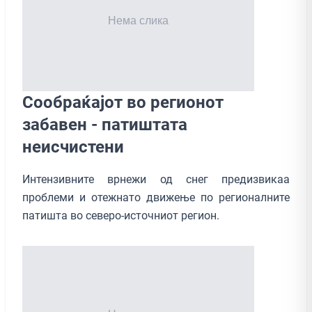
Сообраќајот во регионот
забавен - патиштата
неисчистени
Интензивните врнежи од снег предизвикаа
проблеми и отежнато движење по регионалните
патишта во северо-источниот регион.