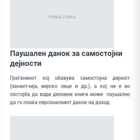
Паушален данок за самостојни
дејности
Граѓанинот кој обавува самостојна дејност
(занаетчија, верско лице и др.), а кој не е во
состојба да води деловни книги може паушално
да го плаќа персоналниот данок на доход.