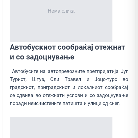
Автобускиот сообраќај отежнат
и со задоцнување
Автобусите на автопревозните претпријатија Југ
Турист, Штуз, Оли Травел и Јоцо-турс во
градскиот, приградскиот и локалниот сообраќај
се одвива во отежнати услови и со задоцнување
поради неисчистените патишта и улици од снег.