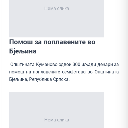
Помош за поплавените во
Бјељина
Општината Куманово одвои 300 иљади денари за
помош на поплавените семејстава во Општината
Бјељина, Република Српска.