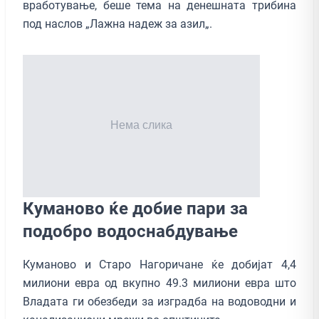
вработување, беше тема на денешната трибина
под наслов „Лажна надеж за азил„.
Куманово ќе добие пари за
подобро водоснабдување
Куманово и Старо Нагоричане ќе добијат 4,4
милиони евра од вкупно 49.3 милиони евра што
Владата ги обезбеди за изградба на водоводни и