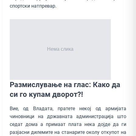
спортски натпревар.
Размислување на глас: Како да
си го купам дворот?!
Вие, од Владата, пратете некој од армијата
чиновници на државната администрација што
седат дома а примаат плата нека дојде да ги
разјасни дилемите на станарите околу откупот на