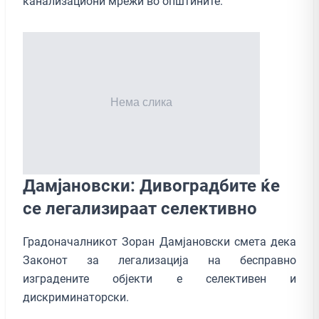
канализациони мрежи во општините.
Дамјановски: Дивоградбите ќе
се легализираат селективно
Градоначалникот Зоран Дамјановски смета дека
Законот за легализација на бесправно
изградените објекти е селективен и
дискриминаторски.