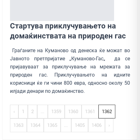
Стартува приклучувањето на
домаќинствата на природен гас
Граѓаните на Куманово од денеска ќе можат во
Јавното претпријатие „Куманово-Гас„ да се
пријавуваат за приклучување на мрежата за
природен гас. Приклучувањето на идните
корисници ќе ги чини 800 евра, односно околу 50
илјади денари по домаќинство.
‹
1
2
...
1359
1360
1361
1362
1363
1364
1365
...
1405
1406
›