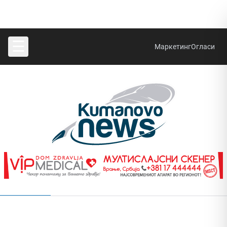
☰
Маркетинг
Огласи