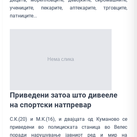
учениците, пекарите, аптекарите, трговците,
патниците...
Приведени затоа што дивееле
на спортски натпревар
С.К.(20) и М.К.(16), и двајцата од Куманово се
приведени во полициската станица во Велес
поради нарушување јавниот ред и мир на