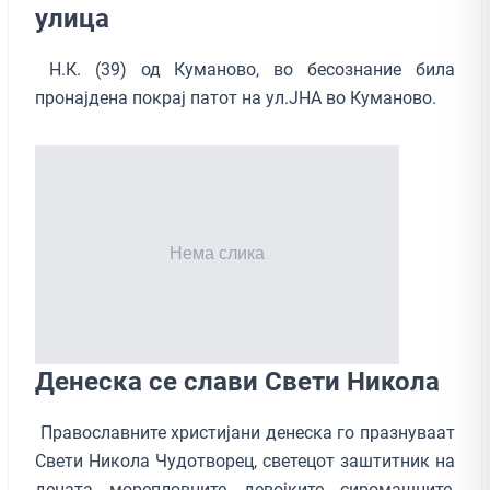
улица
Н.К. (39) од Куманово, во бесознание била
пронајдена покрај патот на ул.ЈНА во Куманово.
Денеска се слави Свети Никола
Православните христијани денеска го празнуваат
Свети Никола Чудотворец, светецот заштитник на
децата, морепловците, девојките, сиромашните,