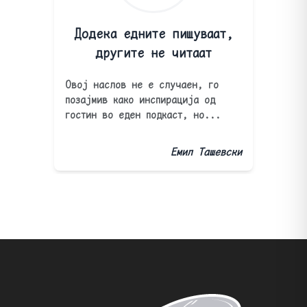
Додека едните пишуваат,
другите не читаат
Овој наслов не е случаен, го
позајмив како инспирација од
гостин во еден подкаст, но...
Емил Ташевски