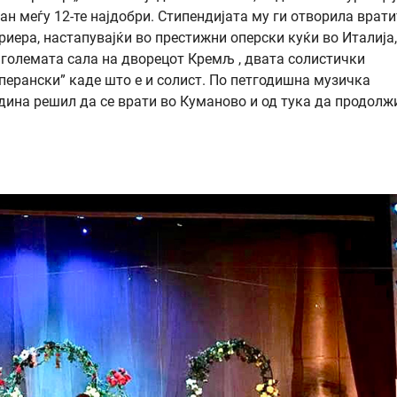
ран меѓу 12-те најдобри. Стипендијата му ги отворила врати
иера, настапувајќи во престижни оперски куќи во Италија,
о големата сала на дворецот Кремљ , двата солистички
Сперански” каде што е и солист. По петгодишна музичка
дина решил да се врати во Куманово и од тука да продолж