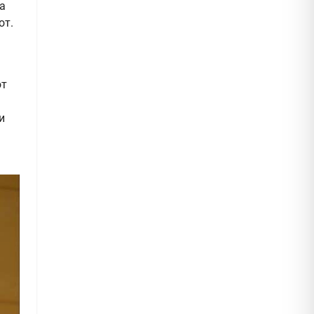
а
от.
от
и