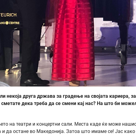
ли некоја друга држава за градење на својата кариера, з
сметате дека треба да се смени кај нас? На што би може
ето на театри и концертни сали. Места каде ќе може наши
 и да остане во Македонија. Затоа што имаме сe! Јас како