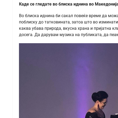
Каде се гледате во блиска иднина во Македониј
Во блиска иднина би сакал повеќе време да мо
поблиску до татковината, затоа што во изминати
каква убава природа, вкусна храна и пријатна к
досега. Да дарувам музика на публиката, да пеам