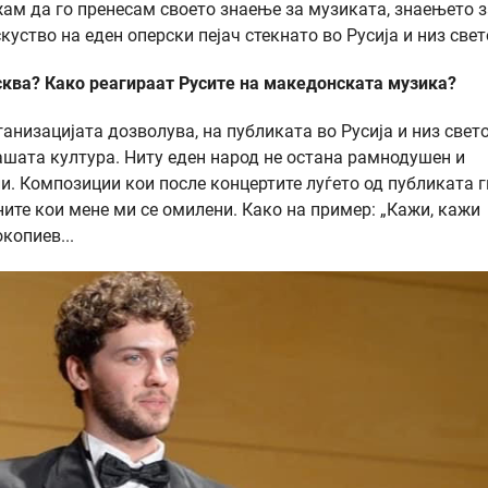
жам да го пренесам своето знаење за музиката, знаењето з
уство на еден оперски пејач стекнато во Русија и низ свет
осква? Како реагираат Русите на македонската музика?
рганизацијата дозволува, на публиката во Русија и низ свет
ашата култура. Ниту еден народ не остана рамнодушен и
и. Композиции кои после концертите луѓето од публиката г
ните кои мене ми се омилени. Како на пример: „Кажи, кажи
копиев...