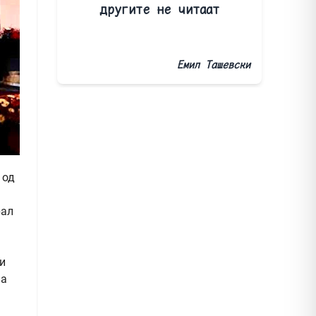
другите не читаат
Емил Ташевски
 од
рал
и
аа