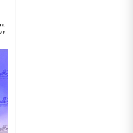
та,
в и