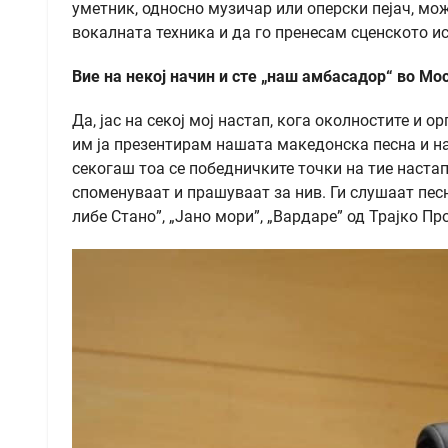
уметник, односно музичар или оперски пејач, мо
вокалната техника и да го пренесам сценското иск
Вие на некој начин и сте „наш амбасадор“ во М
Да, јас на секој мој настап, кога околностите и о
им ја презентирам нашата македонска песна и н
секогаш тоа се победничките точки на тие настап
споменуваат и прашуваат за нив. Ги слушаат пес
либе Стано”, „Јано мори”, „Вардаре” од Трајко Про