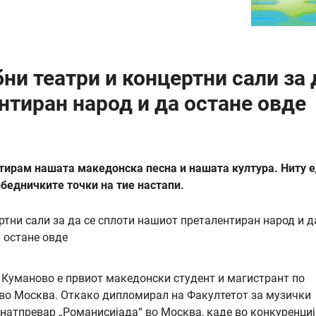
ни театри и концертни сали за 
нтиран народ и да остане овде
ентирам нашата македонска песна и нашата култура. Ниту 
бедничките точки на тие настапи.
Куманово е првиот македонски студент и магистрант по
 во Москва. Откако дипломирал на Факултетот за музички
 натпревар „Романисијада“ во Москва, каде во конкуренциј