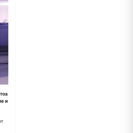
атоа
ле и
от