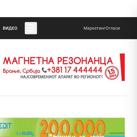
☰
ВИДЕО
Маркетинг
Огласи