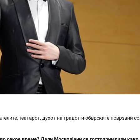
елите, театарот, духот на градот и обврските поврзани со
 во секое време? Дали Московјани се гостопримливи како