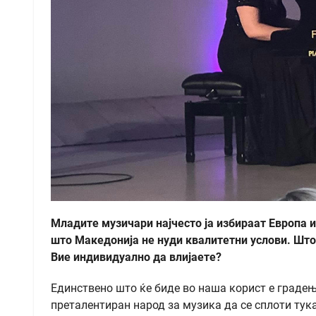
Младите музичари најчесто ја избираат Европа и
што Македонија не нуди квалитетни услови. Што 
Вие индивидуално да влијаете?
Единствено што ќе биде во наша корист е градењ
преталентиран народ за музика да се сплоти тука