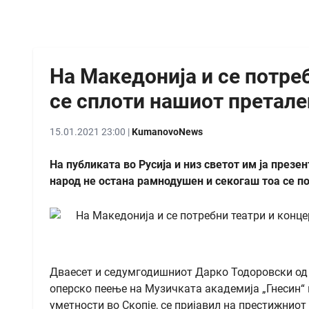
На Македонија и се потреб
се сплоти нашиот претале
15.01.2021 23:00 |
KumanovoNews
На публиката во Русија и низ светот им ја през
народ не остана рамнодушен и секогаш тоа се по
Дваесет и седумгодишниот Дарко Тодоровски од 
оперско пеење на Музичката академија „Гнесин“
уметности во Скопје, се пријавил на престижниот