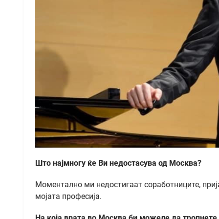
Што најмногу ќе Ви недостасува од Москва?
Моментално ми недостигаат соработниците, пријат
мојата професија.
На која врата во Москва би можеле да тропнете