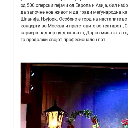
од 500 оперски пејачи од Европа и Азија, бил изб
да започне нов живот и да гради меѓународна кар
Шпанија, Њујорк. Особено е горд на настапите в
концерти во Москва и претставите во театарот „
кариера надвор од државата, Дарко минатата го
го продолжи својот професионален пат.