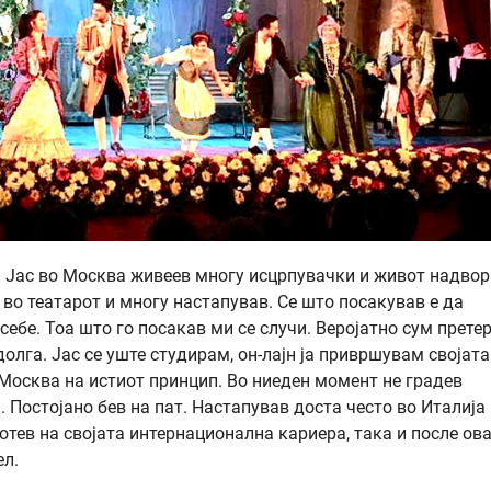
а. Јас во Москва живеев многу исцрпувачки и живот надвор
во театарот и многу настапував. Сe што посакував е да
себе. Тоа што го посакав ми се случи. Веројатно сум прете
долга. Јас сe уште студирам, он-лајн ја привршувам својата
 Москва на истиот принцип. Во ниеден момент не градев
Постојано бев на пат. Настапував доста често во Италија 
отев на својата интернационална кариера, така и после ов
ел.