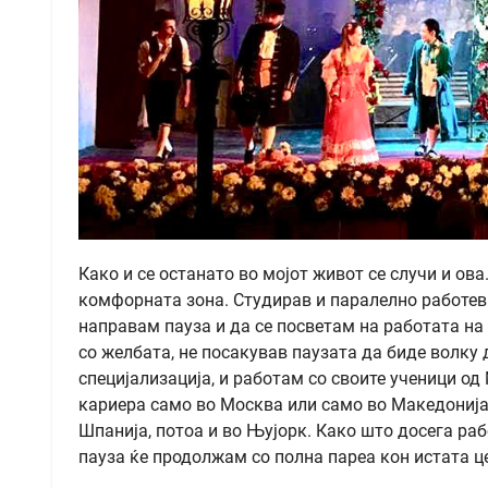
Како и сe останато во мојот живот се случи и ов
комфорната зона. Студирав и паралелно работев 
направам пауза и да се посветам на работата на 
со желбата, не посакував паузата да биде волку 
специјализација, и работам со своите ученици од
кариера само во Москва или само во Македонија. 
Шпанија, потоа и во Њујорк. Како што досега раб
пауза ќе продолжам со полна пареа кон истата ц