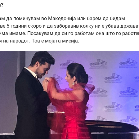
а?
жам да поминувам во Македонија или барем да бидам
ве 5 години скоро и да заборавив колку ни е убава држава
лима имаме. Посакувам да си го работам она што го работе
 на народот. Тоа е мојата мисија.