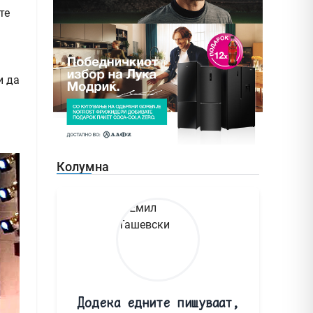
те
и да
Колумна
Додека едните пишуваат,