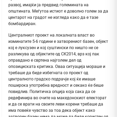
развој, имајќи ја предвид големината на
општината. Меѓутоа истиот е доволно голем за да
центарот на градот не изгледа како да е тазе
бомбардиран.
Централниот проект на локалната власт во
изминатите 5-6 години е затворениот базен, објект
кој е луксузен и кој суштински по ништо не се
разликува од објектите од СК2014, врз кој пак
оправдано е свртена најголем дел од
опозициската критика. Оваа ситуација мораше и
требаше да биде избегната со проект од
централното градско подрачје кој ќе имаше
поширока употребна вредност и секако ќе беше
повидлив. Политичка опција која сака да се
редефинира во очите на македонскиот електорат
и да се врати на своите леви корени требаше да
има повеќе чувство за тоа дека објект како
затворен базен нема да може да биде користен од