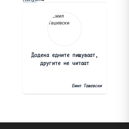
Додека едните пишуваат,
другите не читаат
Емил Ташевски