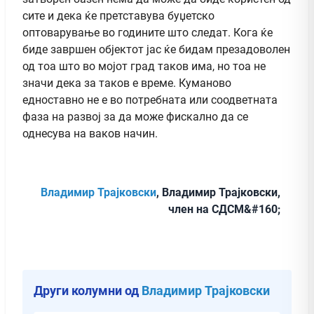
сите и дека ќе претставува буџетско
оптоварување во годините што следат. Кога ќе
биде завршен објектот јас ќе бидам презадоволен
од тоа што во мојот град таков има, но тоа не
значи дека за таков е време. Куманово
едноставно не е во потребната или соодветната
фаза на развој за да може фискално да се
однесува на ваков начин.
Владимир Трајковски
, Владимир Трајковски,
член на СДСМ&#160;
Други колумни од
Владимир Трајковски