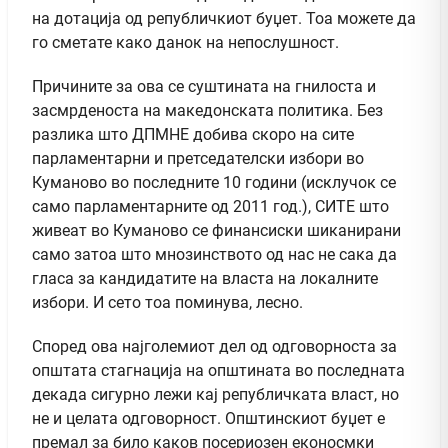
на дотација од републичкиот буџет. Тоа можете да
го сметате како данок на непослушност.
Причините за ова се суштината на гнилоста и
засмрденоста на македонската политика. Без
разлика што ДПМНЕ добива скоро на сите
парламентарни и претседателски избори во
Куманово во последните 10 години (исклучок се
само парламентарните од 2011 год.), СИТЕ што
живеат во Куманово се финансиски шиканирани
само затоа што мнозинството од нас не сака да
гласа за кандидатите на власта на локалните
избори. И сето тоа поминува, лесно.
Според ова најголемиот дел од одговорноста за
општата стагнација на општината во последната
декада сигурно лежи кај републичката власт, но
не и целата одговорност. Општинскиот буџет е
премал за било каков посериозен еконосмки