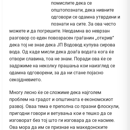
помислите дека се
општопознати, дека нивните
одговори се одамна утврдени и
познати на сите. За ова често
можете и да погрешите. Неодамна во неврзан
разговор со еден повозрасен граѓанин „открив“
дека тој не знае дека ЈП Водовод купува сирова
вода. Од каде мисли дека доаѓа водата кога ќе
отвори славина, тоа не знам. Поради ова ќе се
задржиме на неколку прашања кои наизглед се
одамна одговорени, за да ни стане појасно
секојдневието.
Многу лесно ќе се сложиме дека најголем
проблем на градот и општината е економскиот
развој. Оваа тема е преполна со празни флоскули,
пригодни говори и ветувања кои е тешко да се
изговорат без тој што ги изговара да се насмее.
Ова мора да им се признае на македонските