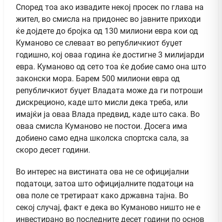
Според тоа ако извадите некој просек по глава на
жител, во смисла на придонес во јавните приходи
ќе дојдете до бројка од 130 милиони евра кои од
Куманово се слеваат во републичкиот буџет
годишно, кој оваа година ќе достигне 3 милијарди
евра. Куманово од сето тоа ќе добие само она што
законски мора. Барем 500 милиони евра од
републичкиот буџет Владата може да ги потроши
дискреционо, каде што мисли дека треба, или
имајќи ја оваа Влада предвид, каде што сака. Во
оваа смисла Куманово не постои. Досега има
добиено само една школска спортска сала, за
скоро десет години.
Во интерес на вистината ова не се официјални
податоци, затоа што официјалните податоци на
ова поле се третираат како државна тајна. Во
секој случај, факт е дека во Куманово ништо не е
инвестирано во последните десет години по основ