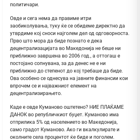
политичари.
Овде и сега нема да правиме итри
заобиколувања, туку ќе се обидеме директно да
утврдиме кој сноси најголем дел од одговорноста.
Прво што мора да биде познато е дека
децентрализацијата во Македонија не беше ни
приближно завршена во 2006 год., а оттогаш е
постојано сопнувана, за да денес не е ни
приближно до степенот до кој требаше да биде.
Ова особено се однесува на јавните финансии кои
впрочем се и најважниот елемент на
децентрализирањето.
Каде е овде Куманово оштетено? НИЕ ПЛАЌАМЕ
ДАНОК во републичкиот буџет. Куманово има
отприлика 5% од населението во Македонија,
само градот Куманово. Ако ги вкалкулирате и
околните села процентот ќе биде и поголем.