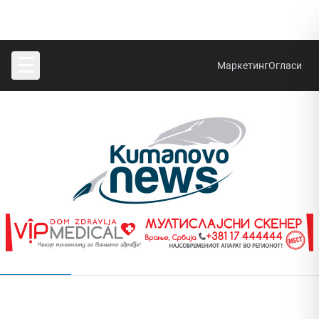
☰
Маркетинг
Огласи