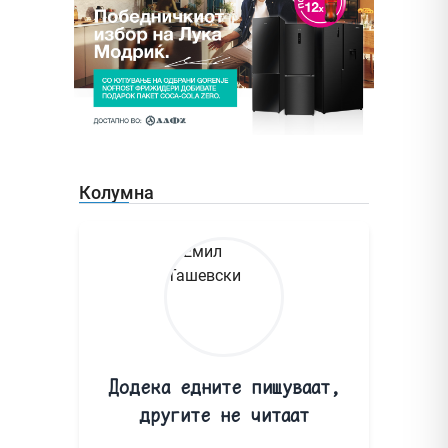
Колумна
Додека едните пишуваат,
другите не читаат