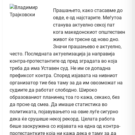
Прашањето, како стасавме до
овде, е од најстарите. Меѓутоа
станува актуелно секој пат
кога македонскиот општествен
живот ќе тресне од ново дно.
Значи прашањево е актуелно,
често. Последната актуелизација ја направија
контра-протестантите од пред зградата во која
треба да има Уставен суд. Не им се допадна
префиксот контра. Според изјавата на нивниот
организатор тие беа таму за да им овозможат на
судиите да работат слободно. Широко
образованиот планинец тоа го кажа, секако, без
да прсне од смеа. Да имаше статистика во
политиката, појавувањето на овие луѓе сигурно
дека ќе срушеше некој рекорд. Целата работа
беше заокружена со изјавата на една од контра-
протестантките која ни кажа дека е таму за да