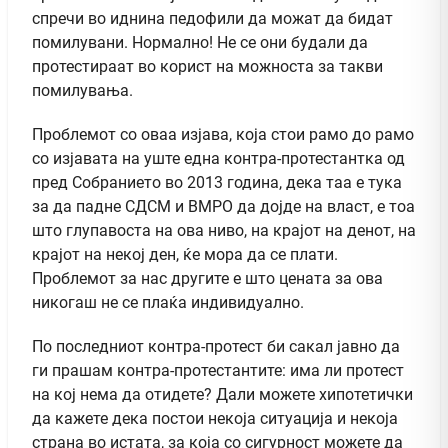
спречи во иднина педофили да можат да бидат
помилувани. Нормално! Не се они будали да
протестираат во корист на можноста за такви
помилувања.
Проблемот со оваа изјава, која стои рамо до рамо
со изјавата на уште една контра-протестантка од
пред Собранието во 2013 година, дека таа е тука
за да падне СДСМ и ВМРО да дојде на власт, е тоа
што глупавоста на ова ниво, на крајот на денот, на
крајот на некој ден, ќе мора да се плати.
Проблемот за нас другите е што цената за ова
никогаш не се плаќа индивидуално.
По последниот контра-протест би сакал јавно да
ги прашам контра-протестантите: има ли протест
на кој нема да отидете? Дали можете хипотетички
да кажете дека постои некоја ситуација и некоја
страна во истата, за која со сигурност можете да