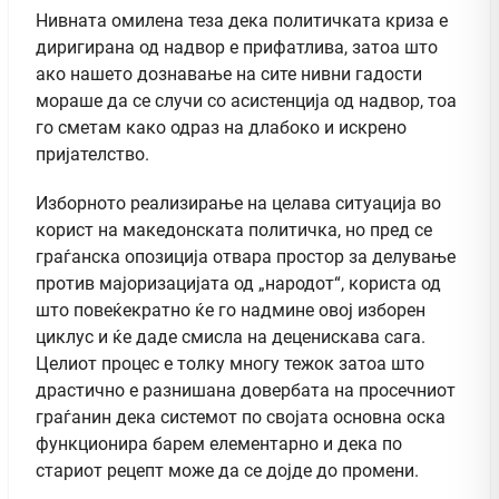
Нивната омилена теза дека политичката криза е
диригирана од надвор е прифатлива, затоа што
ако нашето дознавање на сите нивни гадости
мораше да се случи со асистенција од надвор, тоа
го сметам како одраз на длабоко и искрено
пријателство.
Изборното реализирање на целава ситуација во
корист на македонската политичка, но пред се
граѓанска опозиција отвара простор за делување
против мајоризацијата од „народот“, користа од
што повеќекратно ќе го надмине овој изборен
циклус и ќе даде смисла на деценискава сага.
Целиот процес е толку многу тежок затоа што
драстично е разнишана довербата на просечниот
граѓанин дека системот по својата основна оска
функционира барем елементарно и дека по
стариот рецепт може да се дојде до промени.