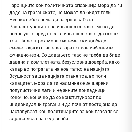
Гаранциите кои политичката опозиција мора да ги
даде на граѓанската, не можат да бидат голи.
Чесниот збор нема да заврши работа.
Развластувањето на извршната власт мора да
почне уште пред новата извршна власт да стане
тоа. На долг рок мора систематски да биде
сменет односот на електоратот кон избраните
функционери. Со давањето глас не треба да биде
давана и комплетната, безусловна доверба, како
капар во потрагата на нов татко на нацијата.
Всушност за да нацијата стане тоа, во полн
капацитет, мора да ги надмине овие шарени,
популистички лаги и нејзините припадници
конечно, конечно да се конституираат во
индивидуални граѓани и да почнат постојано да
настапуваат кон политичарите за кои гласале со
здрава доза на недоверба.