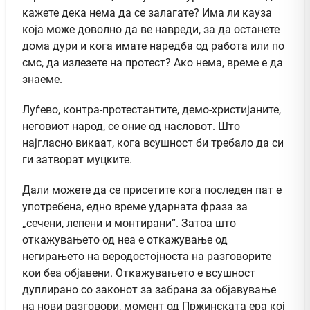
кажете дека нема да се залагате? Има ли кауза
која може доволно да ве навреди, за да останете
дома дури и кога имате наредба од работа или по
смс, да излезете на протест? Ако нема, време е да
знаеме.
Луѓево, контра-протестантите, демо-христијаните,
неговиот народ, се оние од насловот. Што
најгласно викаат, кога всушност би требало да си
ги затворат муцките.
Дали можете да се присетите кога последен пат е
употребена, едно време ударната фраза за
„сечени, лепени и монтирани“. Затоа што
откажувањето од неа е откажување од
негирањето на веродостојноста на разговорите
кои беа објавени. Откажувањето е всушност
дуплирано со законот за забрана за објавување
на нови разговори, момент од Пржинската ера кој