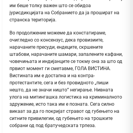
им беше толку важен што се обидоа
јурисдикцијата на Собранието да ја прошират на
странска територија.
Во продолжение можеме да констатираме,
очигледно со консензус, дека провизиите,
нарачаните пресуди, ендеците, скршените
штабови, нарачаните шамари, запалените кафани,
човечињата и индијанците се токму она за што од
првиот момент ги сметавме, ГОЛА ВИСТИНА.
Вистината им е достапна и на контра-
протестантите, сега и без провидното „пиши
нешто, да не значи ништо“ негирање. Нивната
улога на митингашка логистика на криминалното
здружение, исто така им е позната. Сега силно
викаат за да го покријат стравот од губењето на
ситните привилегии, од губењето на трошките
собрани од под братучедската трпеза.