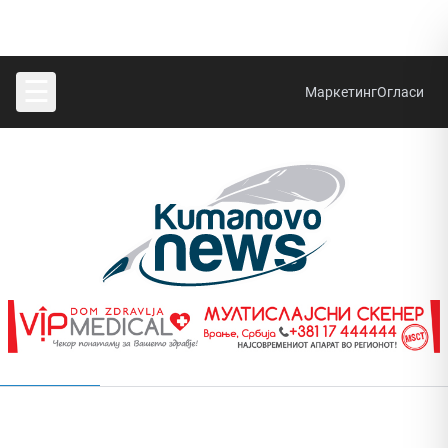
☰
Маркетинг
Огласи