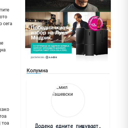
тите
тото
о сега
ше
цна
Колумна
како
тоа
 тоа
Додека едните пишуваат,