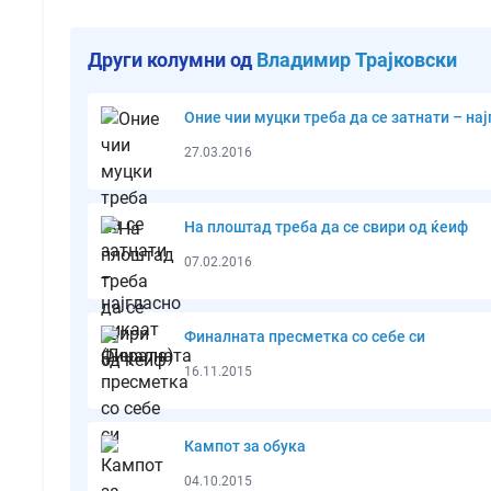
Други колумни од
Владимир Трајковски
Оние чии муцки треба да се затнати – на
27.03.2016
На плоштад треба да се свири од ќеиф
07.02.2016
Финалната пресметка со себе си
16.11.2015
Кампот за обука
04.10.2015