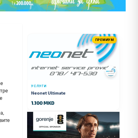
ПРЕМИУМ
ќе
УСЛУГИ
атре
Neonet Ultimate
е
1.100 MKD
а,
вите