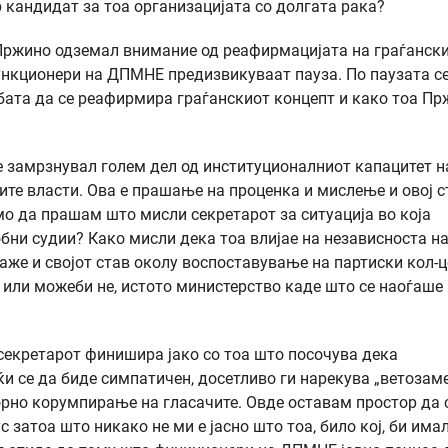
 кандидат за тоа организацијата со долгата рака?
Пржино одземал внимание од реафирмацијата на граѓанск
функционери на ДПМНЕ предизвикуваат пауза. По паузата с
бата да се реафирмира граѓанскиот концепт и како тоа П
 замрзнувал голем дел од институционалниот капацитет н
ите власти. Ова е прашање на проценка и мислење и овој с
мо да прашам што мисли секретарот за ситуација во која
бни судии? Како мисли дека тоа влијае на независноста н
аже и својот став околу воспоставување на партиски кол-
а или можеби не, истото министерство каде што се наоѓаше
секретарот финишира јако со тоа што посочува дека
и се да биде симпатичен, досетливо ги нарекува „ветозаме
орно корумпирање на гласачите. Овде оставам простор да 
 затоа што никако не ми е јасно што тоа, било кој, би има