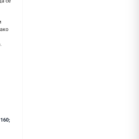
да се
и
Како
.
160;