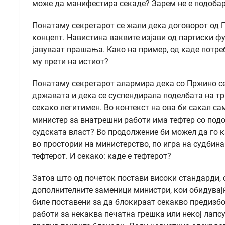
може да манифестира секаде? Зарем не е подобар
Понатаму секретарот се жали дека договорот од 
концепт. Навистина ваквите изјави од партиски 
јавуваат прашања. Како на пример, од каде потре
му прети на истиот?
Понатаму секретарот алармира дека со Пржино се
државата и дека се суспендирала поделбата на тр
секако легитимен. Во контекст на ова би сакал са
министер за внатрешни работи има тефтер со подо
судската власт? Во продолжение би можел да го к
во простории на министерство, по игра на судбин
тефтерот. И секако: каде е тефтерот?
Затоа што од почеток постави високи стандарди, 
дополнителните заменици министри, кои обидувајќ
биле поставени за да блокираат секакво предизб
работи за некаква печатна грешка или некој лапсус