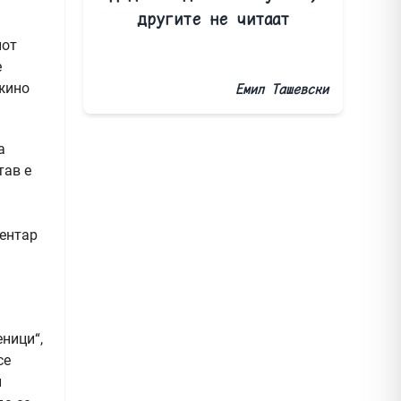
другите не читаат
иот
е
ржино
Емил Ташевски
а
тав е
а
центар
ници“,
се
л