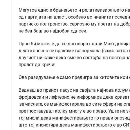
Меѓутоа едно е бранењето и релативизирањето на 
од партијата на власт, особено во нивните послед
партиско полтронство, сериозно му претат на добр
не беа баш во најдобри односи.
Прво би можеле да се договорат дали Македонија 
дека конечно се враќаме во нормала (само затоа 
другиот ни каже дека сме во состојба на постојан
пролет да кречи!
Ова разидување е само предигра за хитовите кои 
Веднаш во првиот пасус на својата најнова колум
фројдовски и лефтерно не информира дека кризата
,замислете, се манифестирала во сите сфери на оп
претпоставувал колку многу е во право. Уште не з
тој мисли дека манифестирањето го прави опозици
што тој инсистира дека манифестирањето е во СИТ