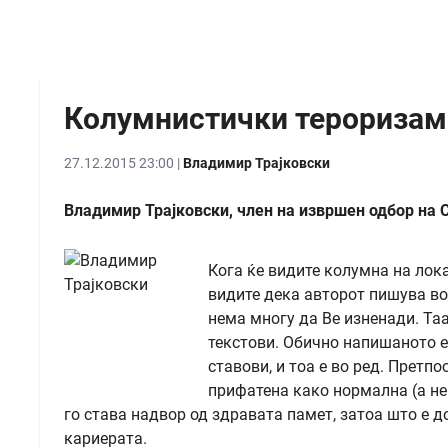
Колумнистички тероризам
27.12.2015 23:00 |
Владимир Трајковски
Владимир Трајковски, член на извршен одбор на
Кога ќе видите колумна на лока
видите дека авторот пишува во 
нема многу да Ве изненади. Таа
текстови. Обично напишаното е
ставови, и тоа е во ред. Претп
прифатена како нормална (а не 
го става надвор од здравата памет, затоа што е д
кариерата.