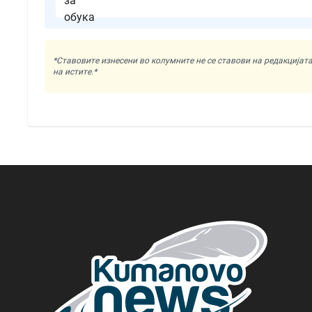
*Ставовите изнесени во колумните не се ставови на редакциј
на истите.*