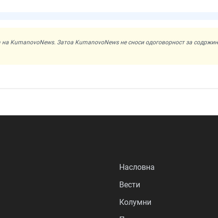
ата на KumanovoNews. Затоа KumanovoNews не сноси одоговорност за содржи
Насловна
Вести
Колумни