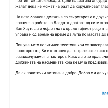
против таквите блокади. Дали навистина апсурдо
жалат дека не можат на раат да корумпираат гла
На иста бранова должина со секретарот е и други
посветена работа на Владата доаѓаат од сите стра
Ван Хауте да е дојден да го краде тајниот рецепт 
управа и од време на време да лупа по масата до 
Пишувањето политички текстови кои се пласираат 
просторот кој Ви е отстапен да го третирате како
развеселување на пастирот. Како да е во прашање 
должината на насмевката која ќе му ја предизви
Да си политички активен е добро. Добро е и да ч
Вл