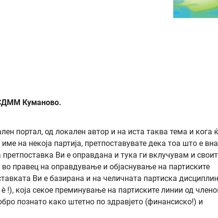
 СДММ Куманово.
лен портал, од локален автор и на иста таква тема и кога 
име на некоја партија, претпоставувате дека тоа што е вн
 претпоставка Ви е оправдана и тука ги вклучувам и своит
 во правец на оправдување и објаснување на партиските
оставката Ви е базирана и на челичната партиска дисциплин
è !), која секое преминување на партиските линии од члено
обро познато како штетно по здравјето (финансиско!) и