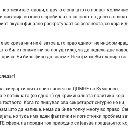
партиските ставови, а друго е она што го прават колумнис
ни писанија во кои го пробиваат плафонот на досега позна
иот вкус и финално раскрстуваат со реалноста, со која и д
е во криза или не è, затоа што прво едниот нè информира
што биле попаметни па попуштиле), за да недела-две подо
а криза. Би било фино да знаеме. Некој можеби планира во
следат!
на, хиерархиски вториот човек на ДПМНЕ во Куманово,
 е потикната (со едно Т) од криминалната политика која
штеството. Кога го пишувал ова секретарот сигурно не ни
нам што да напише, нема да биде толку многу во право. Се
јата, но тука има еден фактички и логистички проблем за
Е сфери, па поради тоа природно се јавува прашањето: кој