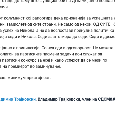
т отиде до таму што функционери на ДПМНЕ јавно почнаа 
сачи.
от колумнист кој рапортира дека признанија за успешната 
ни, замислете од сите страни. Не само од некои, ОД СИТЕ. 
за успех на Никола, а не да воспостави принудна политичка
која седи и Никола. Седи зашто мора да седи. Седи и дреме
јавно е привилегија. Со неа оди и одговорност. Не можете
 полигон за партиските писмени задачи кои служат за
партиски конкурс за есеј и како успехот да се мери по
ка на премиерот во заминување.
уваш минимум пристојност.
адимир Трајковски
, Владимир Трајковски, член на СДСМ&#