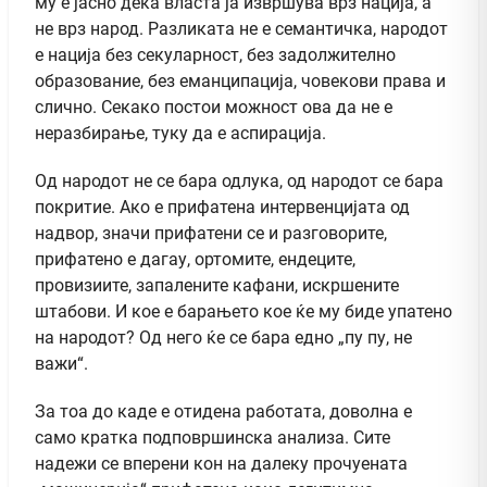
му е јасно дека власта ја извршува врз нација, а
не врз народ. Разликата не е семантичка, народот
е нација без секуларност, без задолжително
образование, без еманципација, човекови права и
слично. Секако постои можност ова да не е
неразбирање, туку да е аспирација.
Од народот не се бара одлука, од народот се бара
покритие. Ако е прифатена интервенцијата од
надвор, значи прифатени се и разговорите,
прифатено е дагау, ортомите, ендеците,
провизиите, запалените кафани, искршените
штабови. И кое е барањето кое ќе му биде упатено
на народот? Од него ќе се бара едно „пу пу, не
важи“.
За тоа до каде е отидена работата, доволна е
само кратка подповршинска анализа. Сите
надежи се вперени кон на далеку прочуената