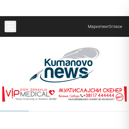
☰
Маркетинг
Огласи