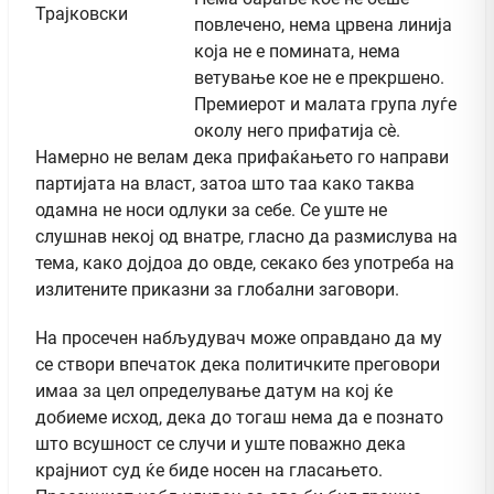
повлечено, нема црвена линија
која не е помината, нема
ветување кое не е прекршено.
Премиерот и малата група луѓе
околу него прифатија сè.
Намерно не велам дека прифаќањето го направи
партијата на власт, затоа што таа како таква
одамна не носи одлуки за себе. Се уште не
слушнав некој од внатре, гласно да размислува на
тема, како дојдоа до овде, секако без употреба на
излитените приказни за глобални заговори.
На просечен набљудувач може оправдано да му
се створи впечаток дека политичките преговори
имаа за цел определување датум на кој ќе
добиеме исход, дека до тогаш нема да е познато
што всушност се случи и уште поважно дека
крајниот суд ќе биде носен на гласањето.