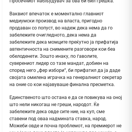
Просечниот набљудувач за ова би бил грешка.
Ваквиот впечаток е моментално главниот
медиумски производ на власта, пригодно
продаван со попуст, во надеж дека нема да го
забележите очигледното, дека нема да
забележите дека момците преќутно ја прифатија
автентичноста на снимените разговори кои беа
обелоденети. Зошто инаку, по ѓаволите,
суверениот лидер со тазе мандат, добиен на
според него „фер избори“, би прифатил да ја даде
својата омилена играчка на генералниот секретар
на оние со кои најавуваше финална пресметка.
Единственото што остана е да се повикува на оној
што нели никогаш не греши, народот. Ќе
забележите дека овде сите ние, на куп, сме
ставени под оваа надмината ставка, народ.
Можеби овде и почна проблемот, на премиерот не