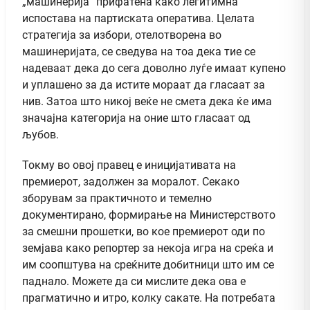
„машинерија“ прифатена како легитимна
испостава на партиската оператива. Целата
стратегија за избори, отелотворена во
машинеријата, се сведува на тоа дека тие се
надеваат дека до сега доволно луѓе имаат купено
и уплашено за да истите мораат да гласаат за
нив. Затоа што никој веќе не смета дека ќе има
значајна категорија на оние што гласаат од
љубов.
Токму во овој правец е иницијативата на
премиерот, задолжен за моралот. Секако
зборувам за практичното и темелно
документирано, формирање на Министерството
за смешни прошетки, во кое премиерот оди по
земјава како репортер за некоја игра на среќа и
им соопштува на среќните добитници што им се
паднало. Можете да си мислите дека ова е
прагматично и итро, колку сакате. На потребата