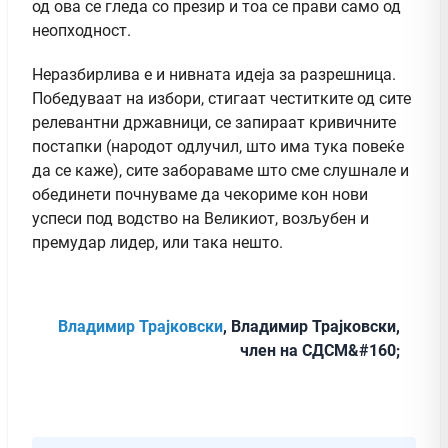
од ова се гледа со презир и тоа се прави само од
неопходност.
Неразбирлива е и нивната идеја за разрешница.
Победуваат на избори, стигаат честитките од сите
релевантни државници, се запираат кривичните
постапки (народот одлучил, што има тука повеќе
да се каже), сите забораваме што сме слушнале и
обединети почнуваме да чекориме кон нови
успеси под водство на Великиот, возљубен и
премудар лидер, или така нешто.
Владимир Трајковски
, Владимир Трајковски,
член на СДСМ&#160;