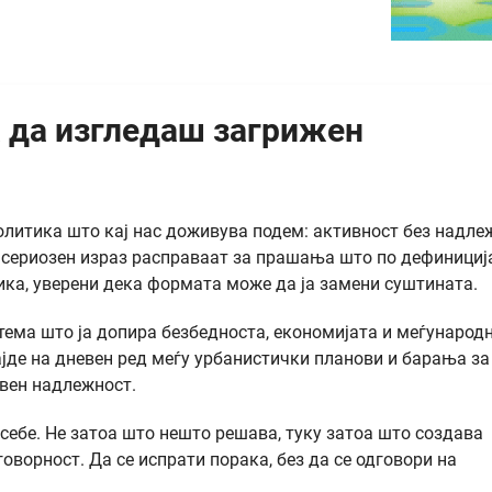
а да изгледаш загрижен
олитика што кај нас доживува подем: активност без надле
о сериозен израз расправаат за прашања што по дефинициј
ка, уверени дека формата може да ја замени суштината.
 тема што ја допира безбедноста, економијата и меѓународ
ајде на дневен ред меѓу урбанистички планови и барања за
свен надлежност.
 себе. Не затоа што нешто решава, туку затоа што создава
говорност. Да се испрати порака, без да се одговори на