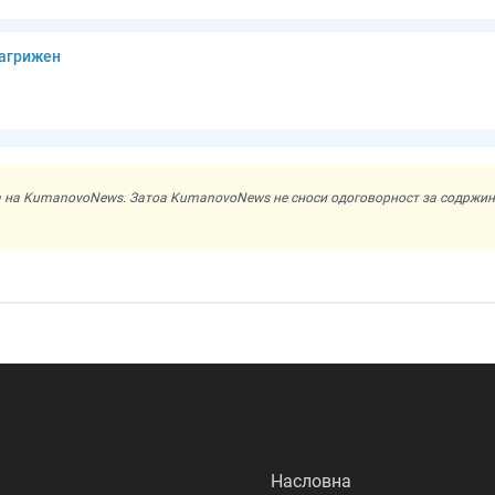
загрижен
ата на KumanovoNews. Затоа KumanovoNews не сноси одоговорност за содржи
Насловна