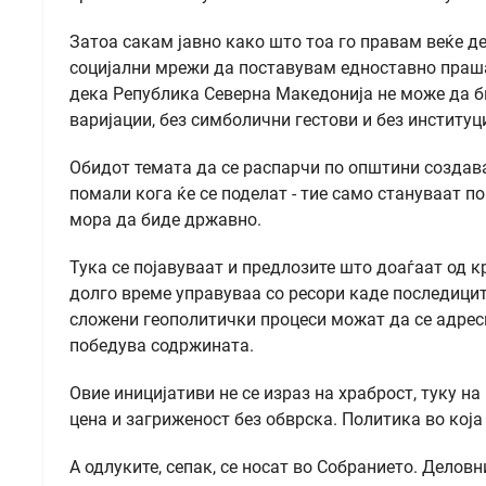
Затоа сакам јавно како што тоа го правам веќе д
социјални мрежи да поставувам едноставно праша
дека Република Северна Македонија не може да б
варијации, без симболични гестови и без институ
Обидот темата да се распарчи по општини создав
помали кога ќе се поделат - тие само стануваат 
мора да биде државно.
Тука се појавуваат и предлозите што доаѓаат од к
долго време управуваа со ресори каде последицит
сложени геополитички процеси можат да се адреси
победува содржината.
Овие иницијативи не се израз на храброст, туку н
цена и загриженост без обврска. Политика во која 
А одлуките, сепак, се носат во Собранието. Делов