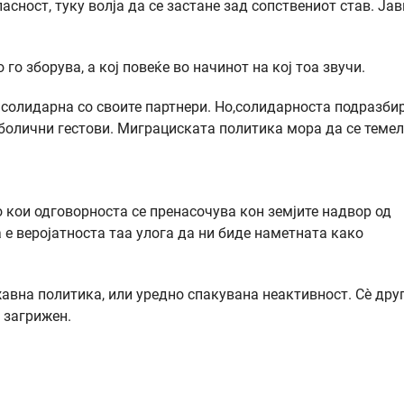
асност, туку волја да се застане зад сопствениот став. Јав
го зборува, а кој повеќе во начинот на кој тоа звучи.
солидарна со своите партнери. Но,солидарноста подразби
мболични гестови. Миграциската политика мора да се темел
 кои одговорноста се пренасочува кон земјите надвор од
 е веројатноста таа улога да ни биде наметната како
жавна политика, или уредно спакувана неактивност. Сè друг
а загрижен.