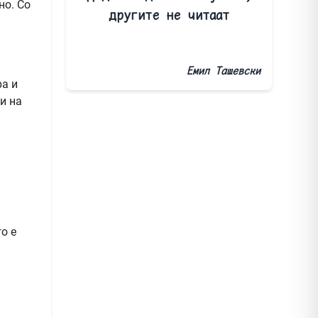
но. Со
другите не читаат
Емил Ташевски
ра и
и на
о е