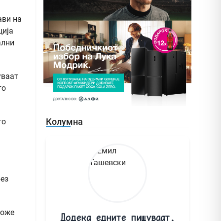
ави на
ција
ални
уваат
то
Колумна
то
без
може
Додека едните пишуваат,