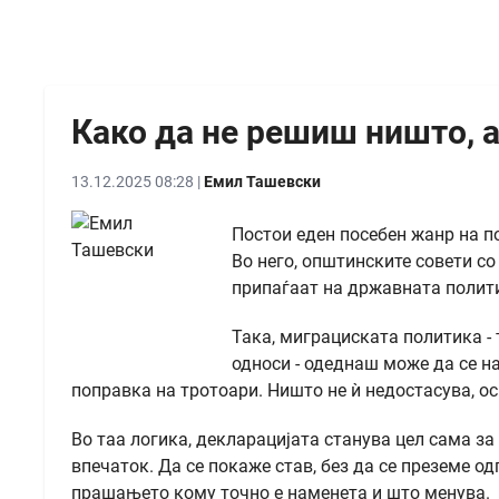
Како да не решиш ништо, 
13.12.2025 08:28 |
Емил Ташевски
Постои еден посебен жанр на п
Во него, општинските совети с
припаѓаат на државната полити
Така, миграциската политика -
односи - одеднаш може да се н
поправка на тротоари. Ништо не ѝ недостасува, о
Во таа логика, декларацијата станува цел сама за
впечаток. Да се покаже став, без да се преземе од
прашањето кому точно е наменета и што менува.