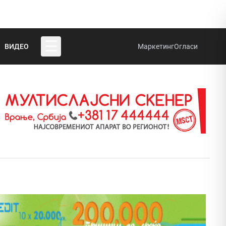
☰
ВИДЕО
Маркетинг
Огласи