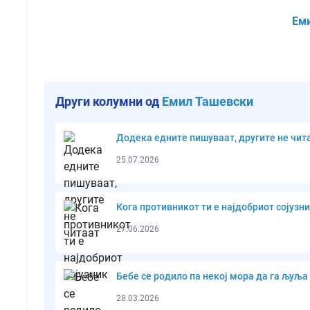
Ем
Други колумни од
Емил Ташевски
Додека едните пишуваат, другите не чит
25.07.2026
Кога противникот ти е најдобриот сојузн
27.06.2026
Бебе се родило па некој мора да га љуља
28.03.2026