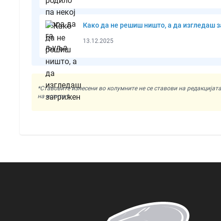
Како да не решиш ништо, а да изгледаш 
13.12.2025
*Ставовите изнесени во колумните не се ставови на редакциј
на истите.*