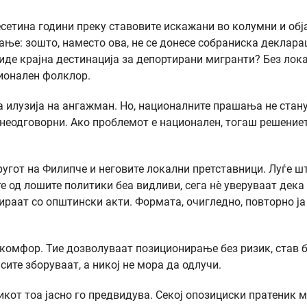
есетина години преку ставовите искажани во колумни и обј
ње: зошто, наместо ова, не се донесе собраниска деклара
иде крајна дестинација за депортирани мигранти? Без лок
ционален фолклор.
а илузија на ангажман. Но, националните прашања не стан
понеодговорни. Ако проблемот е национален, тогаш решение
ругот на Филипче и неговите локални претставници. Луѓе ш
е од лошите политики беа видливи, сега нè уверуваат дека
раат со општински акти. Формата, очигледно, повторно ја
а комфор. Тие дозволуваат позиционирање без ризик, став 
сите зборуваат, а никој не мора да одлучи.
никот тоа јасно го предвидува. Секој опозициски пратеник 