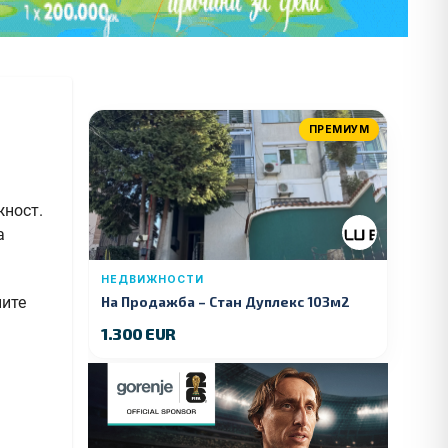
ПРЕМИУМ
жност.
а
НЕДВИЖНОСТИ
ните
На Продажба – Стан Дуплекс 103м2
1.300 EUR