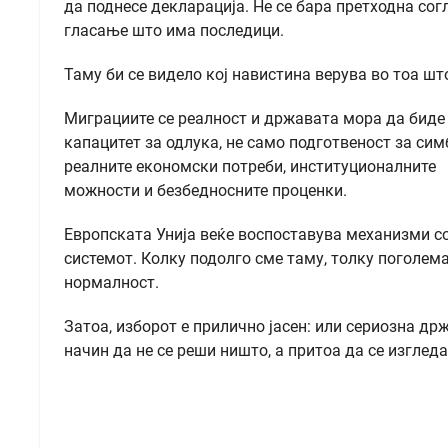
да поднесе декларација. Не се бара претходна согл
гласање што има последици.
Таму би се видело кој навистина верува во тоа што 
Миграциите се реалност и државата мора да биде 
капацитет за одлука, не само подготвеност за си
реалните економски потреби, институционалните
можности и безбедносните проценки.
Европската Унија веќе воспоставува механизми со
системот. Колку подолго сме таму, толку поголема
нормалност.
Затоа, изборот е прилично јасен: или сериозна др
начин да не се реши ништо, а притоа да се изглед