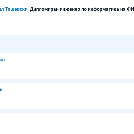
ил Ташевски
, Дипломиран инженер по информатика на Ф
аат
ик