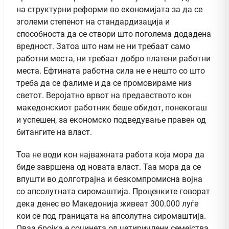
на структурни реформи во економијата за да се
зголеми степенот на стандардизација и
способноста да се створи што поголема додадена
вредност. Затоа што нам не ни требаат само
работни места, ни требаат добро платени работни
места. Ефтината работна сила не е нешто со што
треба да се фалиме и да се промовираме низ
светот. Веројатно врвот на предавството кон
македонскиот работник беше обидот, понекогаш
и успешен, за економско подведување правен од
битангите на власт.
Тоа не води кон најважната работа која мора да
биде завршена од новата власт. Таа мора да се
впушти во долготрајна и безкомпромисна војна
со апсолутната сиромаштија. Проценките говорат
дека денес во Македонија живеат 300.000 луѓе
кои се под границата на апсолутна сиромаштија.
Оваа бројка е сочинета од четиричлени семејства