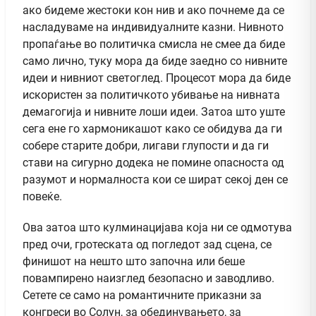
ако бидеме жестоки кон нив и ако почнеме да се
насладуваме на индивидуалните казни. Нивното
пропаѓање во политичка смисла не смее да биде
само лично, туку мора да биде заедно со нивните
идеи и нивниот светоглед. Процесот мора да биде
искористен за политичкото убивање на нивната
демагогија и нивните лоши идеи. Затоа што уште
сега ене го хармоникашот како се обидува да ги
собере старите добри, лигави глупости и да ги
стави на сигурно додека не помине опасноста од
разумот и нормалноста кои се шират секој ден се
повеќе.
Ова затоа што кулминацијава која ни се одмотува
пред очи, гротеската од погледот зад сцена, се
финишот на нешто што започна или беше
повампирено наизглед безопасно и заводливо.
Сетете се само на романтичните приказни за
конгреси во Солун, за обединувањето, за