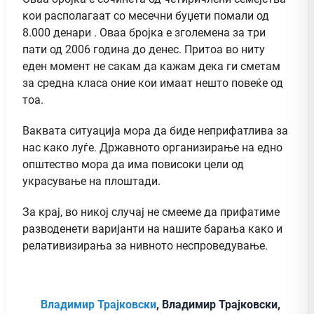
кои располагаат со месечни буџети помали од
8.000 денари . Оваа бројка е зголемена за три
пати од 2006 година до денес. Притоа во ниту
еден момент не сакам да кажам дека ги сметам
за средна класа оние кои имаат нешто повеќе од
тоа.
Ваквата ситуација мора да биде неприфатлива за
нас како луѓе. Државното организирање на едно
општество мора да има повисоки цели од
украсување на плоштади.
За крај, во никој случај не смееме да прифатиме
разводенети варијанти на нашите барања како и
релативизирања за нивното неспроведување.
Владимир Трајковски
, Владимир Трајковски,