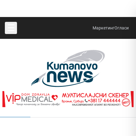
☰
Маркетинг
Огласи