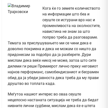
Кога ќе го земете количеството
на информации што беа и
сеуште се истурани врз нас и
променливоста на околностите,
навистина не знам за што
попрво треба да разговараме.
Темата за прислушувањето ми се чини дека е
доволно покриена и дека не можам со ништо да
придонесам за подобро да ја разберете. Дури
мислам дека веќе никој не може, затоа што сите
дилеми ги реши Премиерот лично преку неговиот
најнов перформанс, самобендисаниот и бесрамен
обид да ја убеди јавноста дека треба да му прави
друштво во топлата када.
Меѓутоа нашиот интерес во оваа сеуште
нецелосно настаната ситуација не треба да бидат
нивните лични судбини, мислам дека ќе е штета