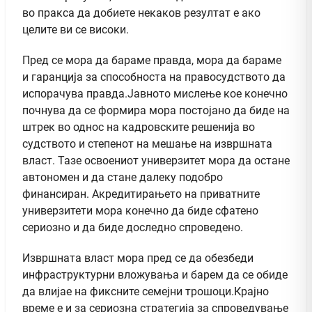
во пракса да добиете некаков резултат е ако
целите ви се високи.
Пред се мора да бараме правда, мора да бараме
и гаранција за способноста на правосудството да
испорачува правда.Јавното мислење кое конечно
почнува да се формира мора постојано да биде на
штрек во однос на кадровските решенија во
судството и степенот на мешање на извршната
власт. Тазе освоениот универзитет мора да остане
автономен и да стане далеку подобро
финансиран. Акредитирањето на приватните
универзитети мора конечно да биде сфатено
сериозно и да биде доследно спроведено.
Извршната власт мора пред се да обезбеди
инфраструктурни вложувања и барем да се обиде
да влијае на фиксните семејни трошоци.Крајно
време е и за сериозна стратегија за спроведување