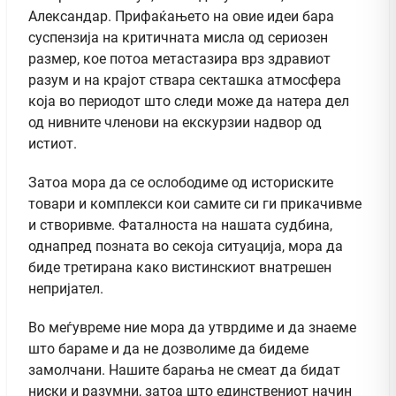
Александар. Прифаќањето на овие идеи бара
суспензија на критичната мисла од сериозен
размер, кое потоа метастазира врз здравиот
разум и на крајот ствара секташка атмосфера
која во периодот што следи може да натера дел
од нивните членови на екскурзии надвор од
истиот.
Затоа мора да се ослободиме од историските
товари и комплекси кои самите си ги прикачивме
и створивме. Фаталноста на нашата судбина,
однапред позната во секоја ситуација, мора да
биде третирана како вистинскиот внатрешен
непријател.
Во меѓувреме ние мора да утврдиме и да знаеме
што бараме и да не дозволиме да бидеме
замолчани. Нашите барања не смеат да бидат
ниски и разумни, затоа што единствениот начин