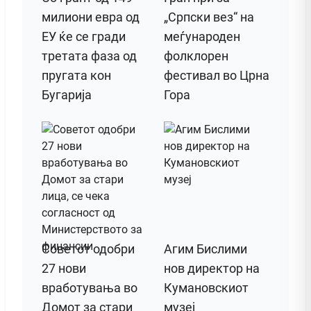
милиони евра од
„Српски вез“ на
ЕУ ќе се гради
меѓународен
третата фаза од
фолклорен
пругата кон
фестивал во Црна
Бугарија
Гора
Советот одобри
Агим Бислими
27 нови
нов директор на
вработувања во
Кумановскиот
Домот за стари
музеј