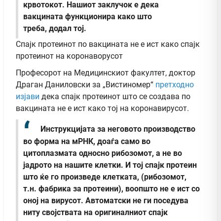
крвотокот. Нашиот заклучок е дека
вакцината функционира како што
треба, додал тој.
Спајк протеинот по вакцината не е ист како спајк
протеинот на коронаворусот
Професорот на Медицинскиот факултет, доктор
Драган Даниловски за „Вистиномер“
претходно
изјави
дека спајк протеинот што се создава по
вакцината не е ист како тој на коронавирусот.
Инструкцијата за неговото производство
во форма на мРНК, доаѓа само во
цитоплазмата односно рибозомот, а не во
јадрото на нашите клетки. И тој спајк протеин
што ќе го произведе клетката, (рибозомот,
т.н. фабрика за протеини), воопшто не е ист со
оној на вирусот. Автоматски не ги поседува
ниту својствата на оригиналниот спајк