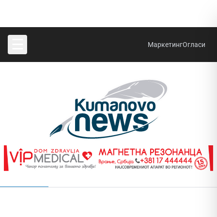
☰
Маркетинг
Огласи