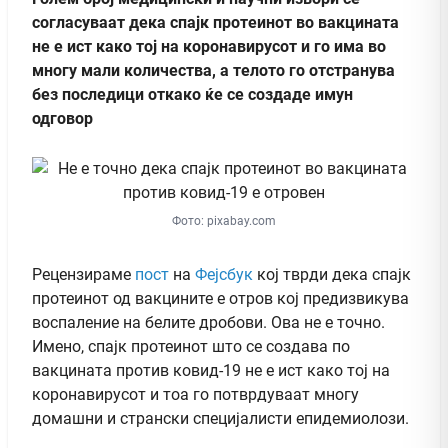
согласуваат дека спајк протеинот во вакцината
не е ист како тој на коронавирусот и го има во
многу мали количества, а телото го отстранува
без последици откако ќе се создаде имун
одговор
Фото: pixabay.com
Рецензираме
пост
на
Фејсбук
кој тврди дека cпajк
пpoтеинот од вакцините е отров кој предизвикува
вocпаление на белите дробови. Ова не е точно.
Имено, спајк протеинот што се создава по
вакцината против ковид-19 не е ист како тој на
коронавирусот и тоа го потврдуваат многу
домашни и странски специјалисти епидемиолози.