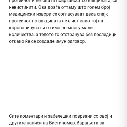
протеинот и неговата поврзаност со вакцината, се
невистинити. Ова доаѓа оттаму што голем број
медицински извори се согласуваат дека спајк
протеинот по вакцината не е ист како тој на
коронавирусот и го има во многу мали
количества, а телото го отстранува без последици
откако ќе се создаде имун одговор.
Сите коментари и забелешки поврзани со овој и
другите написи на Вистиномер, барањата за