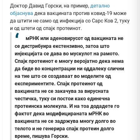
Доктор Давид Горски, на пример,
детално
објаснува
дека вакцината против ковид-19 може
да штити не само од инфекција со Сарс Ков 2, туку
и од штети од спајк протеинот.
мРНК или аденовирусот од вакцината не
се дистрибуира екстензивно, затоа што
инјекцијата се дава во мускулот на рамото.
Спајк протеинот е многу веројатно дека нема
да биде во концентрации ни оддалеку слични
на тие што се создаваат во моделите од
експериментите. Спајк протеинот од
вакцината не се закачува за вирусната
честичка, туку си постои како единечна
протеинска молекула. И на тоа додадете го
фактот дека модифицираната мРНК во
вакцината не се задржува многу долго во
телото и не генерира спајк протеин долго
време, пишува Горски.