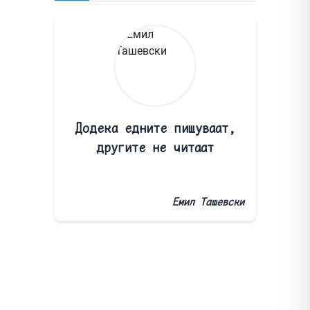
Додека едните пишуваат,
другите не читаат
Емил Ташевски