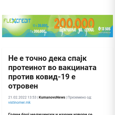
Не е точно дека спајк
протеинот во вакцината
против ковид-19 е
отровен
21.02.2022 13:53 |
KumanovoNews
| Преземено од:
vistinomer.mk
Голем број медицински и научни извори се