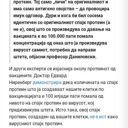
протеин. Тој само „личи“ на оригиналниот и
има само антигено својство – да провоцира
имун одговор. Дури и кога би бил сосема
идентичен со оригиналниот спајк протеин (а
не е), овој што се произведува со давање на
вакцината е во 100.000 пати помала
концентрација од онаа што ја произведува
вирусот самиот, потребна да направи
штета, објасни професор Даниловски.
И други експерти се изјаснија околу протеинот од
вакцините. Доктор Едвард
Ниренберг
демонстрира
дека количината на спајк
протеин што ја создаваат нашите клетки по
вакцинацијата е 100 илјади пати помала од
нивото на спајк протеин во вирусот, кој
предизвикува штета. Исто така, овој спајк
протеин, создаден од вашите клетки,
не е ист
како
вирусниот спајк протеин.