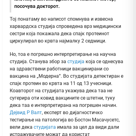
посочува докторот.
Тој понатаму во написот спомнува и извесна
харвардска студија спроведена врз медицински
сестри која покажала дека спајк протеинот
циркулирал во крвта најмалку 2 седмици.
Но, тоа е погрешно интерпретирање на научна
студија. Станува збор за
студија
која се однесува
на здравствени работници вакцинирани со
вакцина на „Модерна“. Во студијата детектиран е
спајк протеин во крвта на 11 од 13 учесници.
Коавторот на студијата укажува дека таа не
сугерира оти ковид вакцините се штетни, туку
дека таа е интерпретирана на погрешен начин.
Дејвид Р Валт
, експерт во дијагностичко
тестирање на патологија во Бостон Масачусетс,
вели дека
студијата
имала за цел да види дали
истражувачите можат да користат