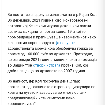
Во постот се споделува излагање на д-р Рајан Кол.
Во декември, 2021 година, овој контроверзен
патолог кој беше критикуван дека шири лажни
вести за вакцините против ковид-19 и кој го
промовираше и препишуваше ивермектинот како
лек против коронаворусот,
ја напушти
здравствената мрежа која обезбедува грижа за
повеќе од 160.000 луѓе во државата. Претходно,
во октовмри 2021 година, медицинската комисија
во Вашингтон
отвори истрага
против Кол, кој
добил лиценца во државата во 2007 година.
Во написот, д-р Кол посочува дека „спајк
протеинот од вакцината е отров кој циркулира во
крвта на луѓето и завршува во многу органи,
предизвикувајќи исти симптоми како
коронавирусот“.