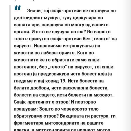
Значи, тој спaјк-протеин не останува во
делтоидниот мускул, туку циркулира во
вашата крв, завршува во многу од вашите
органи. И што се случува потоа? Во вашето
тело е присутен спaјк-протеин без „телото” на
вируcот. Направивме истражувања на
животни во лабораториите. Кога во
животните ќе го вбризгате само спајк-
протеинот, без „телото” на вирусот, тој спајк-
протеин ја предизвикува иста болест која ја
гледаме и кај ковид 19. Исти болести на
белите дробови, исти васкуларни болести,
болести на срцето, исти болести на мозокот.
Спајк-протеинот е отров! И повторно
прашувам: Зошто во човековото тело
вбризгуваме отров? Вaкцината ги растура, ги
фрагментира митохондриите на вашите
клетки, а митохондриите се нивниот мотор,