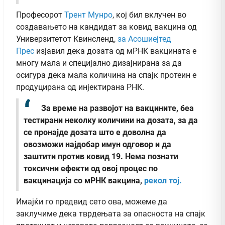
Професорот
Трент Мунро
, кој бил вклучен во
создавањето на кандидат за ковид вакцина од
Универзитетот Квинсленд,
за Асошиејтед
Прес
изјавил дека дозата од мРНК вакцината е
многу мала и специјално дизајнирана за да
осигура дека мала количина на спајк протеин е
продуцирана од инјектирана РНК.
За време на развојот на вакцините, беа
тестирани неколку количини на дозата, за да
се пронајде дозата што е доволна да
овозможи најдобар имун одговор и да
заштити против ковид 19. Нема познати
токсични ефекти од овој процес по
вакцинација со мРНК вакцина,
рекол тој.
Имајќи го предвид сето ова, можеме да
заклучиме дека тврдењата за опасноста на спајк