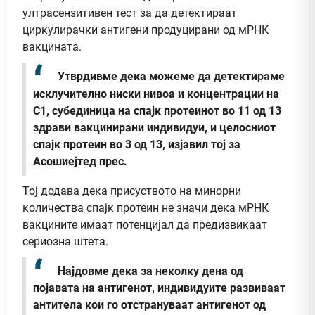
ултрасензитивен тест за да детектираат
циркулирачки антигени продуцирани од мРНК
вакцината.
Утврдивме дека можеме да детектираме
исклучително ниски нивоа и концентрации на
С1, субединица на спајк протеинот во 11 од 13
здрави вакцинирани индивидуи, и целосниот
спајк протеин во 3 од 13, изјавил тој за
Асошиејтед прес.
Тој додава дека присуството на минорни
количества спајк протеин не значи дека мРНК
вакцините имаат потенцијал да предизвикаат
сериозна штета.
Најдовме дека за неколку дена од
појавата на антигенот, индивидуите развиваат
антитела кои го отстрануваат антигенот од