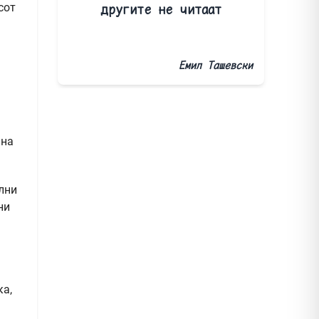
другите не читаат
сот
Емил Ташевски
 на
лни
ни
ка,