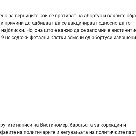
но за верниците кои се противат на абортус и ваквите обј
и причини да одбиваат да се вакцинираат односно да го
 најблиски. Но, она што е важно да се запомни е вистинити
19 не содржи фетални клетки земени од абортуси извршени
другите написи на Вистиномер, барањата за корекции и
зјавите на политичарите и ветувањата на политичките парт