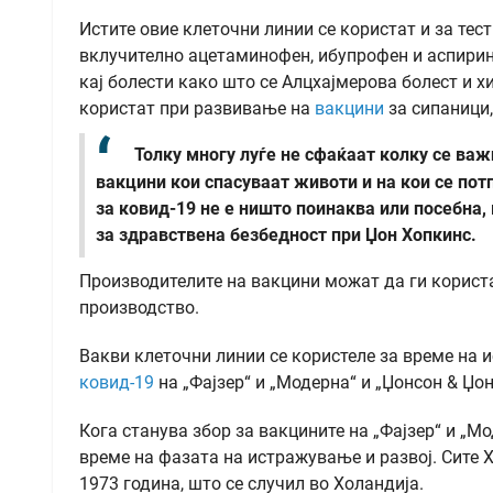
Истите овие клеточни линии се користат и за те
вклучително ацетаминофен, ибупрофен и аспирин
кај болести како што се Алцхајмерова болест и х
користат при развивање на
вакцини
за сипаници,
Толку многу луѓе не сфаќаат колку се важ
вакцини кои спасуваат животи и на кои се пот
за ковид-19 не е ништо поинаква или посебна,
за здравствена безбедност при Џон Хопкинс.
Производителите на вакцини можат да ги користа
производство.
Вакви клеточни линии се користеле за време на
ковид-19
на „Фајзер“ и „Модерна“ и „Џонсон & Џон
Кога станува збор за вакцините на „Фајзер“ и „М
време на фазата на истражување и развој. Сите Х
1973 година, што се случил во Холандија.