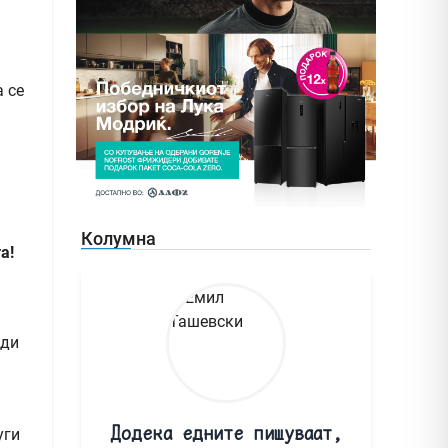
а се
Колумна
а!
рди
Додека едните пишуваат,
уги