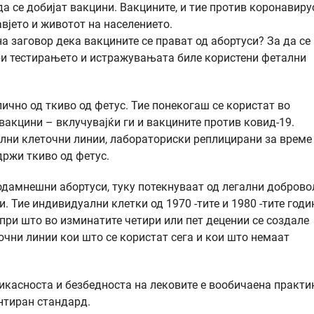
да се добијат вакцини. Вакцините, и тие против коронавиру
авјето и животот на населението.
на заговор дека вакцините се прават од абортуси? За да се
при тестирањето и истражувањата биле користени фетални
ично од ткиво од фетус. Тие понекогаш се користат во
вакцини – вклучувајќи ги и вакцините против ковид-19.
ални клеточни линии, лабораториски реплицирани за време
држи ткиво од фетус.
одамнешни абортуси, туку потекнуваат од легални доброво
. Тие индивидуални клетки од 1970 -тите и 1980 -тите годи
при што во изминатите четири или пет децении се создале
очни линии кои што се користат сега и кои што немаат
касноста и безбедноста на лековите е вообичаена практи
нтиран стандард.