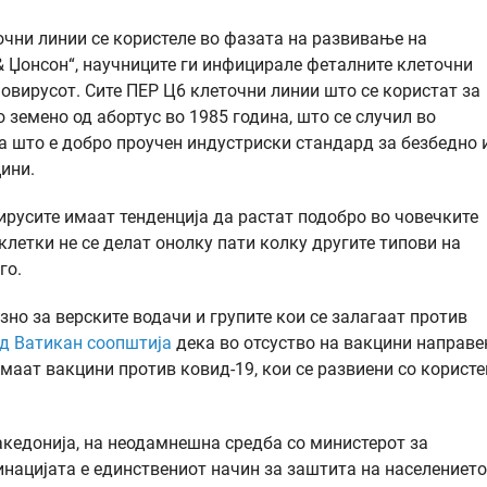
очни линии се користеле во фазата на развивање на
& Џонсон“, научниците ги инфицирале феталните клеточни
новирусот. Сите ПЕР Ц6 клеточни линии што се користат за
 земено од абортус во 1985 година, што се случил во
оа што е добро проучен индустриски стандард за безбедно 
ини.
вирусите имаат тенденција да растат подобро во човечките
летки не се делат онолку пати колку другите типови на
го.
но за верските водачи и групите кои се залагаат против
д Ватикан соопштија
дека во отсуство на вакцини направе
имаат вакцини против ковид-19, кои се развиени со корист
кедонија, на неодамнешна средба со министерот за
нацијата е единствениот начин за заштита на населението