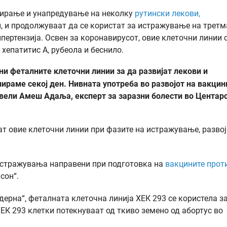
стирање и унапредување на неколку
рутински лекови,
, и продолжуваат да се користат за истражување на третм
ипертензија. Освен за коронавирусот, овие клеточни линии 
 хепатитис А, рубеола и беснило.
ни феталните клеточни линии за да развијат лекови и
пираме секој ден. Нивната употреба во развојот на вакцин
 вели Амеш Адаља, експерт за заразни болести во Центар
т овие клеточни линии при фазите на истражување, развој
 истражувања направени при подготовка на
вакцините прот
сон“.
одерна“, феталната клеточна линија ХЕК 293 се користела з
ЕК 293 клетки потекнуваат од ткиво земено од абортус во