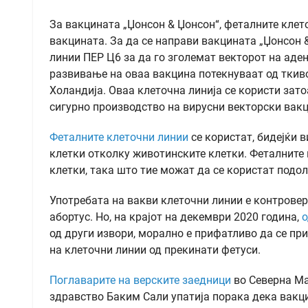
За вакцината „Џонсон & Џонсон“, феталните клет
вакцината. За да се направи вакцината „Џонсон 
линии ПЕР Ц6 за да го зголемат векторот на аде
развивање на оваа вакцина потекнуваат од ткиво
Холандија. Оваа клеточна линија се користи зат
сигурно производство на вирусни векторски вакц
Феталните клеточни линии
се користат, бидејќи 
клетки отколку животинските клетки. Феталните к
клетки, така што тие можат да се користат подол
Употребата на вакви клеточни линии е контроверз
абортус. Но, на крајот на декември 2020 година,
о
од други извори, морално е прифатливо да се пр
на клеточни линии од прекинати фетуси.
Поглаварите на верските заедници
во Северна Ма
здравство Баким Сали упатија порака дека вакци