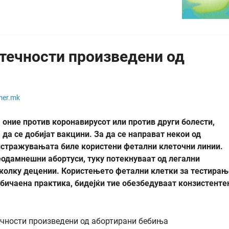
 течности произведени од
mer.mk
а оние против коронавирусот или против други болести,
 да се добијат вакцини. За да се направат некои од
 истражувањата биле користени фетални клеточни линии.
еодамнешни абортуси, туку потекнуваат од легални
еколку децении. Користењето фетални клетки за тестирањ
обичаена практика, бидејќи тие обезбедуваат конзистенте