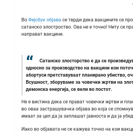
Во
Фејсбук
објава
се тврди дека вакцините се пр
сатанско злостроство. Ова не е точно! Ниту се п
направат вакцини.
Сатанско злосторство е да се произведу
односно за производство на вакцини кои поточ
абортуси претставуваат планирано убиство, о
Всушност, зборуваме за човечки жртви на зло
демонска енергија, се вели во постот.
Не е вистина дека се прават човечки жртви и пла
во оваа застрашувачка објава во која се спомнув
имаат за цел да ја заплашат јавноста и да ја убе
Иако во објавата не се кажува точно на кои вакц