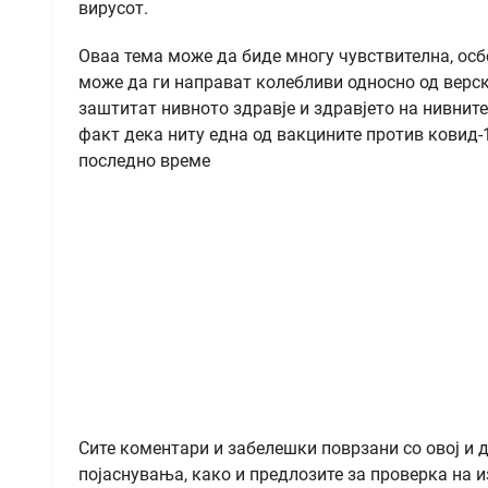
вирусот.
Оваа тема може да биде многу чувствителна, осбе
може да ги направат колебливи односно од верск
заштитат нивното здравје и здравјето на нивните
факт дека ниту една од вакцините против ковид-
последно време
Сите коментари и забелешки поврзани со овој и 
појаснувања, како и предлозите за проверка на и