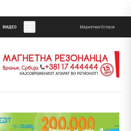
☰
ВИДЕО
Маркетинг
Огласи