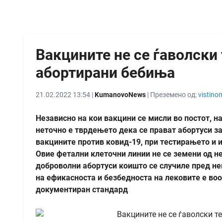
Вакцините не се ѓаволски
абортирани бебиња
21.02.2022 13:54 |
KumanovoNews
| Преземено од:
vistino
Независно на кои вакцини се мисли во постот, н
неточно е тврдењето дека се прават абортуси за
вакцините против ковид-19, при тестирањето и
Овие фетални клеточни линии не се земени од н
доброволни абортуси коишто се случиле пред н
на ефикасноста и безбедноста на лековите е во
документиран стандард