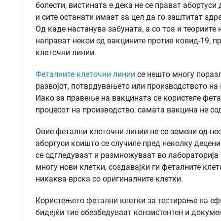
болести, вистината е дека не се прават абортуси 
и сите останати имаат за цел да го заштитат здр
Од каде настанува забуната, а со тоа и теориите 
направат некои од вакцините против ковид-19, 
клеточни линии.
Феталните клеточни линии
се нешто многу поразл
развојот, потврдувањето или производството на 
Иако за правење на вакцината се користеле фет
процесот на производство, самата вакцина не со
Овие фетални клеточни линии не се земени од не
абортуси коишто се случиле пред неколку децении
се одгледуваат и размножуваат во лабораторија 
многу нови клетки, создавајќи ги феталните клет
никаква врска со оригиналните клетки.
Користењето фетални клетки за тестирање на ефи
бидејќи тие обезбедуваат конзистентен и докуме