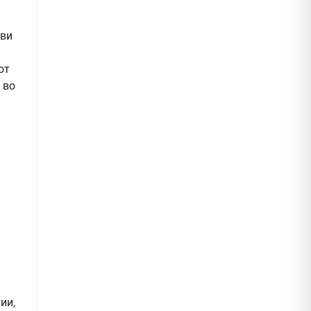
ави
от
 во
ии,