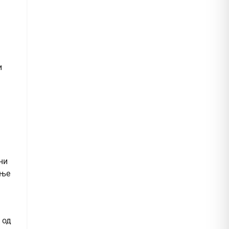
и
ни
ење
 од