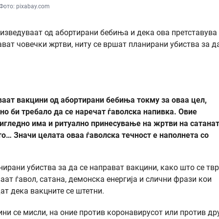
Фото: pixabay.com
оизведуваат од абортирани бебиња и дека ова претставува
рават човечки жртви, ниту се вршат планирани убиства за д
ваат вакцини од абортирани бебиња токму за оваа цел,
но би требало да се наречат ѓаволска напивка. Овие
чигледно има и ритуално принесување на жртви на сатанат
то… Значи целата оваа ѓаволска течност е наполнета со
нирани убиства за да се направат вакцини, како што се тв
аат ѓавол, сатана, демонска енергија и слични фрази кои
дат дека вакцните се штетни.
ини се мисли, на оние против коронавирусот или против др