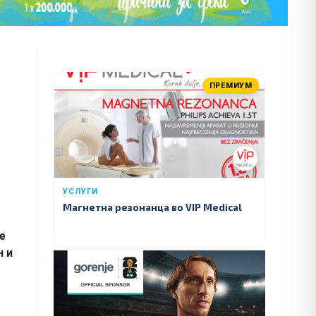
ПРЕМИУМ
УСЛУГИ
Магнетна резонанца во VIP Medical
е
н и