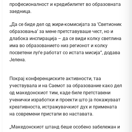
професионалност и кредибилитет во образовната
заедница.
„Да се биде дел од жири-комисијата за ‘Светионик
образовања’ за мене претставуваше чест, но и
длабока инспирација – да се види колку светлина
има во образованието низ регионот и колку
посветени луѓе работат со истата мисија“, додава
Јелена.
Покрај конференциските активности, таа
учествувала и на Саемот за образование како дел
од македонскиот тим, каде биле претставени
ученички изработки и проекти што ја покажуваат
креативноста, истражувачкиот дух и примената
на современи пристапи во наставата.
„Македонскиот штанд беше особено забележан и