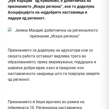
„Вук Караџиќ“ од Куманово, е добитничка на
признанието „Искра региона“, кое го доделува
Асоцијацијата на најдобрите наставници и
лидери од регионот.
Признанието се доделува на едукатори кои со
својата работа оставаат видлива трага во
образованието, преку вмрежување, поддршка и
ширење добри идеи, како и придонес кон
наставничката заедница што ги поврзува земјите
од регионот.
Признанието ѝ беше врачено во рамки на
јубилејната 10. Регионална наставничка