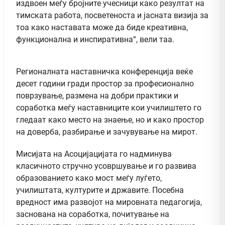
издвоен меѓу бројните учесници како резултат на
тимската работа, посветеноста и јасната визија за
тоа како наставата може да биде креативна,
функционална и инспиративна“, вели таа.
Регионалната наставничка конференција веќе
десет години гради простор за професионално
поврзување, размена на добри практики и
соработка меѓу наставниците кои училиштето го
гледаат како место на знаење, но и како простор
на доверба, разбирање и зачувување на мирот.
Мисијата на Асоцијацијата го надминува
класичното стручно усовршување и го развива
образованието како мост меѓу луѓето,
училиштата, културите и државите. Посебна
вредност има развојот на мировната педагогија,
заснована на соработка, почитување на