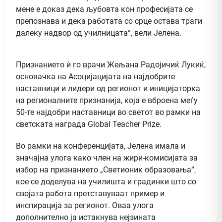
мене е доказ дека љубовта кон професијата се
препознава и дека работата со срце остава траги
далеку надвор од училницата“, вели Јелена.
Признанието ѝ го врачи Жељана Радојичиќ Лукиќ,
основачка на Асоцијацијата на најдобрите
наставници и лидери од регионот и иницијаторка
на регионалните признанија, која е вброена меѓу
50-те најдобри наставници во светот во рамки на
светската награда Global Teacher Prize.
Во рамки на конференцијата, Јелена имала и
значајна улога како член на жири-комисијата за
избор на признанието „Светионик образовања“,
кое се доделува на училишта и градинки што со
својата работа претставуваат пример и
инспирација за регионот. Оваа улога
дополнително ја истакнува нејзината