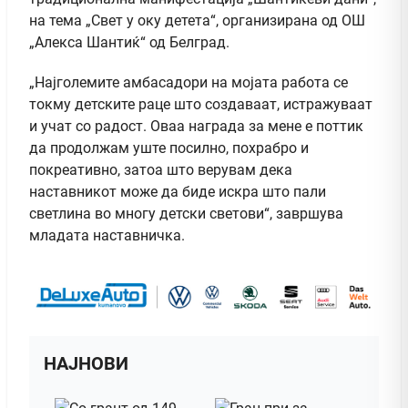
на тема „Свет у оку детета“, организирана од ОШ
„Алекса Шантиќ“ од Белград.
„Најголемите амбасадори на мојата работа се
токму детските раце што создаваат, истражуваат
и учат со радост. Оваа награда за мене е поттик
да продолжам уште посилно, похрабро и
покреативно, затоа што верувам дека
наставникот може да биде искра што пали
светлина во многу детски светови“, завршува
младата наставничка.
НАЈНОВИ