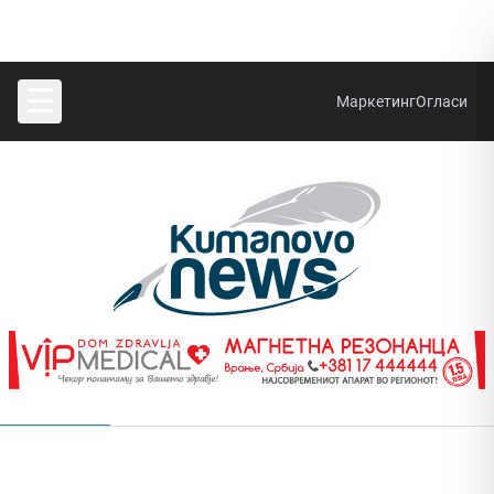
☰
Маркетинг
Огласи