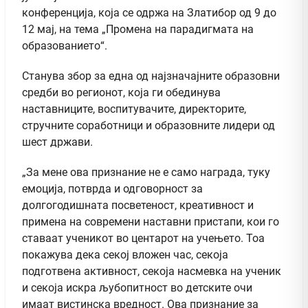
конференција, која се одржа на Златибор од 9 до
12 мај, на тема „Промена на парадигмата на
образованието“.
Станува збор за една од најзначајните образовни
средби во регионот, која ги обединува
наставниците, воспитувачите, директорите,
стручните соработници и образовните лидери од
шест држави.
„За мене ова признание не е само награда, туку
емоција, потврда и одговорност за
долгогодишната посветеност, креативност и
примена на современи наставни пристапи, кои го
ставаат ученикот во центарот на учењето. Тоа
покажува дека секој вложен час, секоја
подготвена активност, секоја насмевка на ученик
и секоја искра љубопитност во детските очи
имаат вистинска вредност. Ова признание за