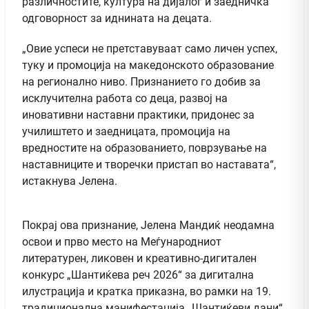
различностите, култура на дијалог и заедничка
одговорност за иднината на децата.
„Овие успеси не претставуваат само личен успех,
туку и промоција на македонското образование
на регионално ниво. Признанието го добив за
исклучителна работа со деца, развој на
иновативни наставни практики, придонес за
училиштето и заедницата, промоција на
вредностите на образованието, поврзување на
наставниците и творечки пристап во наставата“,
истакнува Јелена.
Покрај ова признание, Јелена Мандиќ неодамна
освои и прво место на Меѓународниот
литературен, ликовен и креативно-дигитален
конкурс „Шантиќева реч 2026“ за дигитална
илустрација и кратка приказна, во рамки на 19.
традиционална манифестација „Шантиќеви дани“,