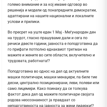
големо внимание и за кој имаме одговор во
решенија и модели од понапредните демократии,
адаптирани на нашите национални и локалните
услови и прилики.
Во пресрет на уште еден 1 Мај - Меѓународен ден
на трудот, гласно прашуваме дали и сега по
речиси двесте години, јавноста е поподготвена да
го прифати потполно еднаквиот третман на
мажите и жените во сите области, вклучително и
трудовата, работната!?
Поподготвена во однос на дел од актуелните
машки политичари, машки менаџери, па биле тие
десни, централно позиционирани, леви, полеви или
само лицемери. Како поинаку да се толкува
фактот дека дел од мажите политичари својата
родова неосознаеност ја правдаат со
неподготвеноста на јавноста за жени лидерки!?