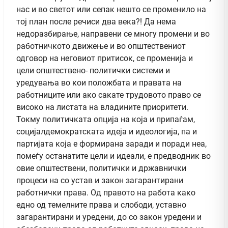
нас и во светот или сепак нешто се променило на
тој план после речиси два века?! Да нема
недоразбирање, направени се многу промени и во
работничкото движење и во општествениот
одговор на неговиот притисок, се променија и
цели општествено- политички системи и
уредувања во кои положбата и правата на
работниците или ако сакате трудовото право се
високо на листата на владините приоритети.
Токму политичката опција на која и припаѓам,
социјалдемократската идеја и идеологија, па и
партијата која е формирана заради и поради неа,
помеѓу останатите цели и идеали, е предводник во
овие општествени, политички и државнички
процеси на со устав и закон загарантирани
работнички права. Од правото на работа како
едно од темелните права и слободи, уставно
загарантирани и уредени, до со закон уредени и