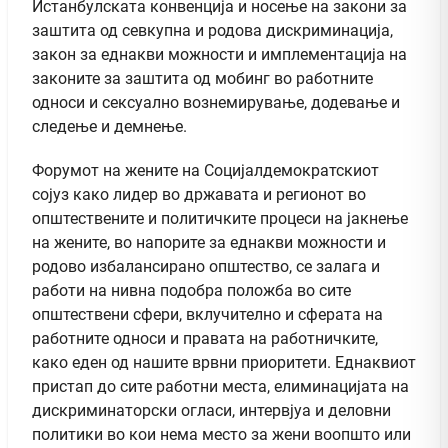
Истанбулската конвенција и носење на закони за
заштита од севкупна и родова дискриминација,
закон за еднакви можности и имплементација на
законите за заштита од мобинг во работните
односи и сексуално вознемирување, додевање и
следење и демнење.
Форумот на жените на Социјалдемократскиот
сојуз како лидер во државата и регионот во
општествените и политичките процеси на јакнење
на жените, во напорите за еднакви можности и
родово избалансирано општество, се залага и
работи на нивна подобра положба во сите
општествени сфери, вклучително и сферата на
работните односи и правата на работничките,
како еден од нашите врвни приоритети. Еднаквиот
пристап до сите работни места, елиминацијата на
дискриминаторски огласи, интервјуа и деловни
политики во кои нема место за жени воопшто или