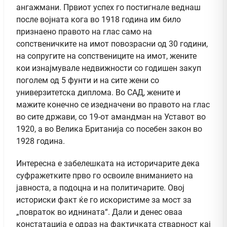
ангажмани. Првиот успех го постигнале веднаш
после војната кога во 1918 година им било
признаено правото на глас само на
сопственичките на имот повозрасни од 30 години,
на сопругите на сопствениците на имот, жените
кои изнајмувале недвижности со годишен закуп
поголем од 5 фунти и на сите жени со
универзитетска диплома. Во САД, жените и
мажите конечно се изедначени во правото на глас
во сите држави, со 19-от амандман на Уставот во
1920, а во Велика Британија со посебен закон во
1928 година.
Интересна е забелешката на историчарите дека
суфражетките прво го освоиле вниманието на
јавноста, а подоцна и на политичарите. Овој
историски факт ќе го искористиме за мост за
„повраток во иднината“. Дали и денес оваа
констатација е одраз на фактичката стварност кај