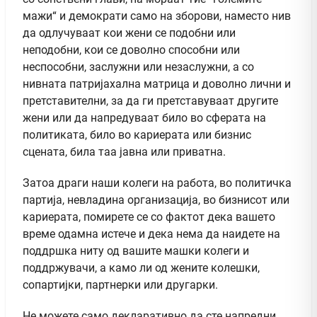
мажи“ и демократи само на зборови, наместо нив
да одлучуваат кои жени се подобни или
неподобни, кои се доволно способни или
неспособни, заслужни или незаслужни, а со
нивната патријахална матрица и доволно лични и
претставителни, за да ги претставуваат другите
жени или да напредуваат било во сферата на
политиката, било во кариерата или бизнис
сцената, била таа јавна или приватна.
Затоа драги наши колеги на работа, во политичка
партија, невладина организација, во бизнисот или
кариерата, помирете се со фактот дека вашето
време одамна истече и дека нема да наидете на
поддршка ниту од вашите машки колеги и
поддржувачи, а камо ли од жените колешки,
сопартијки, партнерки или другарки.
Не можете само декларативно да сте напредни,