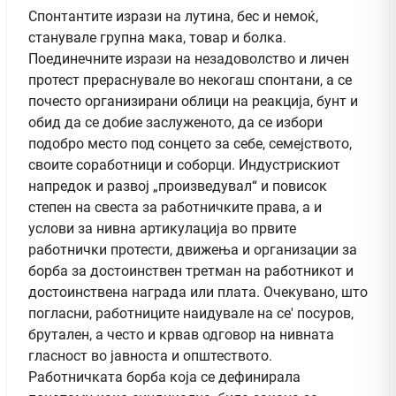
Спонтантите изрази на лутина, бес и немоќ,
станувале групна мака, товар и болка.
Поединечните изрази на незадоволство и личен
протест прераснувале во некогаш спонтани, а се
почесто организирани облици на реакција, бунт и
обид да се добие заслуженото, да се избори
подобро место под сонцето за себе, семејството,
своите соработници и соборци. Индустрискиот
напредок и развој „произведувал“ и повисок
степен на свеста за работничките права, а и
услови за нивна артикулација во првите
работнички протести, движења и организации за
борба за достоинствен третман на работникот и
достоинствена награда или плата. Очекувано, што
погласни, работниците наидувале на се' посуров,
брутален, а често и крвав одговор на нивната
гласност во јавноста и општеството.
Работничката борба која се дефинирала