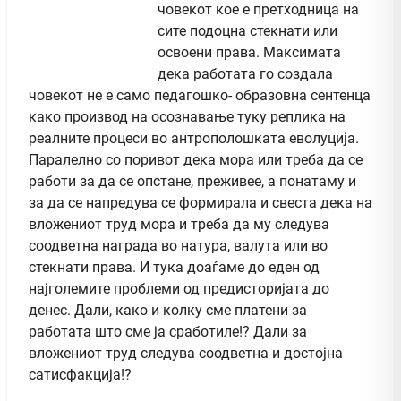
човекот кое е претходница на
сите подоцна стекнати или
освоени права. Максимата
дека работата го создала
човекот не е само педагошко- образовна сентенца
како производ на осознавање туку реплика на
реалните процеси во антрополошката еволуција.
Паралелно со поривот дека мора или треба да се
работи за да се опстане, преживее, а понатаму и
за да се напредува се формирала и свеста дека на
вложениот труд мора и треба да му следува
соодветна награда во натура, валута или во
стекнати права. И тука доаѓаме до еден од
најголемите проблеми од предисторијата до
денес. Дали, како и колку сме платени за
работата што сме ја сработиле!? Дали за
вложениот труд следува соодветна и достојна
сатисфакција!?