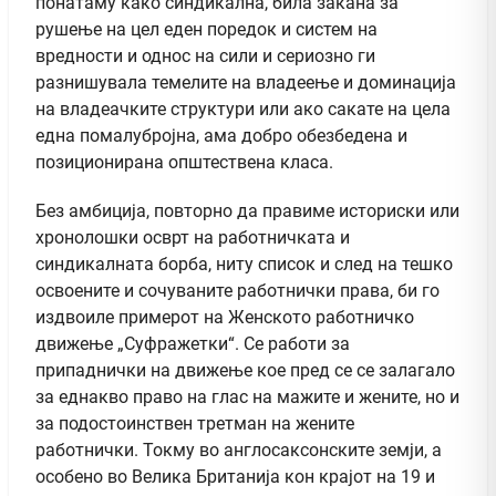
понатаму како синдикална, била закана за
рушење на цел еден поредок и систем на
вредности и однос на сили и сериозно ги
разнишувала темелите на владеење и доминација
на владеачките структури или ако сакате на цела
една помалубројна, ама добро обезбедена и
позиционирана општествена класа.
Без амбиција, повторно да правиме историски или
хронолошки осврт на работничката и
синдикалната борба, ниту список и след на тешко
освоените и сочуваните работнички права, би го
издвоиле примерот на Женското работничко
движење „Суфражетки“. Се работи за
припаднички на движење кое пред се се залагало
за еднакво право на глас на мажите и жените, но и
за подостоинствен третман на жените
работнички. Токму во англосаксонските земји, а
особено во Велика Британија кон крајот на 19 и