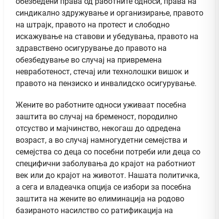
обезбедени права од работните односи, права на
синдикално здружување и организирање, правото
на штрајк, правото на протест и слободно
искажување на ставови и убедувања, правото на
здравствено осигурување до правото на
обезбедување во случај на привремена
невработеност, стечај или технолошки вишок и
правото на пензиско и инвалидско осигурување.
Жените во работните односи уживаат посебна
заштита во случај на бременост, породилно
отсуство и мајчинство, некогаш до одредена
возраст, а во случај намногудетни семејства и
семејства со деца со посебни потреби или деца со
специфични заболувања до крајот на работниот
век или до крајот на животот. Нашата политичка,
а сега и владеачка опција се избори за посебна
заштита на жените во елиминација на родово
базираното насилство со ратификација на