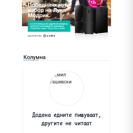
Колумна
Додека едните пишуваат,
другите не читаат