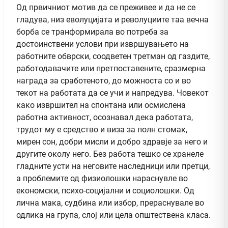
Од првичниот мотив да се преживее и да не се
гладува, низ еволуцијата и револуциите таа вечна
борба се транформирала во потреба за
достоинствени услови при извршувањето на
работните обврски, соодветен третман од газдите,
работодавачите или претпоставените, сразмерна
награда за сработеното, до можноста со и во
текот на работата да се учи и напредува. Човекот
како извршител на спонтана или осмислена
работна активност, осознавал дека работата,
трудот му е средство и виза за полн стомак,
мирен сон, добри мисли и добро здравје за него и
другите околу него. Без работа тешко се хранеле
гладните усти на неговите наследници или претци,
а проблемите од физиолошки нараснувле во
економски, психо-социјални и социолошки. Од
лична мака, судбина или избор, прераснувале во
одлика на група, слој или цела општествена класа.