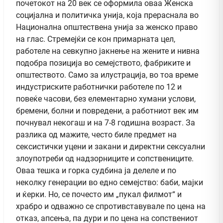
почетокот на 20 век се оформила оваа Женска
социјална и политичка унија, која прераснала во
Национална општествена унија за женско право
на глас. Стремејќи се кон примарната цел,
работеле на севкупно јакнење на жените и нивна
подобра позиција во семејството, фабриките и
општеството. Само за илустрација, во тоа време
индустриските работнички работеле по 12 и
повеќе часови, без елементарно хумани услови,
бремени, болни и повредени, а работниот век им
почнувал некогаш и на 7-8 годишна возраст. За
разлика од мажите, често биле предмет на
сексистички уцени и закани и директни сексуални
злоупотреби од надзорниците и сопствениците.
Оваа тешка и горка судбина ја делеле и по
неколку генерации во едно семејство: баби, мајки
и ќерки. Но, се почесто им „пукал филмот“ и
храбро и одважно се спротивставувале по цена на
отказ, апсења, па дури и по цена на сопствениот