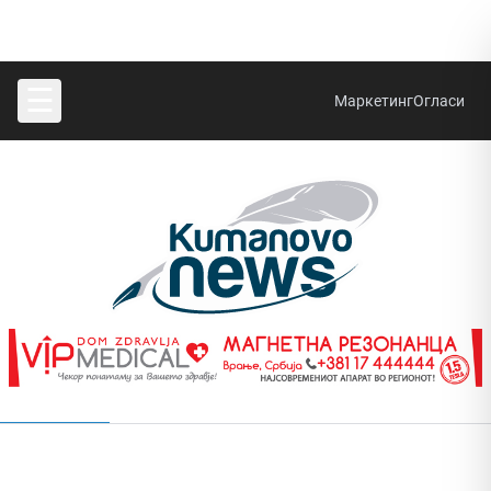
☰
Маркетинг
Огласи