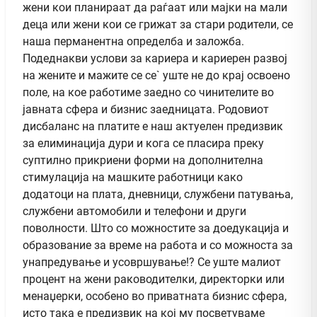
жени кои планираат да раѓаат или мајки на мали
деца или жени кои се грижат за стари родители, се
наша перманентна определба и заложба.
Подеднакви услови за кариера и кариерен развој
на жените и мажите се се` уште не до крај освоено
поле, на кое работиме заедно со чинителите во
јавната сфера и бизнис заедницата. Родовиот
дисбаланс на платите е наш актуелен предизвик
за елиминација дури и кога се пласира преку
суптилно прикриени форми на дополнителна
стимулација на машките работници како
додатоци на плата, дневници, службени патувања,
службени автомобили и телефони и други
поволности. Што со можностите за доедукација и
образование за време на работа и со можноста за
унапредување и усовршување!? Се уште малиот
процент на жени раководителки, директорки или
менаџерки, особено во приватната бизнис сфера,
исто така е предизвик на кој му посветуваме