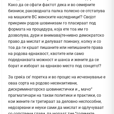
Како да се сфати фактот дека и во семејните
бизниси, раководната палка полесно се отстапува
на машките ВС женските наследници!? Својот
прикриен родов шовинизам го пласираат под
формата на процедура, која ете тоа им го
дозволува, дури и внимавајте-нивно демократско
право да мислат и делуваат поинаку, колку и со
тоа да ги кршат пишаните или непишаните права
на родова еднаквост, квотите или само
подеднаквата можност и шанса и жените да се
борат и изборат за еднакво место под сонцето!?
За среќа се' поретка и во процес на исчезнување е
оваа сорта на родово несензитивни,
дискриминаторско шовинистички и „ мачо“
прагматичари на такви политики и практики, со
кои жените ги третираат за деловно неспособни,
недозреани и неуки сами да мислат и одлучуваат
со сопствени глави, па мораат тие “големите