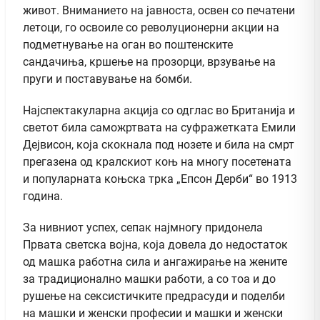
живот. Вниманието на јавноста, освен со печатени
летоци, го освоиле со револуционерни акции на
подметнување на оган во поштенските
сандачиња, кршење на прозорци, врзување на
пруги и поставување на бомби.
Најспектакуларна акција со одглас во Британија и
светот била саможртвата на суфражетката Емили
Дејвисон, која скокнала под нозете и била на смрт
прегазена од кралскиот коњ на многу посетената
и популарната коњска трка „Епсон Дерби“ во 1913
година.
За нивниот успех, сепак најмногу придонела
Првата светска војна, која довела до недостаток
од машка работна сила и ангажирање на жените
за традиционално машки работи, а со тоа и до
рушење на сексистичките предрасуди и поделби
на машки и женски професии и машки и женски