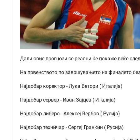
Дали овие прогнози се реални ќе покаже веќе сл
На првенството по завршувањето на финалето беа
Најдобар коректор - Лука Ветори ( Италија)
Најдобар сервер - Иван Зајцев ( Италија)
Најдобар либеро - Алексеј Вербов ( Русија)
Најдобар техничар - Сергеј Гранкин ( Русија)