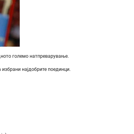
едното големо натпреварување.
 избрани најдобрите поединци.