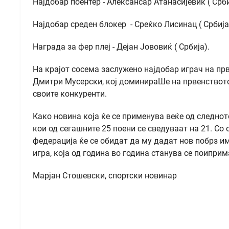
Најдобар поентер - Алексансар Атанасијевиќ ( Срби
Најдобар среден блокер - Среќко Лисинац ( Србија
Награда за фер плеј - Дејан Јововиќ ( Србија).
На крајот сосема заслужено најдобар играч на пр
Дмитри Мусерски, кој доминираШе на првенството
своите конкуренти.
Како новина која ќе се применува веќе од следно
кои од сегашните 25 поени се сведуваат на 21. Со
федерација ќе се обидат да му дадат нов побрз и
игра, која од година во година станува се поипр
Марјан Стошевски, спортски новинар