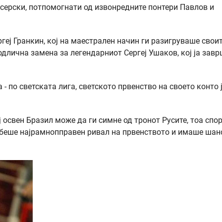
усерски, потпомогнати од извонредните понтери Павлов и
геј Гранкин, кој на маестрален начин ги разигруваше свои
 одлична замена за легендарниот Сергеј Ушаков, кој ја зав
- по светската лига, светското првенство на своето конто 
 освен Бразил може да ги симне од тронот Русите, тоа спо
а беше најрамнопправен ривал на првенството и имаше шан