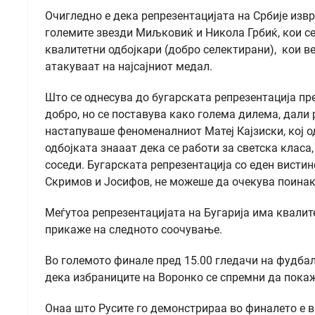
Очигледно е дека репрезентацијата на Србије изв
големите звезди Миљковиќ и Никола Грбиќ, кои се
квалитетни одбојкари (добро селектирани), кои в
атакуваат на најсајниот медал.
Што се однесува до бугарската репрезентација пр
добро, но се поставува како голема дилема, дали 
настапуваше феноменалниот Матеј Кајзиски, кој о
одбојката знааат дека се работи за светска класа
соседи. Бугарската репрезентација со еден вистин
Скримов и Јосифов, не можеше да очекува поинак
Меѓутоа репрезентацијата на Бугарија има квалит
прикаже на следното соочување.
Во големото финале пред 15.00 гледачи на фудбал
дека избраниците на Воронко се спремни да пока
Онаа што Русите го демонстрираа во финалето е в