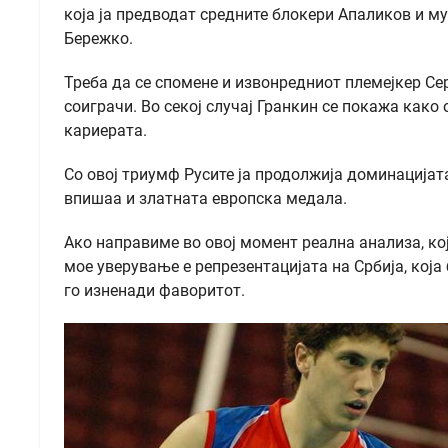
која ја предводат средните блокери Апаликов и м
Бережко.
Треба да се спомене и извонредниот племејкер Сер
соиграчи. Во секој случај Гранкин се покажа како
кариерата.
Со овој триумф Русите ја продолжија доминацијата 
впишаа и златната европска медала.
Ако направиме во овој момент реална анализа, кој
мое уверување е репрезентацијата на Србија, кој
го изненади фаворитот.