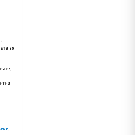
р
ата за
вите,
ентна
вски
,