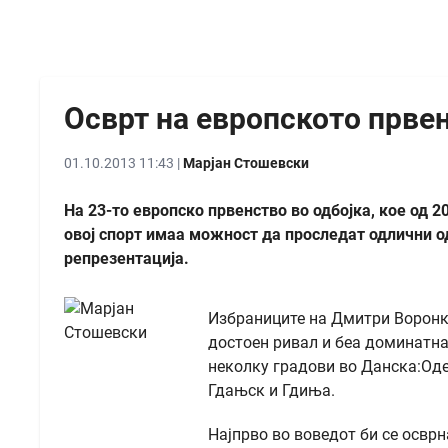
Осврт на европското првен
01.10.2013 11:43 |
Марјан Стошевски
На 23-то европско првенство во одбојка, кое од 
овој спорт имаа можност да проследат одлични о
репрезентација.
Избраниците на Дмитри Ворон
достоен ривал и беа доминатна
неколку градови во Данска:Оде
Гдањск и Гдиња.
Најпрво во воведот би се осврн