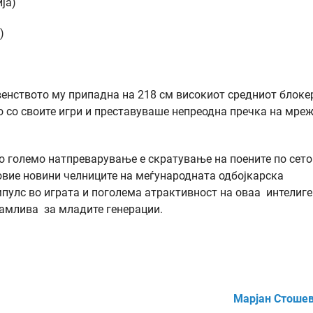
ја)
)
венството му припадна на 218 см високиот средниот блоке
 со своите игри и преставуваше непреодна пречка на мреж
то големо натпреварување е скратување на поените по сето
 овие новини челниците на меѓународната одбојкарска
мпулс во играта и поголема атрактивност на оваа интелиг
имамлива за младите генерации.
Марјан Стоше