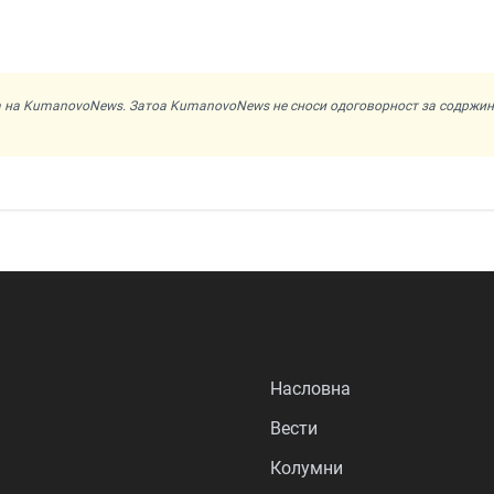
ата на KumanovoNews. Затоа KumanovoNews не сноси одоговорност за содржи
Насловна
Вести
Колумни