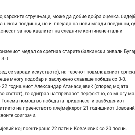
ојкарските стручњаци, може да добие добра оценка, бидеј
а некои поединци, но и плејада на нови млади поединци, о
донесат за нов квалитет на следните континенентални
онзениот медал се сретнаа старите балкански ривали Буга
 3-0.
ед се заради искуството), на теренот подмладениот српск
беше многу подобар и заслужено славеше победа со 3-0.
о 22 годишниот Александар Атанасијевиќ (според мојата
о светот), го одиграа натпреварот перфектно, со многу ма
. Голема помош во победата придонесе и разбудениот
итието на првенството плејмејкерот 21 годишниот Јововиќ,
воите соиграчи.
јевиќ кој поентираше 22 пати и Ковачевиќ со 20 поени.