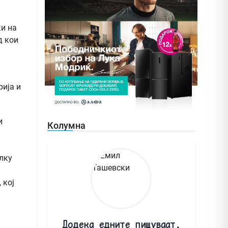
ќи на
д кои
рија и
и
Колумна
лку
 кој
Додека едните пишуваат,