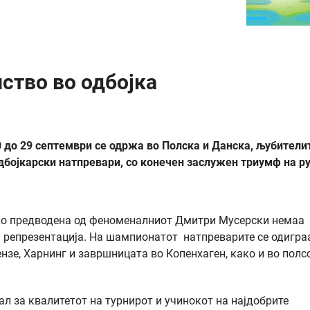
ство во одбојка
20 до 29 септември се одржа во Полска и Данска, љубители
дбојкарски натпревари, со конечен заслужен триумф на р
ко предводена од феноменалниот Дмитри Мусерски немаа
 репрезентација. На шампионатот натпреварите се одигра
нзе, Харнинг и завршницата во Копенхаген, како и во полс
ал за квалитетот на турнирот и учинокот на најдобрите