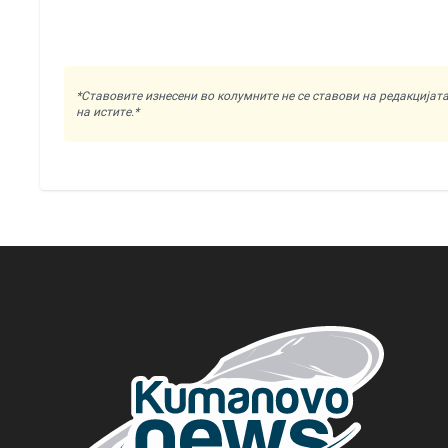
*Ставовите изнесени во колумните не се ставови на редакциј
на истите.*