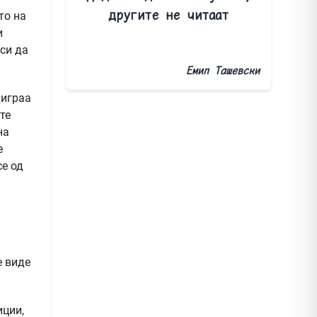
другите не читаат
то на
и
си да
Емил Ташевски
диграа
те
на
е
се од
е виде
иции,