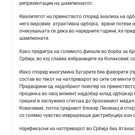
репрезентации на шампионатот.
Квалитетот на првенството според анализа на одб
него видовме атрактивна одбојка, врвни потези н
очекувањата се дека во наредните години, ќе при
шампионати.
Како предигра на големото финале во борба за бр
Србија, во кој славеа избраниците на Колаковиќ со
Иако според многумина Бугарите беа фаворити (пр
состав во текот на натпреварот во сите сегменти 
Предводени од најдобриот поентер на првенствот
проценка во овој момент најдобар млад одбојкар в
грешки и заслужено стигнаа до бронзениот медал
Ковачевиќ, потоа средниот блокер Лисинац и откр
со големо чувство извршуваше дистрибуција кон с
Најефикасни на натпреварот во Србија беа Атанаси