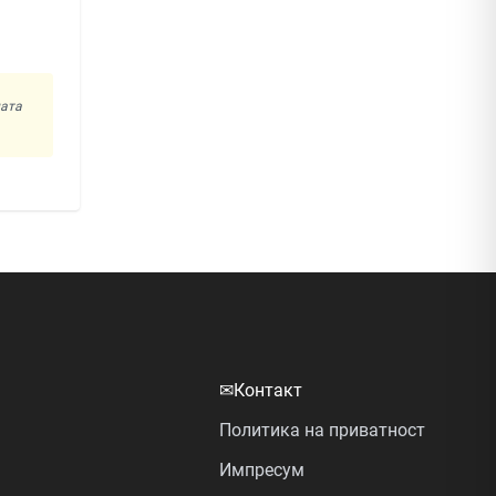
ната
✉
Контакт
Политика на приватност
Импресум