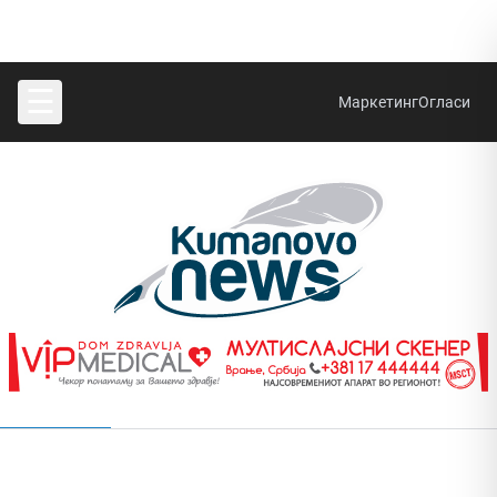
☰
Маркетинг
Огласи