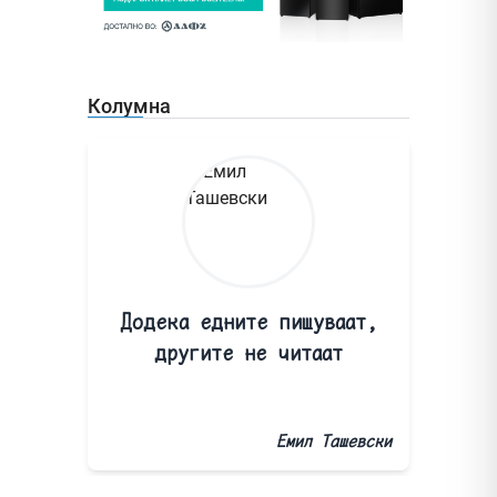
Колумна
Додека едните пишуваат,
другите не читаат
Емил Ташевски