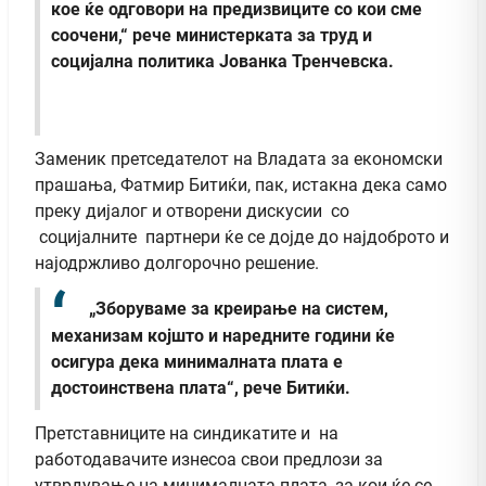
кое ќе одговори на предизвиците со кои сме
соочени,“ рече министерката за труд и
социјална политика Јованка Тренчевска.
Заменик претседателот на Владата за економски
прашања, Фатмир Битиќи, пак, истакна дека само
преку дијалог и отворени дискусии со
социјалните партнери ќе се дојде до најдоброто и
најодржливо долгорочно решение.
„Зборуваме за креирање на систем,
механизам којшто и наредните години ќе
осигура дека минималната плата е
достоинствена плата“, рече Битиќи.
Претставниците на синдикатите и на
работодавачите изнесоа свои предлози за
утврдување на минималната плата, за кои ќе се