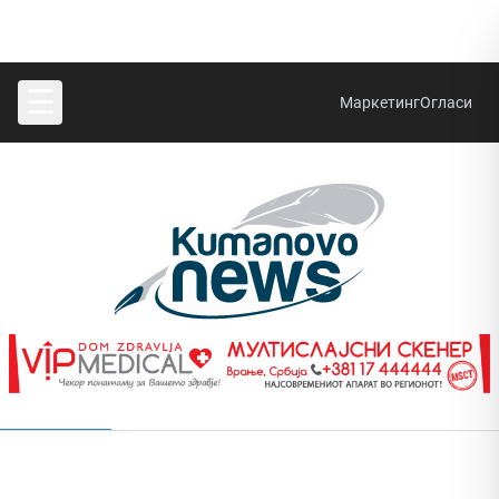
☰
Маркетинг
Огласи