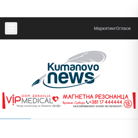
☰
Маркетинг
Огласи