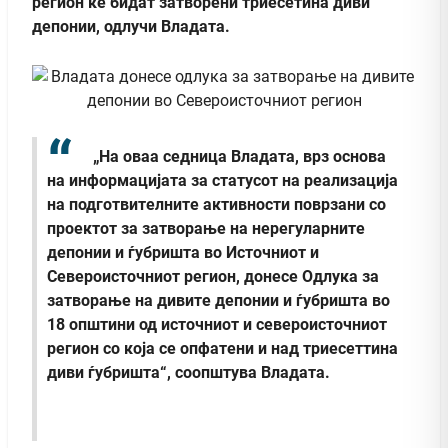
регион ќе бидат затворени триесетина диви
депонии, одлучи Владата.
„На оваа седница Владата, врз основа
на информацијата за статусот на реализација
на подготвителните активности поврзани со
проектот за затворање на нерегуларните
депонии и ѓубришта во Источниот и
Североисточниот регион, донесе Одлука за
затворање на дивите депонии и ѓубришта во
18 општини од источниот и североисточниот
регион со која се опфатени и над триесеттина
диви ѓубришта“, соопштува Владата.