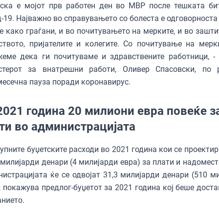
еска е мојот прв работен ден во МВР после тешката би
-19. Најважно во справувањето со болеста е одговорноста 
 како граѓани, и во почитувањето на мерките, и во зашти
ството, пријателите и колегите. Со почитување на мерк
еме дека ги почитуваме и здравствените работници, - 
стерот за внатрешни работи, Оливер Спасовски, по 
есечна пауза поради коронавирус.
2021 година 20 милиони евра повеќе з
ти во администрацијата
упните буџетските расходи во 2021 година кои се проектир
 милијарди денари (4 милијарди евра) за плати и надомест
истрацијата ќе се одвојат 31,3 милијарди денари (510 м
, покажува предлог-буџетот за 2021 година кој беше доста
нието.