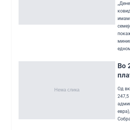
„Ден
ковид
имаме
семеј
покаж
мини
едном
Во 
пла
Од вк
247,5
админ
евра)
Собра