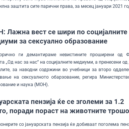
илна заштита сите парични прaва, за месец јануари 2021 го
: Лажна вест се шири по социјалните
иуми за сексуално образование
горично ги демантираме невистините проширени од Ф
та „Од нас за нас“ на социјалните медиуми, а пренесени од
лите, за наводни содржини во учебници за второ одделе
ување на сексуалното обарзование, регира Министерств
ование и наука (МОН).
уарската пензија ќе се зголеми за 1.2
то, поради пораст на животните трош
онерите со јануарската пензија ќе добиваат поголема пенз