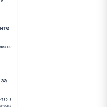
е.
вите
лез во
 за
итар, а
енеска