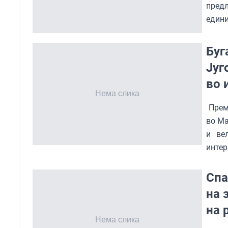
пред
едини
Буг
Југ
во 
Преми
во Ма
и ве
интер
Спа
на 
на 