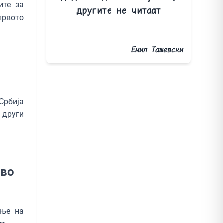
ите за
другите не читаат
првото
Емил Ташевски
Србија
 други
 во
ање на