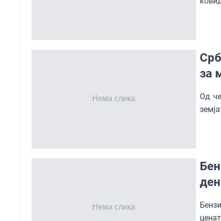
ковид
Срб
за 
Од че
земја
Бен
ден
Бензи
цена