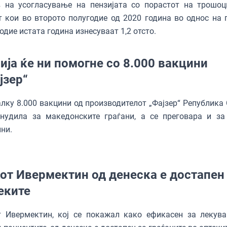
в на усогласување на пензијата со порастот на трошоц
 кои во второто полугодие од 2020 година во однос на 
одие истата годинa изнесуваат 1,2 отсто.
ија ќе ни помогне со 8.000 вакцини
јзер“
лку 8.000 вакцини од производителот „Фајзер“ Република 
онудила за македонските граѓани, а се преговара и за
ни.
от Ивермектин од денеска е достапен
еките
т Ивермектин, кој се покажал како ефикасен за лекув