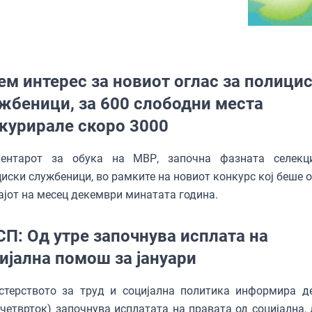
ем интерес за новиот оглас за полици
жбеници, за 600 слободни места
курирале скоро 3000
ентарот за обука на МВР, започна фазната селекц
иски службеници, во рамките на новиот конкурс кој беше о
ајот на месец декември минатата година.
П: Од утре започнува исплата на
ијална помош за јануари
стерството за труд и социјална политика информира д
(четврток) започнува исплатата на правата од социјална, 