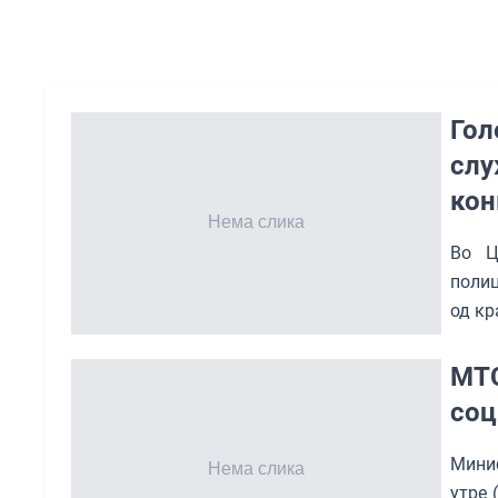
Гол
слу
кон
Во Ц
полиц
од кр
МТС
соц
Мини
утре 