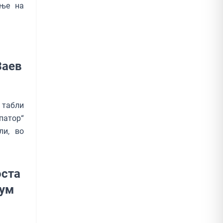
ање на
Заев
 табли
патор“
ли, во
оста
сум