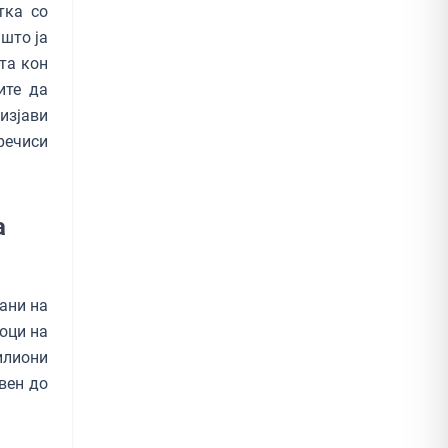
тка со
што ја
та кон
ите да
изјави
речиси
а
ани на
оци на
илиони
вен до