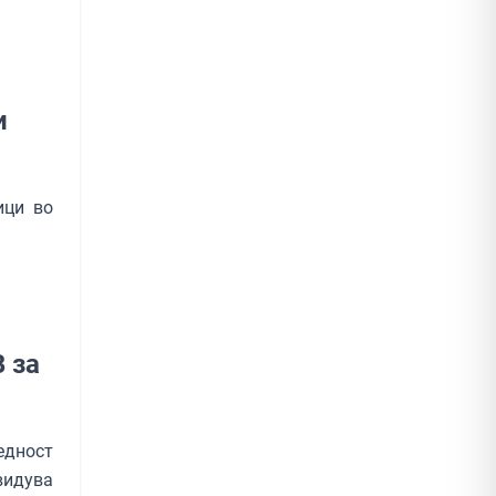
и
ици во
 за
едност
видува