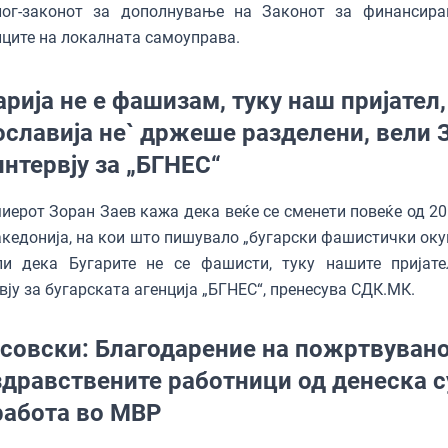
лог-законот за дополнување на Законот за финансир
ците на локалната самоуправа.
арија не е фашизам, туку наш пријател,
ославија не` држеше разделени, вели 
интервју за „БГНЕС“
ерот Зоран Заев кажа дека веќе се сменети повеќе од 20
кедонија, на кои што пишувало „бугарски фашистички оку
ли дека Бугарите не се фашисти, туку нашите пријате
вју за бугарската агенција „БГНЕС“, пренесува СДК.МК.
совски: Благодарение на пожртвуван
здравствените работници од денеска 
работа во МВР