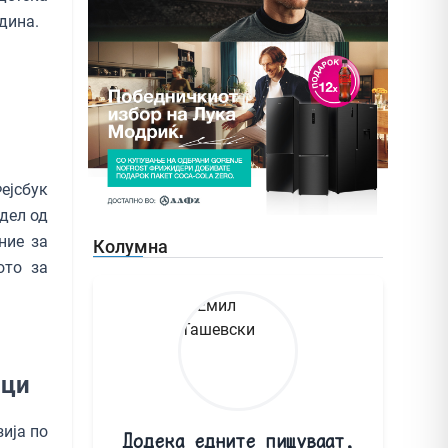
дина.
ејсбук
 дел од
ние за
Колумна
ото за
оци
ија по
Додека едните пишуваат,