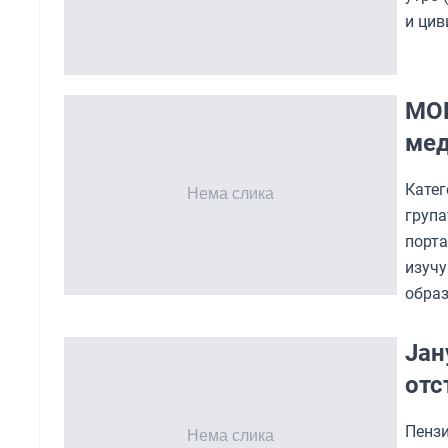
и цив
МОН
мед
Кате
група
порта
изуч
образ
Јан
отс
Пензи