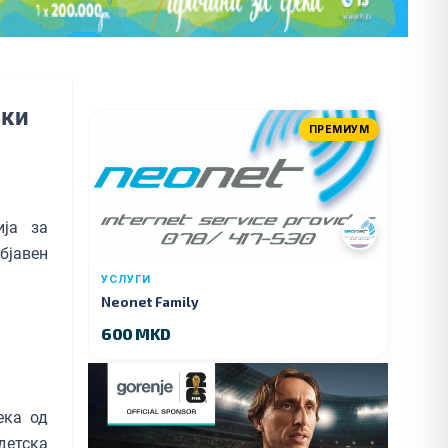
ски
ПРЕМИУМ
ија за
бјавен
УСЛУГИ
Neonet Family
600 MKD
ека од
детска