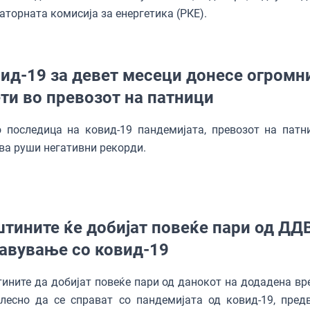
аторната комисија за енергетика (РКЕ).
ид-19 за девет месеци донесе огромн
ти во превозот на патници
 последица на ковид-19 пандемијата, превозот на патн
ва руши негативни рекорди.
тините ќе добијат повеќе пари од ДДВ
авување со ковид-19
ните да добијат повеќе пари од данокот на додадена вр
лесно да се справат со пандемијата од ковид-19, пред