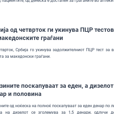
 пациентите, од денеска е достапен за граѓаните во аптекит
ија од четврток ги укинува ПЦР тесто
македонските граѓани
тврток, Србија го укинува задолжителниот ПЦР тест за в
та за македонски граѓани.
зините поскапуваат за еден, а дизелот
ар и половина
ните од ноќеска на полноќ поскапуваат за еден денар по л
та на дизелот се зголемува за 1,5 денари, одлучи д