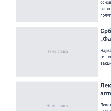
осно
живот
полуг
Срб
„Фа
Најма
ги п
вакци
Лек
апт
Леко