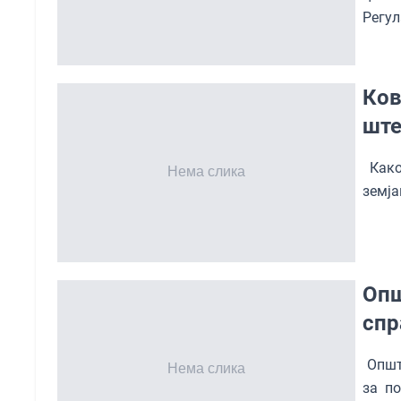
Регул
Ков
ште
Како
земја
Опш
спр
Општи
за по